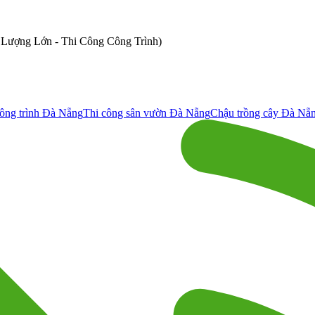
ố Lượng Lớn - Thi Công Công Trình)
ông trình Đà Nẵng
Thi công sân vườn Đà Nẵng
Chậu trồng cây Đà Nẵ