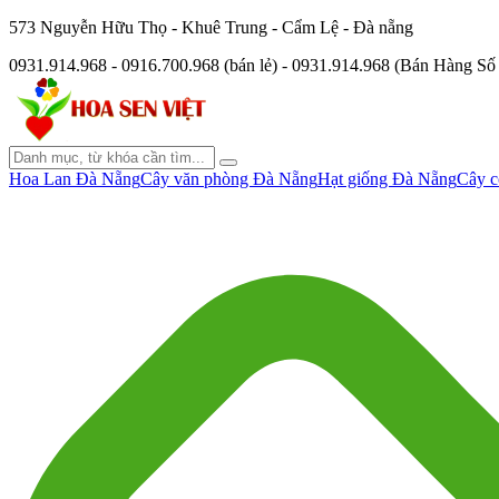
573 Nguyễn Hữu Thọ - Khuê Trung - Cẩm Lệ - Đà nẵng
0931.914.968 - 0916.700.968 (bán lẻ) - 0931.914.968 (Bán Hàng S
Hoa Lan Đà Nẵng
Cây văn phòng Đà Nẵng
Hạt giống Đà Nẵng
Cây c