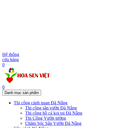
Hệ thống
cửa hàng
0
0
Danh mục sản phẩm
Thi công cảnh quan Đà Nẵng
Thi công sân vườn Đà Nẵng
Thi công hồ cá koi tại Đà Nẵng
Thi Công Vườn tường
Chăm Sóc Sân Vườn Đà Nẵng