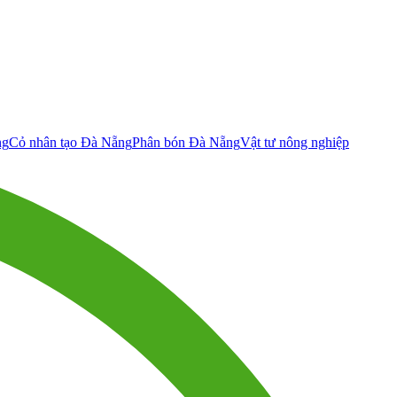
ng
Cỏ nhân tạo Đà Nẵng
Phân bón Đà Nẵng
Vật tư nông nghiệp