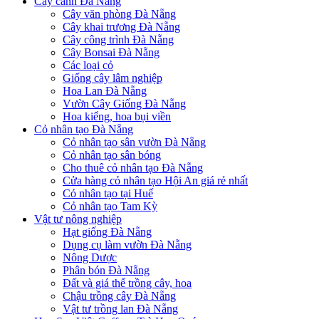
Cây cảnh Đà Nẵng
Cây văn phòng Đà Nẵng
Cây khai trương Đà Nẵng
Cây công trình Đà Nẵng
Cây Bonsai Đà Nẵng
Các loại cỏ
Giống cây lâm nghiệp
Hoa Lan Đà Nẵng
Vườn Cây Giống Đà Nẵng
Hoa kiểng, hoa bụi viền
Cỏ nhân tạo Đà Nẵng
Cỏ nhân tạo sân vườn Đà Nẵng
Cỏ nhân tạo sân bóng
Cho thuê cỏ nhân tạo Đà Nẵng
Cửa hàng cỏ nhân tạo Hội An giá rẻ nhất
Cỏ nhân tạo tại Huế
Cỏ nhân tạo Tam Kỳ
Vật tư nông nghiệp
Hạt giống Đà Nẵng
Dụng cụ làm vườn Đà Nẵng
Nông Dược
Phân bón Đà Nẵng
Đất và giá thể trồng cây, hoa
Chậu trồng cây Đà Nẵng
Vật tư trồng lan Đà Nẵng