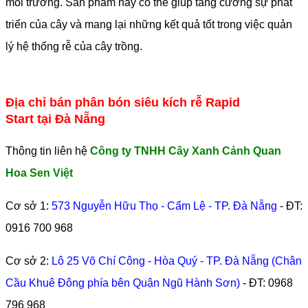
môi trường. Sản phẩm này có thể giúp tăng cường sự phát
triển của cây và mang lại những kết quả tốt trong việc quản
lý hệ thống rễ của cây trồng.
Địa chỉ bán phân bón siêu kích rễ Rapid
Start tại Đà Nẵng
Thông tin liên hệ
Công ty TNHH Cây Xanh Cảnh Quan
Hoa Sen Việt
Cơ sở 1:
573 Nguyễn Hữu Thọ - Cẩm Lệ - TP. Đà Nẵng
- ĐT:
0916 700 968
Cơ sở 2:
Lô 25 Võ Chí Công - Hòa Quý - TP. Đà Nẵng (Chân
Cầu Khuê Đông phía bên Quận Ngũ Hành Sơn)
- ĐT:
0968
796 968