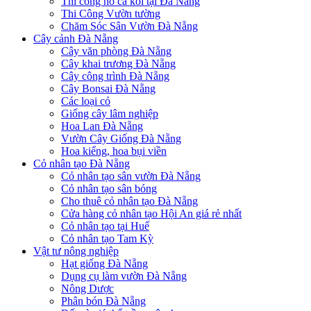
Thi công hồ cá koi tại Đà Nẵng
Thi Công Vườn tường
Chăm Sóc Sân Vườn Đà Nẵng
Cây cảnh Đà Nẵng
Cây văn phòng Đà Nẵng
Cây khai trương Đà Nẵng
Cây công trình Đà Nẵng
Cây Bonsai Đà Nẵng
Các loại cỏ
Giống cây lâm nghiệp
Hoa Lan Đà Nẵng
Vườn Cây Giống Đà Nẵng
Hoa kiểng, hoa bụi viền
Cỏ nhân tạo Đà Nẵng
Cỏ nhân tạo sân vườn Đà Nẵng
Cỏ nhân tạo sân bóng
Cho thuê cỏ nhân tạo Đà Nẵng
Cửa hàng cỏ nhân tạo Hội An giá rẻ nhất
Cỏ nhân tạo tại Huế
Cỏ nhân tạo Tam Kỳ
Vật tư nông nghiệp
Hạt giống Đà Nẵng
Dụng cụ làm vườn Đà Nẵng
Nông Dược
Phân bón Đà Nẵng