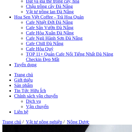
Đất và giá thể trồng cây, hoa
Chậu trồng cây Đà Nẵng
Vật tư trồng lan Đà Nẵng
Hoa Sen Việt Coffee - Trà Hoa Quán
Cafe Nhiệt Đới Đà Nẵng
Cafe Sân Vườn Đà Nẵng
Cafe Hòa Xuân Đà Nẵng
Cafe Ngũ Hành Sơn Đà Nẵng
Cafe Chill Đà Nẵng
Cafe Hòa Quý
TOP 11+ Quán Cafe Nổi Tiếng Nhất Đà Năng
Checkin Đẹp Mắt
Tuyển dụng
Trang chủ
Giới thiệu
Sản phẩm
Tin Tức Hữu Ích
Chính sách vận chuyển
Dịch vụ
Vận chuyển
Liên hệ
Trang chủ
/
Vật tư nông nghiệp
/
Nông Dược