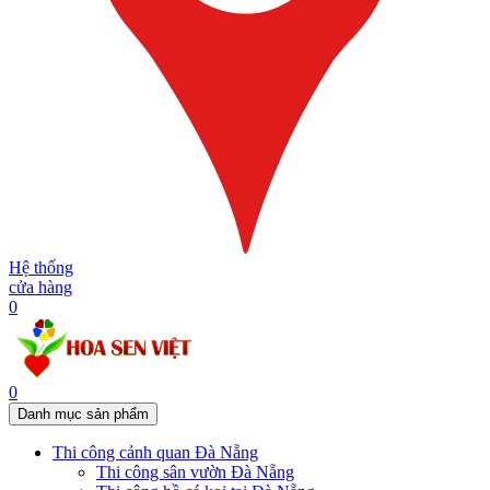
Hệ thống
cửa hàng
0
0
Danh mục sản phẩm
Thi công cảnh quan Đà Nẵng
Thi công sân vườn Đà Nẵng