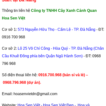
Thông tin liên hệ
Công ty TNHH Cây Xanh Cảnh Quan
Hoa Sen Việt
Cơ sở 1:
573 Nguyễn Hữu Thọ - Cẩm Lệ - TP. Đà Nẵng
- ĐT:
0916 700 968
Cơ sở 2:
Lô 25 Võ Chí Công - Hòa Quý - TP. Đà Nẵng (Chân
Cầu Khuê Đông phía bên Quận Ngũ Hành Sơn)
- ĐT:
0968
796 968
​Số điện thoại liên hệ:
0916.700.968 (bán sỉ và lẻ) –
0968.796.968
(
dự án).
Email: hoasenvietdn@gmail.com
Website:
Hoa Sen Việt
-
Hoa Sen Việt Đẹp
-
Hoa và