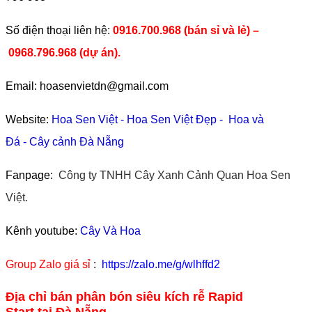
​Số điện thoại liên hệ:
0916.700.968 (bán sỉ và lẻ) –
0968.796.968
(
dự án).
Email: hoasenvietdn@gmail.com
Website:
Hoa Sen Việt
-
Hoa Sen Việt Đẹp
-
Hoa và
Đá
-
Cây cảnh Đà Nẵng
Fanpage:
Công ty TNHH Cây Xanh Cảnh Quan Hoa Sen
Việt.
Kênh youtube:
Cây Và Hoa
Group Zalo giá sỉ
:
https://zalo.me/g/wlhffd2
Địa chỉ bán phân bón siêu kích rễ Rapid
Start tại Đà Nẵng