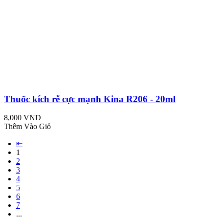
Thuốc kích rễ cực mạnh Kina R206 - 20ml
8,000 VND
Thêm Vào Giỏ
⇤
1
2
3
4
5
6
7
...