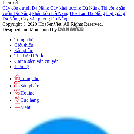
Liên kết
Cây công trình Đà Nẵng
Cây khai trương Đà Nẵng
Thi công sân
vườn Đà Nẵng
Phân bón Đà Nẵng
Hoa Lan Đà Nẵng
Hạt giống
Đà Nẵng
Cây văn phòng Đà Nẵng
Copyright © 2020 HoaSenViet. All Rights Reserved.
Designed and Maintained by
Trang chủ
Giới thiệu
Sản phẩm
Tin Tức Hữu Ích
Chính sách vận chuyển
Liên hệ
Trang chủ
Sản phẩm
Hotline
Cửa hàng
Menu