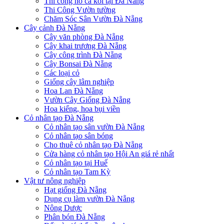
Thi công hồ cá koi tại Đà Nẵng
Thi Công Vườn tường
Chăm Sóc Sân Vườn Đà Nẵng
Cây cảnh Đà Nẵng
Cây văn phòng Đà Nẵng
Cây khai trương Đà Nẵng
Cây công trình Đà Nẵng
Cây Bonsai Đà Nẵng
Các loại cỏ
Giống cây lâm nghiệp
Hoa Lan Đà Nẵng
Vườn Cây Giống Đà Nẵng
Hoa kiểng, hoa bụi viền
Cỏ nhân tạo Đà Nẵng
Cỏ nhân tạo sân vườn Đà Nẵng
Cỏ nhân tạo sân bóng
Cho thuê cỏ nhân tạo Đà Nẵng
Cửa hàng cỏ nhân tạo Hội An giá rẻ nhất
Cỏ nhân tạo tại Huế
Cỏ nhân tạo Tam Kỳ
Vật tư nông nghiệp
Hạt giống Đà Nẵng
Dụng cụ làm vườn Đà Nẵng
Nông Dược
Phân bón Đà Nẵng