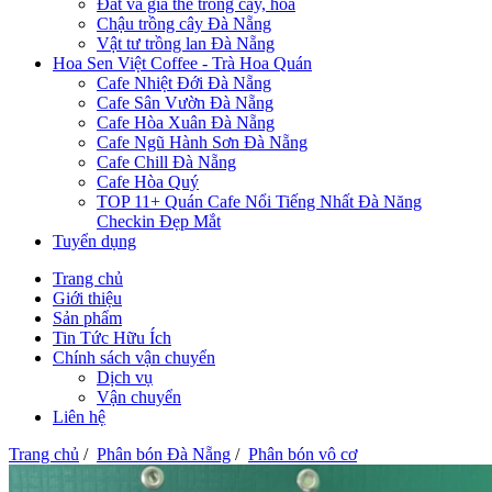
Đất và giá thể trồng cây, hoa
Chậu trồng cây Đà Nẵng
Vật tư trồng lan Đà Nẵng
Hoa Sen Việt Coffee - Trà Hoa Quán
Cafe Nhiệt Đới Đà Nẵng
Cafe Sân Vườn Đà Nẵng
Cafe Hòa Xuân Đà Nẵng
Cafe Ngũ Hành Sơn Đà Nẵng
Cafe Chill Đà Nẵng
Cafe Hòa Quý
TOP 11+ Quán Cafe Nổi Tiếng Nhất Đà Năng
Checkin Đẹp Mắt
Tuyển dụng
Trang chủ
Giới thiệu
Sản phẩm
Tin Tức Hữu Ích
Chính sách vận chuyển
Dịch vụ
Vận chuyển
Liên hệ
Trang chủ
/
Phân bón Đà Nẵng
/
Phân bón vô cơ