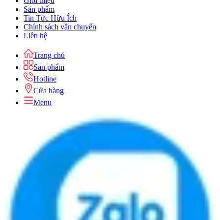
Giới thiệu
Sản phẩm
Tin Tức Hữu Ích
Chính sách vận chuyển
Liên hệ
Trang chủ
Sản phẩm
Hotline
Cửa hàng
Menu