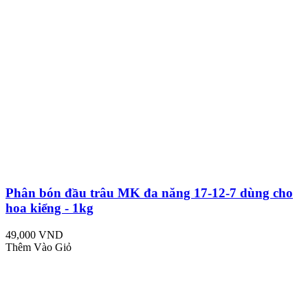
Phân bón đầu trâu MK đa năng 17-12-7 dùng cho
hoa kiểng - 1kg
49,000 VND
Thêm Vào Giỏ