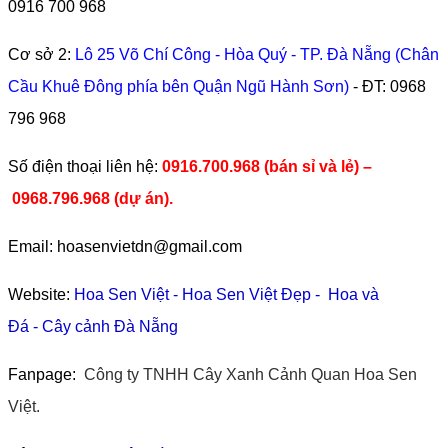
0916 700 968
Cơ sở 2:
Lô 25 Võ Chí Công - Hòa Quý - TP. Đà Nẵng (Chân
Cầu Khuê Đông phía bên Quận Ngũ Hành Sơn)
- ĐT:
0968
796 968
​Số điện thoại liên hệ:
0916.700.968 (bán sỉ và lẻ) –
0968.796.968
(
dự án).
Email: hoasenvietdn@gmail.com
Website:
Hoa Sen Việt
-
Hoa Sen Việt Đẹp
-
Hoa và
Đá
-
Cây cảnh Đà Nẵng
Fanpage:
Công ty TNHH Cây Xanh Cảnh Quan Hoa Sen
Việt.