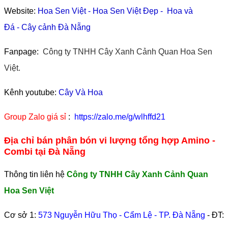
Website:
Hoa Sen Việt
-
Hoa Sen Việt Đẹp
-
Hoa và
Đá
-
Cây cảnh Đà Nẵng
Fanpage:
Công ty TNHH Cây Xanh Cảnh Quan Hoa Sen
Việt.
Kênh youtube:
Cây Và Hoa
Group Zalo giá sỉ
:
https://zalo.me/g/wlhffd21
Địa chỉ bán phân bón vi lượng tổng hợp Amino -
Combi tại Đà Nẵng
Thông tin liên hệ
Công ty TNHH Cây Xanh Cảnh Quan
Hoa Sen Việt
Cơ sở 1:
573 Nguyễn Hữu Thọ - Cẩm Lệ - TP. Đà Nẵng
- ĐT: