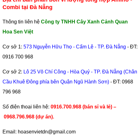
Combi tại Đà Nẵng
Thông tin liên hệ
Công ty TNHH Cây Xanh Cảnh Quan
Hoa Sen Việt
Cơ sở 1:
573 Nguyễn Hữu Thọ - Cẩm Lệ - TP. Đà Nẵng
- ĐT:
0916 700 968
Cơ sở 2:
Lô 25 Võ Chí Công - Hòa Quý - TP. Đà Nẵng (Chân
Cầu Khuê Đông phía bên Quận Ngũ Hành Sơn)
- ĐT:
0968
796 968
​Số điện thoại liên hệ:
0916.700.968 (bán sỉ và lẻ) –
0968.796.968
(
dự án).
Email: hoasenvietdn@gmail.com