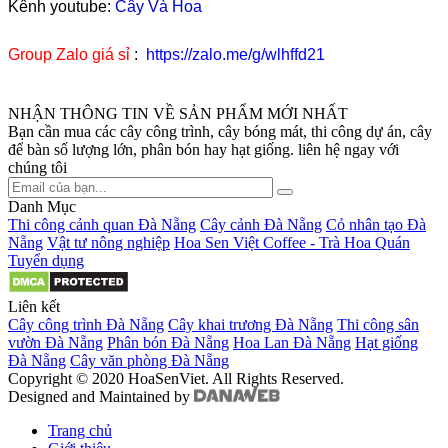
Kênh youtube:
Cây Và Hoa
Group Zalo giá sỉ
:
https://zalo.me/g/wlhffd21
NHẬN THÔNG TIN VỀ SẢN PHẨM MỚI NHẤT
Bạn cần mua các cây công trình, cây bóng mát, thi công dự án, cây
để bàn số lượng lớn, phân bón hay hạt giống. liên hệ ngay với
chúng tôi
Danh Mục
Thi công cảnh quan Đà Nẵng
Cây cảnh Đà Nẵng
Cỏ nhân tạo Đà
Nẵng
Vật tư nông nghiệp
Hoa Sen Việt Coffee - Trà Hoa Quán
Tuyển dụng
Liên kết
Cây công trình Đà Nẵng
Cây khai trương Đà Nẵng
Thi công sân
vườn Đà Nẵng
Phân bón Đà Nẵng
Hoa Lan Đà Nẵng
Hạt giống
Đà Nẵng
Cây văn phòng Đà Nẵng
Copyright © 2020 HoaSenViet. All Rights Reserved.
Designed and Maintained by
Trang chủ