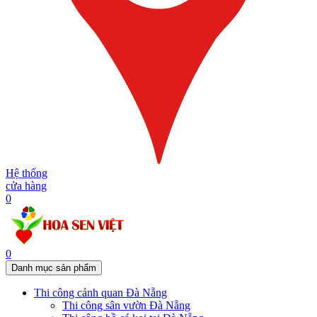
Hệ thống
cửa hàng
0
0
Danh mục sản phẩm
Thi công cảnh quan Đà Nẵng
Thi công sân vườn Đà Nẵng