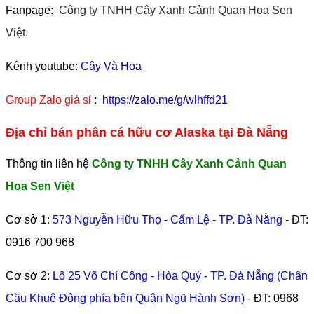
Fanpage:
Công ty TNHH Cây Xanh Cảnh Quan Hoa Sen
Việt.
Kênh youtube:
Cây Và Hoa
Group Zalo giá sỉ
:
https://zalo.me/g/wlhffd21
Địa chỉ bán phân cá hữu cơ Alaska tại Đà Nẵng
Thông tin liên hệ
Công ty TNHH Cây Xanh Cảnh Quan
Hoa Sen Việt
Cơ sở 1:
573 Nguyễn Hữu Thọ - Cẩm Lệ - TP. Đà Nẵng
- ĐT:
0916 700 968
Cơ sở 2:
Lô 25 Võ Chí Công - Hòa Quý - TP. Đà Nẵng (Chân
Cầu Khuê Đông phía bên Quận Ngũ Hành Sơn)
- ĐT:
0968