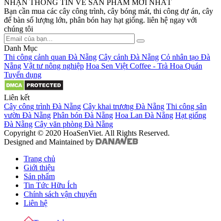
NHẬN THÔNG TIN VỀ SẢN PHẨM MỚI NHẤT
Bạn cần mua các cây công trình, cây bóng mát, thi công dự án, cây
để bàn số lượng lớn, phân bón hay hạt giống. liên hệ ngay với
chúng tôi
Danh Mục
Thi công cảnh quan Đà Nẵng
Cây cảnh Đà Nẵng
Cỏ nhân tạo Đà
Nẵng
Vật tư nông nghiệp
Hoa Sen Việt Coffee - Trà Hoa Quán
Tuyển dụng
Liên kết
Cây công trình Đà Nẵng
Cây khai trương Đà Nẵng
Thi công sân
vườn Đà Nẵng
Phân bón Đà Nẵng
Hoa Lan Đà Nẵng
Hạt giống
Đà Nẵng
Cây văn phòng Đà Nẵng
Copyright © 2020 HoaSenViet. All Rights Reserved.
Designed and Maintained by
Trang chủ
Giới thiệu
Sản phẩm
Tin Tức Hữu Ích
Chính sách vận chuyển
Liên hệ