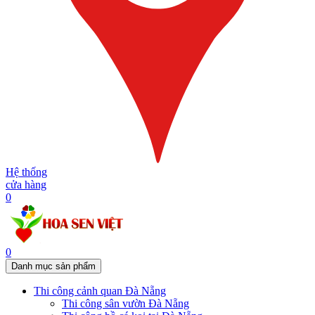
Hệ thống
cửa hàng
0
0
Danh mục sản phẩm
Thi công cảnh quan Đà Nẵng
Thi công sân vườn Đà Nẵng