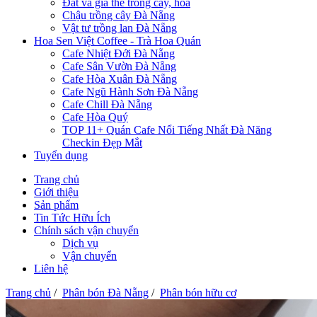
Đất và giá thể trồng cây, hoa
Chậu trồng cây Đà Nẵng
Vật tư trồng lan Đà Nẵng
Hoa Sen Việt Coffee - Trà Hoa Quán
Cafe Nhiệt Đới Đà Nẵng
Cafe Sân Vườn Đà Nẵng
Cafe Hòa Xuân Đà Nẵng
Cafe Ngũ Hành Sơn Đà Nẵng
Cafe Chill Đà Nẵng
Cafe Hòa Quý
TOP 11+ Quán Cafe Nổi Tiếng Nhất Đà Năng
Checkin Đẹp Mắt
Tuyển dụng
Trang chủ
Giới thiệu
Sản phẩm
Tin Tức Hữu Ích
Chính sách vận chuyển
Dịch vụ
Vận chuyển
Liên hệ
Trang chủ
/
Phân bón Đà Nẵng
/
Phân bón hữu cơ