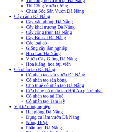
Thi công hồ cá koi tại Đà Nẵng
Thi Công Vườn tường
Chăm Sóc Sân Vườn Đà Nẵng
Cây cảnh Đà Nẵng
Cây văn phòng Đà Nẵng
Cây khai trương Đà Nẵng
Cây công trình Đà Nẵng
Cây Bonsai Đà Nẵng
Các loại cỏ
Giống cây lâm nghiệp
Hoa Lan Đà Nẵng
Vườn Cây Giống Đà Nẵng
Hoa kiểng, hoa bụi viền
Cỏ nhân tạo Đà Nẵng
Cỏ nhân tạo sân vườn Đà Nẵng
Cỏ nhân tạo sân bóng
Cho thuê cỏ nhân tạo Đà Nẵng
Cửa hàng cỏ nhân tạo Hội An giá rẻ nhất
Cỏ nhân tạo tại Huế
Cỏ nhân tạo Tam Kỳ
Vật tư nông nghiệp
Hạt giống Đà Nẵng
Dụng cụ làm vườn Đà Nẵng
Nông Dược
Phân bón Đà Nẵng