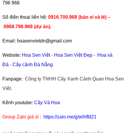
796 968
​Số điện thoại liên hệ:
0916.700.968 (bán sỉ và lẻ) –
0968.796.968
(
dự án).
Email: hoasenvietdn@gmail.com
Website:
Hoa Sen Việt
-
Hoa Sen Việt Đẹp
-
Hoa và
Đá
-
Cây cảnh Đà Nẵng
Fanpage:
Công ty TNHH Cây Xanh Cảnh Quan Hoa Sen
Việt.
Kênh youtube:
Cây Và Hoa
Group Zalo giá sỉ
:
https://zalo.me/g/wlhffd21