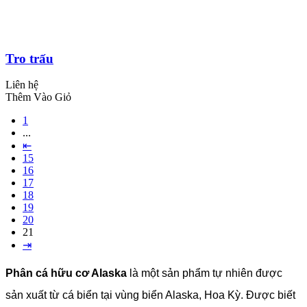
Tro trấu
Liên hệ
Thêm Vào Giỏ
1
...
⇤
15
16
17
18
19
20
21
⇥
Phân cá hữu cơ Alaska
là một sản phẩm tự nhiên được
sản xuất từ cá biển tại vùng biển Alaska, Hoa Kỳ. Được biết