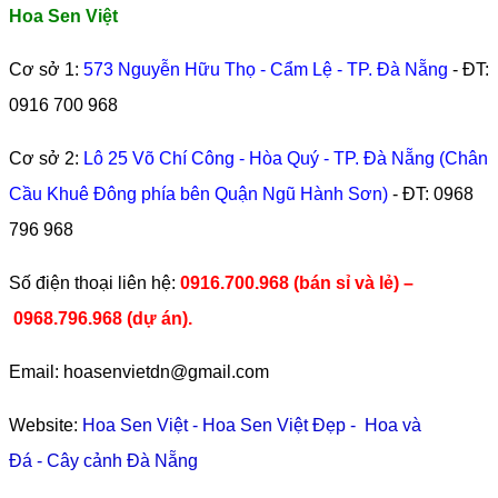
Hoa Sen Việt
Cơ sở 1:
573 Nguyễn Hữu Thọ - Cẩm Lệ - TP. Đà Nẵng
- ĐT:
0916 700 968
Cơ sở 2:
Lô 25 Võ Chí Công - Hòa Quý - TP. Đà Nẵng (Chân
Cầu Khuê Đông phía bên Quận Ngũ Hành Sơn)
- ĐT:
0968
796 968
​Số điện thoại liên hệ:
0916.700.968 (bán sỉ và lẻ) –
0968.796.968
(
dự án).
Email: hoasenvietdn@gmail.com
Website:
Hoa Sen Việt
-
Hoa Sen Việt Đẹp
-
Hoa và
Đá
-
Cây cảnh Đà Nẵng