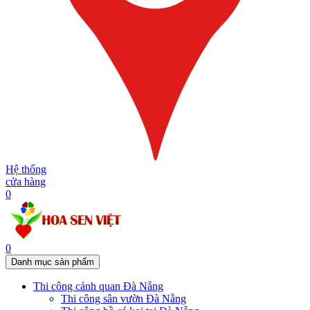
Hệ thống
cửa hàng
0
0
Danh mục sản phẩm
Thi công cảnh quan Đà Nẵng
Thi công sân vườn Đà Nẵng