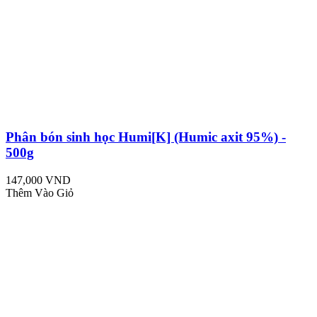
Phân bón sinh học Humi[K] (Humic axit 95%) -
500g
147,000 VND
Thêm Vào Giỏ