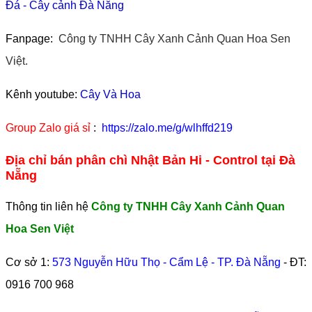
Đá
-
Cây cảnh Đà Nẵng
Fanpage:
Công ty TNHH Cây Xanh Cảnh Quan Hoa Sen
Việt.
Kênh youtube:
Cây Và Hoa
Group Zalo giá sỉ
:
https://zalo.me/g/wlhffd219
Địa chỉ bán phân chì Nhật Bản Hi - Control tại Đà
Nẵng
Thông tin liên hệ
Công ty TNHH Cây Xanh Cảnh Quan
Hoa Sen Việt
Cơ sở 1:
573 Nguyễn Hữu Thọ - Cẩm Lệ - TP. Đà Nẵng
- ĐT:
0916 700 968