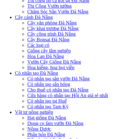
Thi công hồ cá koi tại Đà Nẵng
Thi Công Vườn tường
Chăm Sóc Sân Vườn Đà Nẵng
Cây cảnh Đà Nẵng
Cây văn phòng Đà Nẵng
Cây khai trương Đà Nẵng
Cây công trình Đà Nẵng
Cây Bonsai Đà Nẵng
Các loại cỏ
Giống cây lâm nghiệp
Hoa Lan Đà Nẵng
Vườn Cây Giống Đà Nẵng
Hoa kiểng, hoa bụi viền
Cỏ nhân tạo Đà Nẵng
Cỏ nhân tạo sân vườn Đà Nẵng
Cỏ nhân tạo sân bóng
Cho thuê cỏ nhân tạo Đà Nẵng
Cửa hàng cỏ nhân tạo Hội An giá rẻ nhất
Cỏ nhân tạo tại Huế
Cỏ nhân tạo Tam Kỳ
Vật tư nông nghiệp
Hạt giống Đà Nẵng
Dụng cụ làm vườn Đà Nẵng
Nông Dược
Phân bón Đà Nẵng