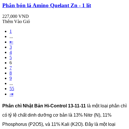
Phân bón lá Amino Quelant Zn - 1 lít
227,000 VND
Thêm Vào Giỏ
1
...
⇤
3
4
5
6
7
8
9
...
55
⇥
Phân chì Nhật Bản Hi-Control 13-11-11
là một loại phân chì
có tỷ lệ chất dinh dưỡng cơ bản là 13% Nitơ (N), 11%
Phosphorus (P2O5), và 11% Kali (K2O). Đây là một loại