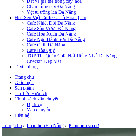
Đất và giá thể trồng cây, hoa
Chậu trồng cây Đà Nẵng
Vật tư trồng lan Đà Nẵng
Hoa Sen Việt Coffee - Trà Hoa Quán
Cafe Nhiệt Đới Đà Nẵng
Cafe Sân Vườn Đà Nẵng
Cafe Hòa Xuân Đà Nẵng
Cafe Ngũ Hành Sơn Đà Nẵng
Cafe Chill Đà Nẵng
Cafe Hòa Quý
TOP 11+ Quán Cafe Nổi Tiếng Nhất Đà Năng
Checkin Đẹp Mắt
Tuyển dụng
Trang chủ
Giới thiệu
Sản phẩm
Tin Tức Hữu Ích
Chính sách vận chuyển
Dịch vụ
Vận chuyển
Liên hệ
Trang chủ
/
Phân bón Đà Nẵng
/
Phân bón vô cơ