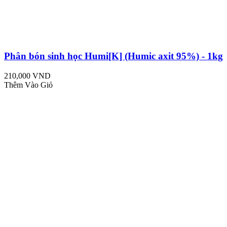
Phân bón sinh học Humi[K] (Humic axit 95%) - 1kg
210,000 VND
Thêm Vào Giỏ