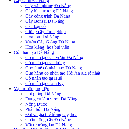
Cây cảnh Đà Nẵng
Cây văn phòng Đà Nẵng
Cây khai trương Đà Nẵng
Cây công trình Đà Nẵng
Cây Bonsai Đà Nẵng
Các loại cỏ
Giống cây lâm nghiệp
Hoa Lan Đà Nẵng
Vườn Cây Giống Đà Nẵng
Hoa kiểng, hoa bụi viền
Cỏ nhân tạo Đà Nẵng
Cỏ nhân tạo sân vườn Đà Nẵng
Cỏ nhân tạo sân bóng
Cho thuê cỏ nhân tạo Đà Nẵng
Cửa hàng cỏ nhân tạo Hội An giá rẻ nhất
Cỏ nhân tạo tại Huế
Cỏ nhân tạo Tam Kỳ
Vật tư nông nghiệp
Hạt giống Đà Nẵng
Dụng cụ làm vườn Đà Nẵng
Nông Dược
Phân bón Đà Nẵng
Đất và giá thể trồng cây, hoa
Chậu trồng cây Đà Nẵng
Vật tư trồng lan Đà Nẵng