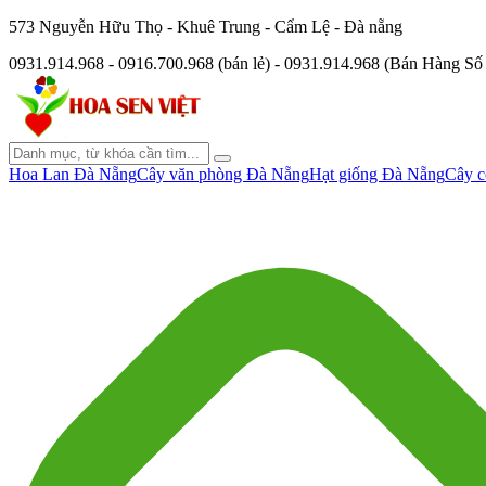
573 Nguyễn Hữu Thọ - Khuê Trung - Cẩm Lệ - Đà nẵng
0931.914.968 - 0916.700.968 (bán lẻ) - 0931.914.968 (Bán Hàng S
Hoa Lan Đà Nẵng
Cây văn phòng Đà Nẵng
Hạt giống Đà Nẵng
Cây c