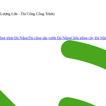
ố Lượng Lớn - Thi Công Công Trình)
ông trình Đà Nẵng
Thi công sân vườn Đà Nẵng
Chậu trồng cây Đà Nẵ