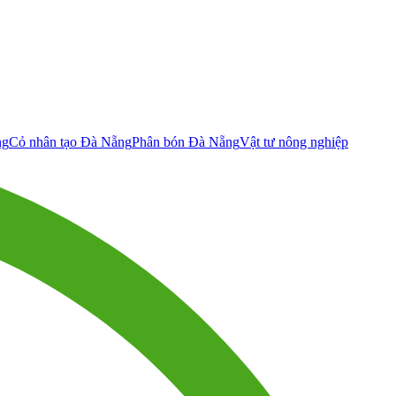
ng
Cỏ nhân tạo Đà Nẵng
Phân bón Đà Nẵng
Vật tư nông nghiệp