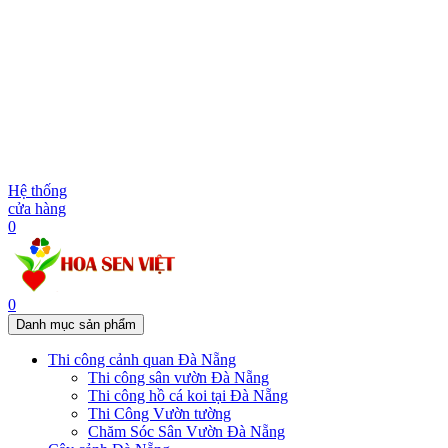
Hệ thống
cửa hàng
0
0
Danh mục sản phẩm
Thi công cảnh quan Đà Nẵng
Thi công sân vườn Đà Nẵng
Thi công hồ cá koi tại Đà Nẵng
Thi Công Vườn tường
Chăm Sóc Sân Vườn Đà Nẵng