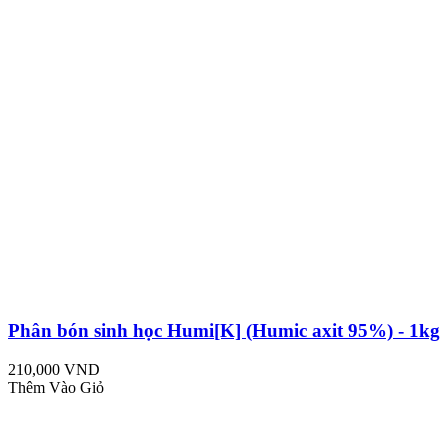
Phân bón sinh học Humi[K] (Humic axit 95%) - 1kg
210,000 VND
Thêm Vào Giỏ