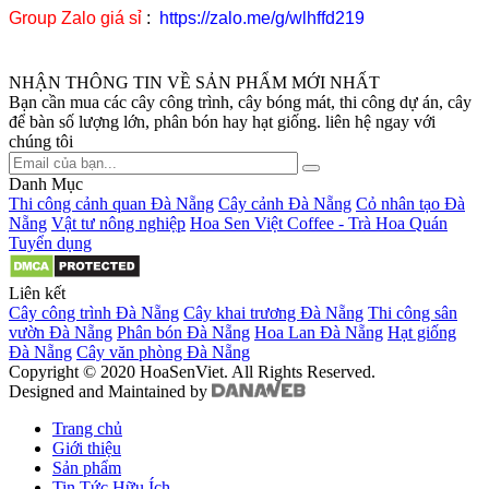
Group Zalo giá sỉ
:
https://zalo.me/g/wlhffd219
NHẬN THÔNG TIN VỀ SẢN PHẨM MỚI NHẤT
Bạn cần mua các cây công trình, cây bóng mát, thi công dự án, cây
để bàn số lượng lớn, phân bón hay hạt giống. liên hệ ngay với
chúng tôi
Danh Mục
Thi công cảnh quan Đà Nẵng
Cây cảnh Đà Nẵng
Cỏ nhân tạo Đà
Nẵng
Vật tư nông nghiệp
Hoa Sen Việt Coffee - Trà Hoa Quán
Tuyển dụng
Liên kết
Cây công trình Đà Nẵng
Cây khai trương Đà Nẵng
Thi công sân
vườn Đà Nẵng
Phân bón Đà Nẵng
Hoa Lan Đà Nẵng
Hạt giống
Đà Nẵng
Cây văn phòng Đà Nẵng
Copyright © 2020 HoaSenViet. All Rights Reserved.
Designed and Maintained by
Trang chủ
Giới thiệu
Sản phẩm
Tin Tức Hữu Ích