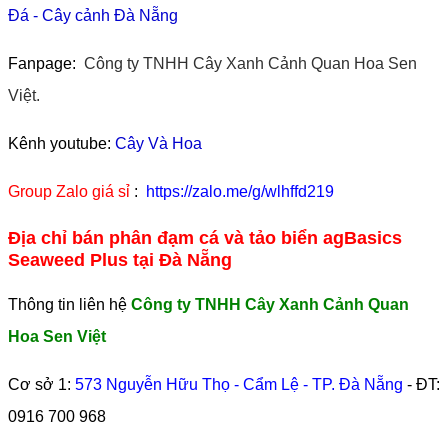
Đá
-
Cây cảnh Đà Nẵng
Fanpage:
Công ty TNHH Cây Xanh Cảnh Quan Hoa Sen
Việt.
Kênh youtube:
Cây Và Hoa
Group Zalo giá sỉ
:
https://zalo.me/g/wlhffd219
Địa chỉ bán phân đạm cá và tảo biển agBasics
Seaweed Plus tại Đà Nẵng
Thông tin liên hệ
Công ty TNHH Cây Xanh Cảnh Quan
Hoa Sen Việt
Cơ sở 1:
573 Nguyễn Hữu Thọ - Cẩm Lệ - TP. Đà Nẵng
- ĐT:
0916 700 968