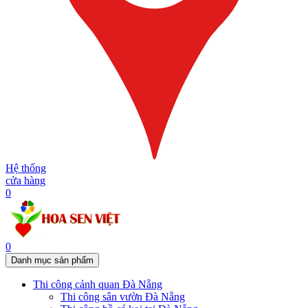
Hệ thống
cửa hàng
0
0
Danh mục sản phẩm
Thi công cảnh quan Đà Nẵng
Thi công sân vườn Đà Nẵng