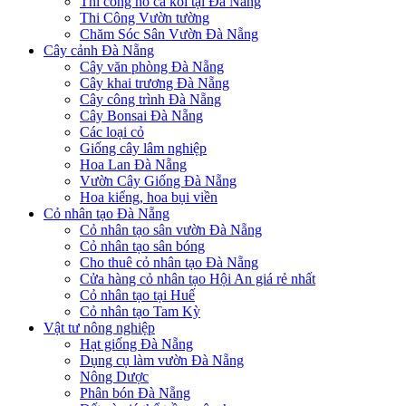
Thi công hồ cá koi tại Đà Nẵng
Thi Công Vườn tường
Chăm Sóc Sân Vườn Đà Nẵng
Cây cảnh Đà Nẵng
Cây văn phòng Đà Nẵng
Cây khai trương Đà Nẵng
Cây công trình Đà Nẵng
Cây Bonsai Đà Nẵng
Các loại cỏ
Giống cây lâm nghiệp
Hoa Lan Đà Nẵng
Vườn Cây Giống Đà Nẵng
Hoa kiểng, hoa bụi viền
Cỏ nhân tạo Đà Nẵng
Cỏ nhân tạo sân vườn Đà Nẵng
Cỏ nhân tạo sân bóng
Cho thuê cỏ nhân tạo Đà Nẵng
Cửa hàng cỏ nhân tạo Hội An giá rẻ nhất
Cỏ nhân tạo tại Huế
Cỏ nhân tạo Tam Kỳ
Vật tư nông nghiệp
Hạt giống Đà Nẵng
Dụng cụ làm vườn Đà Nẵng
Nông Dược
Phân bón Đà Nẵng