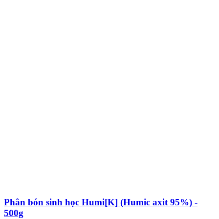
Phân bón sinh học Humi[K] (Humic axit 95%) -
500g