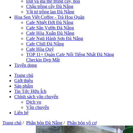
Đất và giá thể trồng cây, hoa
Chậu trồng cây Đà Nẵng
Vật tư trồng lan Đà Nẵng
Hoa Sen Việt Coffee - Trà Hoa Quán
Cafe Nhiệt Đới Đà Nẵng
Cafe Sân Vườn Đà Nẵng
Cafe Hòa Xuân Đà Nẵng
Cafe Ngũ Hành Sơn Đà Nẵng
Cafe Chill Đà Nẵng
Cafe Hòa Quý
TOP 11+ Quán Cafe Nổi Tiếng Nhất Đà Năng
Checkin Đẹp Mắt
Tuyển dụng
Trang chủ
Giới thiệu
Sản phẩm
Tin Tức Hữu Ích
Chính sách vận chuyển
Dịch vụ
Vận chuyển
Liên hệ
Trang chủ
/
Phân bón Đà Nẵng
/
Phân bón vô cơ