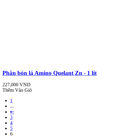
Phân bón lá Amino Quelant Zn - 1 lít
227,000 VND
Thêm Vào Giỏ
1
...
⇤
3
4
5
6