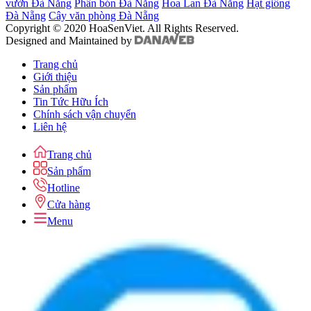
vườn Đà Nẵng
Phân bón Đà Nẵng
Hoa Lan Đà Nẵng
Hạt giống
Đà Nẵng
Cây văn phòng Đà Nẵng
Copyright © 2020 HoaSenViet. All Rights Reserved.
Designed and Maintained by
Trang chủ
Giới thiệu
Sản phẩm
Tin Tức Hữu Ích
Chính sách vận chuyển
Liên hệ
Trang chủ
Sản phẩm
Hotline
Cửa hàng
Menu