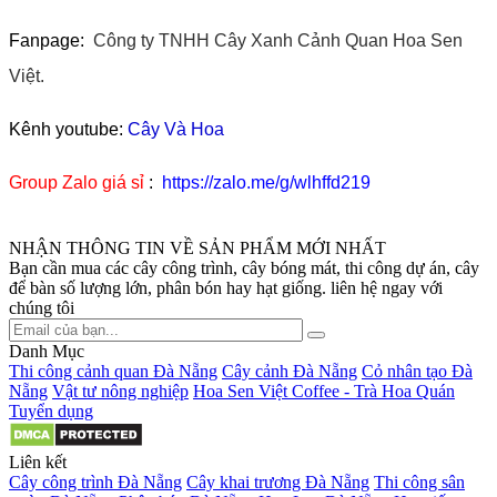
Fanpage:
Công ty TNHH Cây Xanh Cảnh Quan Hoa Sen
Việt.
Kênh youtube:
Cây Và Hoa
Group Zalo giá sỉ
:
https://zalo.me/g/wlhffd219
NHẬN THÔNG TIN VỀ SẢN PHẨM MỚI NHẤT
Bạn cần mua các cây công trình, cây bóng mát, thi công dự án, cây
để bàn số lượng lớn, phân bón hay hạt giống. liên hệ ngay với
chúng tôi
Danh Mục
Thi công cảnh quan Đà Nẵng
Cây cảnh Đà Nẵng
Cỏ nhân tạo Đà
Nẵng
Vật tư nông nghiệp
Hoa Sen Việt Coffee - Trà Hoa Quán
Tuyển dụng
Liên kết
Cây công trình Đà Nẵng
Cây khai trương Đà Nẵng
Thi công sân