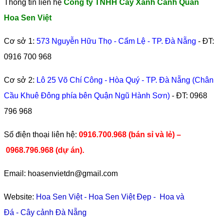
Thông tin liên hệ
Công ty TNHH Cây Xanh Cảnh Quan
Hoa Sen Việt
Cơ sở 1:
573 Nguyễn Hữu Thọ - Cẩm Lệ - TP. Đà Nẵng
- ĐT:
0916 700 968
Cơ sở 2:
Lô 25 Võ Chí Công - Hòa Quý - TP. Đà Nẵng (Chân
Cầu Khuê Đông phía bên Quận Ngũ Hành Sơn)
- ĐT:
0968
796 968
​Số điện thoại liên hệ:
0916.700.968 (bán sỉ và lẻ) –
0968.796.968
(
dự án).
Email: hoasenvietdn@gmail.com
Website:
Hoa Sen Việt
-
Hoa Sen Việt Đẹp
-
Hoa và
Đá
-
Cây cảnh Đà Nẵng