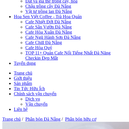
Đất và giá thể trồng cây, hoa
Chậu trồng cây Đà Nẵng
Vật tư trồng lan Đà Nẵng
Hoa Sen Việt Coffee - Trà Hoa Quán
Cafe Nhiệt Đới Đà Nẵng
Cafe Sân Vườn Đà Nẵng
Cafe Hòa Xuân Đà Nẵng
Cafe Ngũ Hành Sơn Đà Nẵng
Cafe Chill Đà Nẵng
Cafe Hòa Quý
TOP 11+ Quán Cafe Nổi Tiếng Nhất Đà Năng
Checkin Đẹp Mắt
Tuyển dụng
Trang chủ
Giới thiệu
Sản phẩm
Tin Tức Hữu Ích
Chính sách vận chuyển
Dịch vụ
Vận chuyển
Liên hệ
Trang chủ
/
Phân bón Đà Nẵng
/
Phân bón hữu cơ