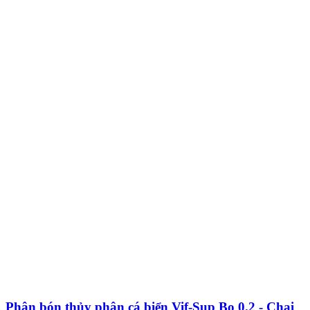
Phân bón thủy phân cá biển Vif-Sup Bo 0.2 - Chai