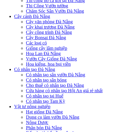
Thi công hồ cá koi tại Đà Nẵng
Thi Công Vườn tường
Chăm Sóc Sân Vườn Đà Nẵng
Cây cảnh Đà Nẵng
Cây văn phòng Đà Nẵng
Cây khai trương Đà Nẵng
Cây công trình Đà Nẵng
Cây Bonsai Đà Nẵng
Các loại cỏ
Giống cây lâm nghiệp
Hoa Lan Đà Nẵng
Vườn Cây Giống Đà Nẵng
Hoa kiểng, hoa bụi viền
Cỏ nhân tạo Đà Nẵng
Cỏ nhân tạo sân vườn Đà Nẵng
Cỏ nhân tạo sân bóng
Cho thuê cỏ nhân tạo Đà Nẵng
Cửa hàng cỏ nhân tạo Hội An giá rẻ nhất
Cỏ nhân tạo tại Huế
Cỏ nhân tạo Tam Kỳ
Vật tư nông nghiệp
Hạt giống Đà Nẵng
Dụng cụ làm vườn Đà Nẵng
Nông Dược
Phân bón Đà Nẵng