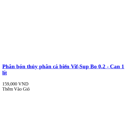
Phân bón thủy phân cá biển Vif-Sup Bo 0.2 - Can 1
lít
159,000 VND
Thêm Vào Giỏ