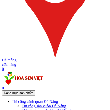
Hệ thống
cửa hàng
0
0
Danh mục sản phẩm
Thi công cảnh quan Đà Nẵng
Thi công sân vườn Đà Nẵng