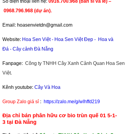
​Số điện thoại liên hệ:
0916.700.968 (bán sỉ và lẻ) –
0968.796.968
(
dự án).
Email: hoasenvietdn@gmail.com
Website:
Hoa Sen Việt
-
Hoa Sen Việt Đẹp
-
Hoa và
Đá
-
Cây cảnh Đà Nẵng
Fanpage:
Công ty TNHH Cây Xanh Cảnh Quan Hoa Sen
Việt.
Kênh youtube:
Cây Và Hoa
Group Zalo giá sỉ
:
https://zalo.me/g/wlhffd219
Địa chỉ bán phân hữu cơ bio trùn quế 01 5-1-
3 tại Đà Nẵng