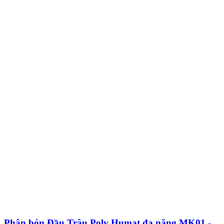
Phân bón Đầu Trâu Poly Humat đa năng MK01 -