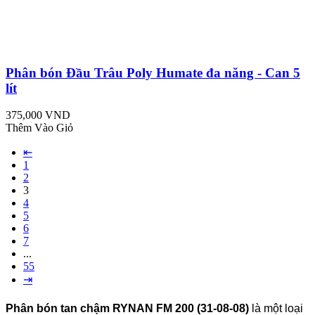
Phân bón Đầu Trâu Poly Humate đa năng - Can 5
lít
375,000 VND
Thêm Vào Giỏ
⇤
1
2
3
4
5
6
7
...
55
⇥
Phân bón tan chậm RYNAN FM 200 (31-08-08)
là một loại