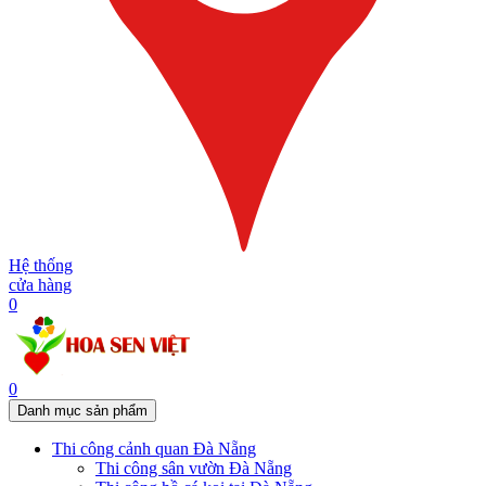
Hệ thống
cửa hàng
0
0
Danh mục sản phẩm
Thi công cảnh quan Đà Nẵng
Thi công sân vườn Đà Nẵng