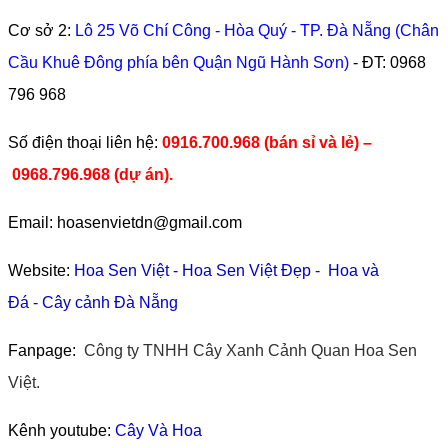
Cơ sở 2:
Lô 25 Võ Chí Công - Hòa Quý - TP. Đà Nẵng (Chân
Cầu Khuê Đông phía bên Quận Ngũ Hành Sơn)
- ĐT:
0968
796 968
​Số điện thoại liên hệ:
0916.700.968 (bán sỉ và lẻ) –
0968.796.968
(
dự án).
Email: hoasenvietdn@gmail.com
Website:
Hoa Sen Việt
-
Hoa Sen Việt Đẹp
-
Hoa và
Đá
-
Cây cảnh Đà Nẵng
Fanpage:
Công ty TNHH Cây Xanh Cảnh Quan Hoa Sen
Việt.
Kênh youtube:
Cây Và Hoa