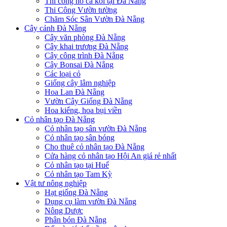
Thi công hồ cá koi tại Đà Nẵng
Thi Công Vườn tường
Chăm Sóc Sân Vườn Đà Nẵng
Cây cảnh Đà Nẵng
Cây văn phòng Đà Nẵng
Cây khai trương Đà Nẵng
Cây công trình Đà Nẵng
Cây Bonsai Đà Nẵng
Các loại cỏ
Giống cây lâm nghiệp
Hoa Lan Đà Nẵng
Vườn Cây Giống Đà Nẵng
Hoa kiểng, hoa bụi viền
Cỏ nhân tạo Đà Nẵng
Cỏ nhân tạo sân vườn Đà Nẵng
Cỏ nhân tạo sân bóng
Cho thuê cỏ nhân tạo Đà Nẵng
Cửa hàng cỏ nhân tạo Hội An giá rẻ nhất
Cỏ nhân tạo tại Huế
Cỏ nhân tạo Tam Kỳ
Vật tư nông nghiệp
Hạt giống Đà Nẵng
Dụng cụ làm vườn Đà Nẵng
Nông Dược
Phân bón Đà Nẵng