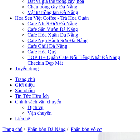
Đất và giá thể trồng cây, hoa
Chậu trồng cây Đà Nẵng
Vật tư trồng lan Đà Nẵng
Hoa Sen Việt Coffee - Trà Hoa Quán
Cafe Nhiệt Đới Đà Nẵng
Cafe Sân Vườn Đà Nẵng
Cafe Hòa Xuân Đà Nẵng
Cafe Ngũ Hành Sơn Đà Nẵng
Cafe Chill Đà Nẵng
Cafe Hòa Quý
TOP 11+ Quán Cafe Nổi Tiếng Nhất Đà Năng
Checkin Đẹp Mắt
Tuyển dụng
Trang chủ
Giới thiệu
Sản phẩm
Tin Tức Hữu Ích
Chính sách vận chuyển
Dịch vụ
Vận chuyển
Liên hệ
Trang chủ
/
Phân bón Đà Nẵng
/
Phân bón vô cơ