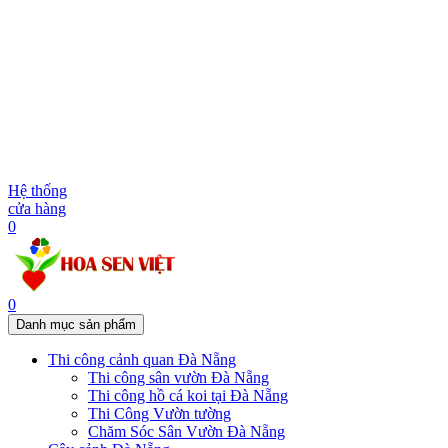
Hệ thống
cửa hàng
0
0
Danh mục sản phẩm
Thi công cảnh quan Đà Nẵng
Thi công sân vườn Đà Nẵng
Thi công hồ cá koi tại Đà Nẵng
Thi Công Vườn tường
Chăm Sóc Sân Vườn Đà Nẵng