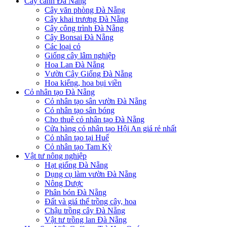
Cây cảnh Đà Nẵng
Cây văn phòng Đà Nẵng
Cây khai trương Đà Nẵng
Cây công trình Đà Nẵng
Cây Bonsai Đà Nẵng
Các loại cỏ
Giống cây lâm nghiệp
Hoa Lan Đà Nẵng
Vườn Cây Giống Đà Nẵng
Hoa kiểng, hoa bụi viền
Cỏ nhân tạo Đà Nẵng
Cỏ nhân tạo sân vườn Đà Nẵng
Cỏ nhân tạo sân bóng
Cho thuê cỏ nhân tạo Đà Nẵng
Cửa hàng cỏ nhân tạo Hội An giá rẻ nhất
Cỏ nhân tạo tại Huế
Cỏ nhân tạo Tam Kỳ
Vật tư nông nghiệp
Hạt giống Đà Nẵng
Dụng cụ làm vườn Đà Nẵng
Nông Dược
Phân bón Đà Nẵng
Đất và giá thể trồng cây, hoa
Chậu trồng cây Đà Nẵng
Vật tư trồng lan Đà Nẵng