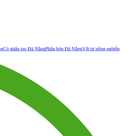
ng
Cỏ nhân tạo Đà Nẵng
Phân bón Đà Nẵng
Vật tư nông nghiệp