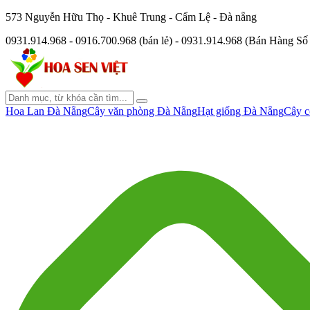
573 Nguyễn Hữu Thọ - Khuê Trung - Cẩm Lệ - Đà nẵng
0931.914.968 - 0916.700.968 (bán lẻ) - 0931.914.968 (Bán Hàng S
Hoa Lan Đà Nẵng
Cây văn phòng Đà Nẵng
Hạt giống Đà Nẵng
Cây c