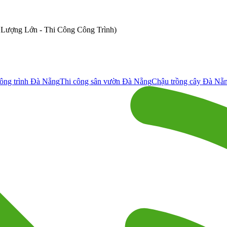
ố Lượng Lớn - Thi Công Công Trình)
ông trình Đà Nẵng
Thi công sân vườn Đà Nẵng
Chậu trồng cây Đà Nẵ