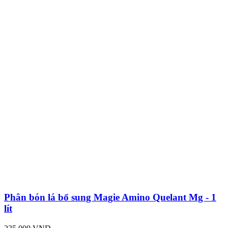
Phân bón lá bổ sung Magie Amino Quelant Mg - 1
lít