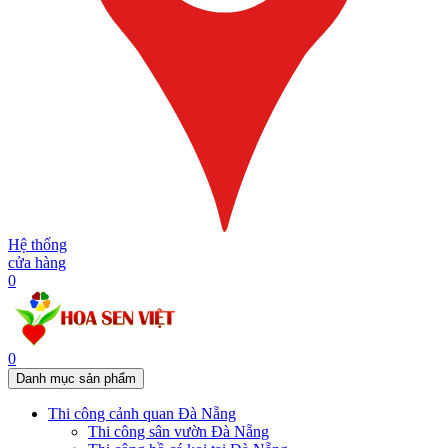
Hệ thống
cửa hàng
0
0
Danh mục sản phẩm
Thi công cảnh quan Đà Nẵng
Thi công sân vườn Đà Nẵng