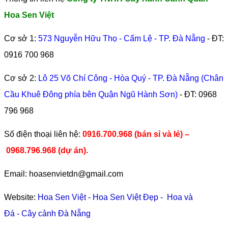
Hoa Sen Việt
Cơ sở 1:
573 Nguyễn Hữu Thọ - Cẩm Lệ - TP. Đà Nẵng
- ĐT:
0916 700 968
Cơ sở 2:
Lô 25 Võ Chí Công - Hòa Quý - TP. Đà Nẵng (Chân
Cầu Khuê Đông phía bên Quận Ngũ Hành Sơn)
- ĐT:
0968
796 968
​Số điện thoại liên hệ:
0916.700.968 (bán sỉ và lẻ) –
0968.796.968
(
dự án).
Email: hoasenvietdn@gmail.com
Website:
Hoa Sen Việt
-
Hoa Sen Việt Đẹp
-
Hoa và
Đá
-
Cây cảnh Đà Nẵng