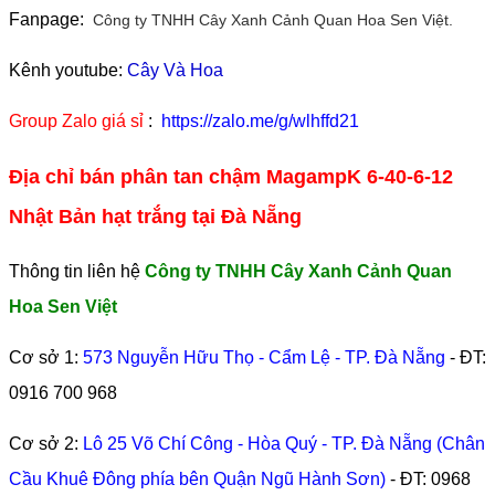
Fanpage:
Công ty TNHH Cây Xanh Cảnh Quan Hoa Sen Việt.
Kênh youtube:
Cây Và Hoa
Group Zalo giá sỉ
:
https://zalo.me/g/wlhffd21
Địa chỉ bán phân tan chậm MagampK 6-40-6-12
Nhật Bản hạt trắng tại Đà Nẵng
Thông tin liên hệ
Công ty TNHH Cây Xanh Cảnh Quan
Hoa Sen Việt
Cơ sở 1:
573 Nguyễn Hữu Thọ - Cẩm Lệ - TP. Đà Nẵng
- ĐT:
0916 700 968
Cơ sở 2:
Lô 25 Võ Chí Công - Hòa Quý - TP. Đà Nẵng (Chân
Cầu Khuê Đông phía bên Quận Ngũ Hành Sơn)
- ĐT:
0968