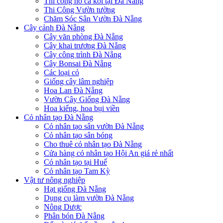
Thi công hồ cá koi tại Đà Nẵng
Thi Công Vườn tường
Chăm Sóc Sân Vườn Đà Nẵng
Cây cảnh Đà Nẵng
Cây văn phòng Đà Nẵng
Cây khai trương Đà Nẵng
Cây công trình Đà Nẵng
Cây Bonsai Đà Nẵng
Các loại cỏ
Giống cây lâm nghiệp
Hoa Lan Đà Nẵng
Vườn Cây Giống Đà Nẵng
Hoa kiểng, hoa bụi viền
Cỏ nhân tạo Đà Nẵng
Cỏ nhân tạo sân vườn Đà Nẵng
Cỏ nhân tạo sân bóng
Cho thuê cỏ nhân tạo Đà Nẵng
Cửa hàng cỏ nhân tạo Hội An giá rẻ nhất
Cỏ nhân tạo tại Huế
Cỏ nhân tạo Tam Kỳ
Vật tư nông nghiệp
Hạt giống Đà Nẵng
Dụng cụ làm vườn Đà Nẵng
Nông Dược
Phân bón Đà Nẵng