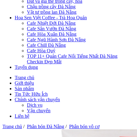
Đất và giá thể trồng cây, hoa
Chậu trồng cây Đà Nẵng
Vật tư trồng lan Đà Nẵng
Hoa Sen Việt Coffee - Trà Hoa Quán
Cafe Nhiệt Đới Đà Nẵng
Cafe Sân Vườn Đà Nẵng
Cafe Hòa Xuân Đà Nẵng
Cafe Ngũ Hành Sơn Đà Nẵng
Cafe Chill Đà Nẵng
Cafe Hòa Quý
TOP 11+ Quán Cafe Nổi Tiếng Nhất Đà Năng
Checkin Đẹp Mắt
Tuyển dụng
Trang chủ
Giới thiệu
Sản phẩm
Tin Tức Hữu Ích
Chính sách vận chuyển
Dịch vụ
Vận chuyển
Liên hệ
Trang chủ
/
Phân bón Đà Nẵng
/
Phân bón vô cơ