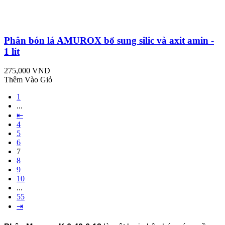
Phân bón lá AMUROX bổ sung silic và axit amin -
1 lít
275,000 VND
Thêm Vào Giỏ
1
...
⇤
4
5
6
7
8
9
10
...
55
⇥