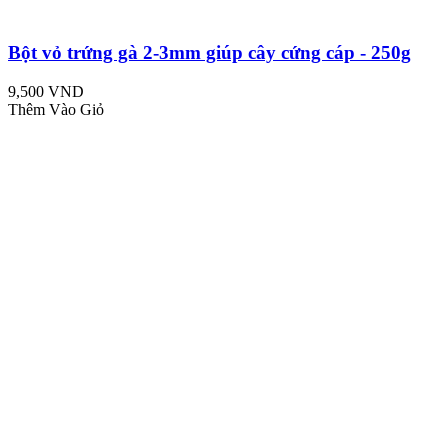
Bột vỏ trứng gà 2-3mm giúp cây cứng cáp - 250g
9,500 VND
Thêm Vào Giỏ