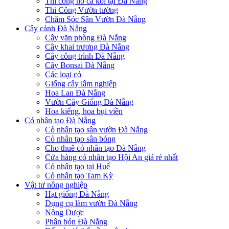
Thi công hồ cá koi tại Đà Nẵng
Thi Công Vườn tường
Chăm Sóc Sân Vườn Đà Nẵng
Cây cảnh Đà Nẵng
Cây văn phòng Đà Nẵng
Cây khai trương Đà Nẵng
Cây công trình Đà Nẵng
Cây Bonsai Đà Nẵng
Các loại cỏ
Giống cây lâm nghiệp
Hoa Lan Đà Nẵng
Vườn Cây Giống Đà Nẵng
Hoa kiểng, hoa bụi viền
Cỏ nhân tạo Đà Nẵng
Cỏ nhân tạo sân vườn Đà Nẵng
Cỏ nhân tạo sân bóng
Cho thuê cỏ nhân tạo Đà Nẵng
Cửa hàng cỏ nhân tạo Hội An giá rẻ nhất
Cỏ nhân tạo tại Huế
Cỏ nhân tạo Tam Kỳ
Vật tư nông nghiệp
Hạt giống Đà Nẵng
Dụng cụ làm vườn Đà Nẵng
Nông Dược
Phân bón Đà Nẵng