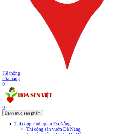
Hệ thống
cửa hàng
0
0
Danh mục sản phẩm
Thi công cảnh quan Đà Nẵng
Thi công sân vườn Đà Nẵng