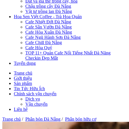
Đất và giá thể trồng cây, hoa
Chậu trồng cây Đà Nẵng
Vật tư trồng lan Đà Nẵng
Hoa Sen Việt Coffee - Trà Hoa Quán
Cafe Nhiệt Đới Đà Nẵng
Cafe Sân Vườn Đà Nẵng
Cafe Hòa Xuân Đà Nẵng
Cafe Ngũ Hành Sơn Đà Nẵng
Cafe Chill Đà Nẵng
Cafe Hòa Quý
TOP 11+ Quán Cafe Nổi Tiếng Nhất Đà Năng
Checkin Đẹp Mắt
Tuyển dụng
Trang chủ
Giới thiệu
Sản phẩm
Tin Tức Hữu Ích
Chính sách vận chuyển
Dịch vụ
Vận chuyển
Liên hệ
Trang chủ
/
Phân bón Đà Nẵng
/
Phân bón hữu cơ