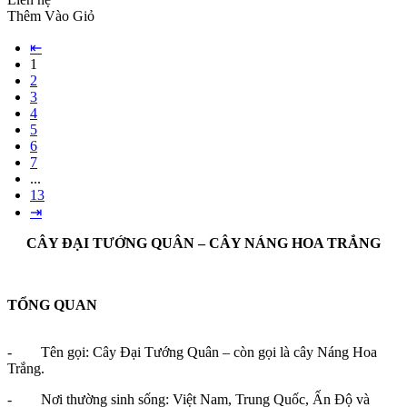
Thêm Vào Giỏ
⇤
1
2
3
4
5
6
7
...
13
⇥
CÂY ĐẠI TƯỚNG QUÂN – CÂY NÁNG HOA TRẮNG
TỔNG QUAN
- Tên gọi: Cây Đại Tướng Quân – còn gọi là cây Náng Hoa
Trắng.
- Nơi thường sinh sống: Việt Nam, Trung Quốc, Ấn Độ và