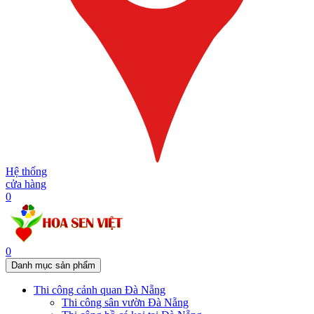
Hệ thống
cửa hàng
0
0
Danh mục sản phẩm
Thi công cảnh quan Đà Nẵng
Thi công sân vườn Đà Nẵng