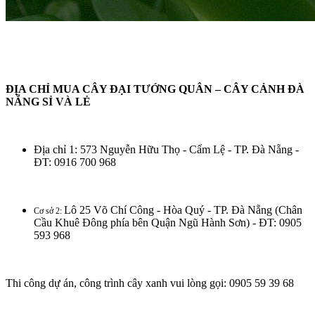
ĐỊA CHỈ MUA CÂY ĐẠI TƯỚNG QUÂN – CÂY CẢNH ĐÀ
NẴNG SỈ VÀ LẺ
Địa chỉ 1: 573 Nguyễn Hữu Thọ - Cẩm Lệ - TP. Đà Nẵng -
ĐT: 0916 700 968
Lô 25 Võ Chí Công - Hòa Quý - TP. Đà Nẵng (Chân
Cơ sở 2:
Cầu Khuê Đông phía bên Quận Ngũ Hành Sơn) - ĐT: 0905
593 968
Thi công dự án, công trình cây xanh vui lòng gọi: 0905 59 39 68