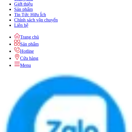
Giới thiệu
Sản phẩm
Tin Tức Hữu Ích
Chính sách vận chuyển
Liên hệ
Trang chủ
Sản phẩm
Hotline
Cửa hàng
Menu