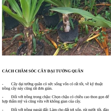
CÁCH CHĂM SÓC CÂY ĐẠI TƯỚNG QUÂN
- Cây đại tướng quân có sức sống vốn có rất tốt, về kỹ thuật
trồng cây này cũng rất đơn giản.
- Đối với trồng trong chậu: Chọn chậu có chiều cao thon gọn để
hợp thẩm mỹ và cũng vừa với không gian của cây.
- Đối với trồng ngoài đất: Làm cho đất tơi xốp, rút nước tốt, đào