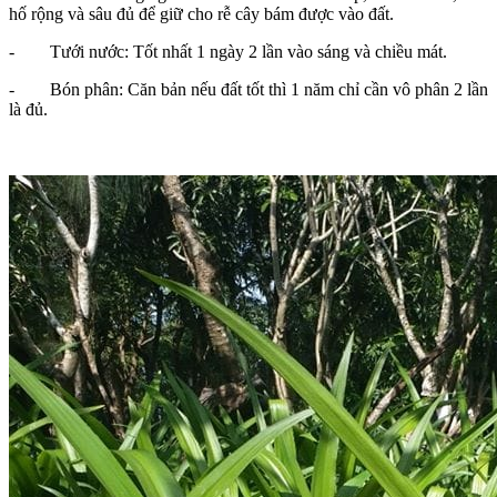
hố rộng và sâu đủ để giữ cho rễ cây bám được vào đất.
- Tưới nước: Tốt nhất 1 ngày 2 lần vào sáng và chiều mát.
- Bón phân: Căn bản nếu đất tốt thì 1 năm chỉ cần vô phân 2 lần
là đủ.