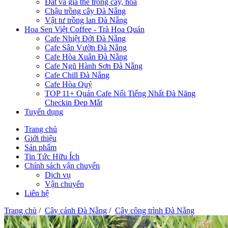
Đất và giá thể trồng cây, hoa
Chậu trồng cây Đà Nẵng
Vật tư trồng lan Đà Nẵng
Hoa Sen Việt Coffee - Trà Hoa Quán
Cafe Nhiệt Đới Đà Nẵng
Cafe Sân Vườn Đà Nẵng
Cafe Hòa Xuân Đà Nẵng
Cafe Ngũ Hành Sơn Đà Nẵng
Cafe Chill Đà Nẵng
Cafe Hòa Quý
TOP 11+ Quán Cafe Nổi Tiếng Nhất Đà Năng
Checkin Đẹp Mắt
Tuyển dụng
Trang chủ
Giới thiệu
Sản phẩm
Tin Tức Hữu Ích
Chính sách vận chuyển
Dịch vụ
Vận chuyển
Liên hệ
Trang chủ
/
Cây cảnh Đà Nẵng
/
Cây công trình Đà Nẵng