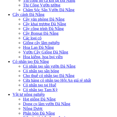
Thi công hồ cá koi tại Đà Nẵng
Thi Công Vườn tường
Chăm Sóc Sân Vườn Đà Nẵng
Cây cảnh Đà Nẵng
Cây văn phòng Đà Nẵng
Cây khai trương Đà Nẵng
Cây công trình Đà Nẵng
Cây Bonsai Đà Nẵng
Các loại cỏ
Giống cây lâm nghiệp
Hoa Lan Đà Nẵng
Vườn Cây Giống Đà Nẵng
Hoa kiểng, hoa bụi viền
Cỏ nhân tạo Đà Nẵng
Cỏ nhân tạo sân vườn Đà Nẵng
Cỏ nhân tạo sân bóng
Cho thuê cỏ nhân tạo Đà Nẵng
Cửa hàng cỏ nhân tạo Hội An giá rẻ nhất
Cỏ nhân tạo tại Huế
Cỏ nhân tạo Tam Kỳ
Vật tư nông nghiệp
Hạt giống Đà Nẵng
Dụng cụ làm vườn Đà Nẵng
Nông Dược
Phân bón Đà Nẵng