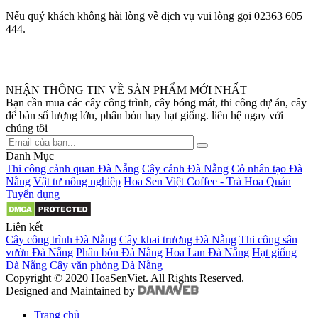
Nếu quý khách không hài lòng về dịch vụ vui lòng gọi 02363 605
444.
NHẬN THÔNG TIN VỀ SẢN PHẨM MỚI NHẤT
Bạn cần mua các cây công trình, cây bóng mát, thi công dự án, cây
để bàn số lượng lớn, phân bón hay hạt giống. liên hệ ngay với
chúng tôi
Danh Mục
Thi công cảnh quan Đà Nẵng
Cây cảnh Đà Nẵng
Cỏ nhân tạo Đà
Nẵng
Vật tư nông nghiệp
Hoa Sen Việt Coffee - Trà Hoa Quán
Tuyển dụng
Liên kết
Cây công trình Đà Nẵng
Cây khai trương Đà Nẵng
Thi công sân
vườn Đà Nẵng
Phân bón Đà Nẵng
Hoa Lan Đà Nẵng
Hạt giống
Đà Nẵng
Cây văn phòng Đà Nẵng
Copyright © 2020 HoaSenViet. All Rights Reserved.
Designed and Maintained by
Trang chủ