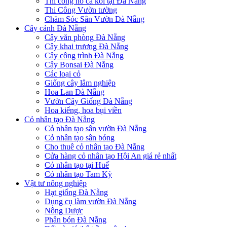
Thi công hồ cá koi tại Đà Nẵng
Thi Công Vườn tường
Chăm Sóc Sân Vườn Đà Nẵng
Cây cảnh Đà Nẵng
Cây văn phòng Đà Nẵng
Cây khai trương Đà Nẵng
Cây công trình Đà Nẵng
Cây Bonsai Đà Nẵng
Các loại cỏ
Giống cây lâm nghiệp
Hoa Lan Đà Nẵng
Vườn Cây Giống Đà Nẵng
Hoa kiểng, hoa bụi viền
Cỏ nhân tạo Đà Nẵng
Cỏ nhân tạo sân vườn Đà Nẵng
Cỏ nhân tạo sân bóng
Cho thuê cỏ nhân tạo Đà Nẵng
Cửa hàng cỏ nhân tạo Hội An giá rẻ nhất
Cỏ nhân tạo tại Huế
Cỏ nhân tạo Tam Kỳ
Vật tư nông nghiệp
Hạt giống Đà Nẵng
Dụng cụ làm vườn Đà Nẵng
Nông Dược
Phân bón Đà Nẵng