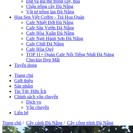
Đất và giá thể trồng cây, hoa
Chậu trồng cây Đà Nẵng
Vật tư trồng lan Đà Nẵng
Hoa Sen Việt Coffee - Trà Hoa Quán
Cafe Nhiệt Đới Đà Nẵng
Cafe Sân Vườn Đà Nẵng
Cafe Hòa Xuân Đà Nẵng
Cafe Ngũ Hành Sơn Đà Nẵng
Cafe Chill Đà Nẵng
Cafe Hòa Quý
TOP 11+ Quán Cafe Nổi Tiếng Nhất Đà Năng
Checkin Đẹp Mắt
Tuyển dụng
Trang chủ
Giới thiệu
Sản phẩm
Tin Tức Hữu Ích
Chính sách vận chuyển
Dịch vụ
Vận chuyển
Liên hệ
Trang chủ
/
Cây cảnh Đà Nẵng
/
Cây công trình Đà Nẵng