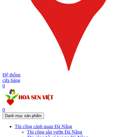
Hệ thống
cửa hàng
0
0
Danh mục sản phẩm
Thi công cảnh quan Đà Nẵng
Thi công sân vườn Đà Nẵng