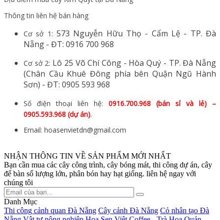
Thông tin liên hệ bán hàng
573 Nguyễn Hữu Thọ - Cẩm Lệ - TP. Đà
Cơ sở 1:
Nẵng - ĐT: 0916 700 968
Lô 25 Võ Chí Công - Hòa Quý - TP. Đà Nẵng
Cơ sở 2:
(Chân Cầu Khuê Đông phía bên Quận Ngũ Hành
Sơn) - ĐT: 0905 593 968
​Số điện thoại liên hệ:
0916.700.968 (bán sỉ và lẻ) –
0905.593.968 (dự án)
.
Email: hoasenvietdn@gmail.com
NHẬN THÔNG TIN VỀ SẢN PHẨM MỚI NHẤT
Bạn cần mua các cây công trình, cây bóng mát, thi công dự án, cây
để bàn số lượng lớn, phân bón hay hạt giống. liên hệ ngay với
chúng tôi
Danh Mục
Thi công cảnh quan Đà Nẵng
Cây cảnh Đà Nẵng
Cỏ nhân tạo Đà
Nẵng
Vật tư nông nghiệp
Hoa Sen Việt Coffee - Trà Hoa Quán