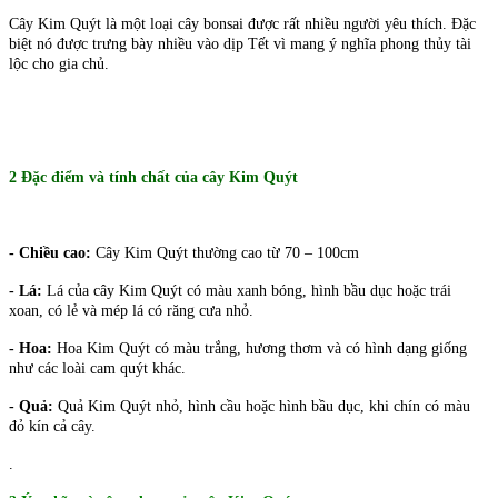
Cây Kim Quýt là một loại cây bonsai được rất nhiều người yêu thích. Đặc
biệt nó được trưng bày nhiều vào dịp Tết vì mang ý nghĩa phong thủy tài
lộc cho gia chủ.
2 Đặc điểm và tính chất của cây Kim Quýt
- Chiều cao:
Cây Kim Quýt thường cao từ 70 – 100cm
- Lá:
Lá của cây Kim Quýt có màu xanh bóng, hình bầu dục hoặc trái
xoan, có lẻ và mép lá có răng cưa nhỏ.
- Hoa:
Hoa Kim Quýt có màu trắng, hương thơm và có hình dạng giống
như các loài cam quýt khác.
- Quả:
Quả Kim Quýt nhỏ, hình cầu hoặc hình bầu dục, khi chín có màu
đỏ kín cả cây.
.