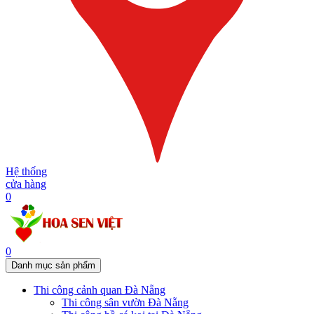
Hệ thống
cửa hàng
0
0
Danh mục sản phẩm
Thi công cảnh quan Đà Nẵng
Thi công sân vườn Đà Nẵng