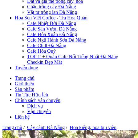
Đất và giá thể trồng cây, hoa
Chậu trồng cây Đà Nẵng
Vật tư trồng lan Đà Nẵng
Hoa Sen Việt Coffee - Trà Hoa Quán
Cafe Nhiệt Đới Đà Nẵng
Cafe Sân Vườn Đà Nẵng
Cafe Hòa Xuân Đà Nẵng
Cafe Ngũ Hành Sơn Đà Nẵng
Cafe Chill Đà Nẵng
Cafe Hòa Quý
TOP 11+ Quán Cafe Nổi Tiếng Nhất Đà Năng
Checkin Đẹp Mắt
Tuyển dụng
Trang chủ
Giới thiệu
Sản phẩm
Tin Tức Hữu Ích
Chính sách vận chuyển
Dịch vụ
Vận chuyển
Liên hệ
Trang chủ
/
Cây cảnh Đà Nẵng
/
Hoa kiểng, hoa bụi viền