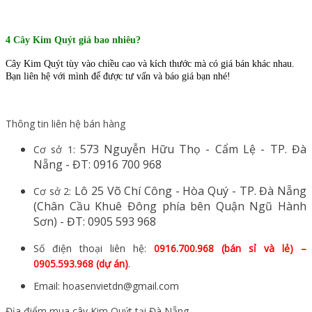
4 Cây Kim Quýt giá bao nhiêu?
Cây Kim Quýt tùy vào chiều cao và kích thước mà có giá bán khác nhau.
Bạn liên hệ với mình để được tư vấn và báo giá bạn nhé!
Thông tin liên hệ bán hàng
573 Nguyễn Hữu Thọ - Cẩm Lệ - TP. Đà
Cơ sở 1:
Nẵng - ĐT: 0916 700 968
Lô 25 Võ Chí Công - Hòa Quý - TP. Đà Nẵng
Cơ sở 2:
(Chân Cầu Khuê Đông phía bên Quận Ngũ Hành
Sơn) - ĐT: 0905 593 968
​Số điện thoại liên hệ:
0916.700.968 (bán sỉ và lẻ) –
0905.593.968 (dự án)
.
Email: hoasenvietdn@gmail.com
Địa điểm mua cây Kim Quýt tại Đà Nẵng