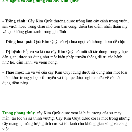
3 Ý nghĩa và công dụng của cây Kim Quýt
- Trồng cảnh:
Cây Kim Quýt thường được trồng làm cây cảnh trong vườn,
sân vườn hoặc trong chậu nhỏ trên ban công, điểm tạo điểm nhấn thẩm mỹ
và tạo không gian xanh trong gia đình.
-
Trồng hoa quả:
Quả Kim Quýt có vị chua ngọt và hương thơm dễ chịu.
- Trị bệnh:
Rễ, vỏ và lá của cây Kim Quýt có một số tác dụng trong y học
dân gian, được sử dụng như một biện pháp truyền thống để trị các bệnh
như ho, cảm lạnh, và viêm họng.
- Thảo mộc:
Lá và vỏ của cây Kim Quýt cũng được sử dụng như một loại
thảo dược trong y học cổ truyền và tiếp tục được nghiên cứu về các tác
dụng tiềm năng.
Trong phong thủy
,
cây Kim Quýt được xem là biểu tượng của sự may
mắn, tài lộc và sự thịnh vượng. Cây Kim Quýt được coi là một trong những
cây mang lại năng lượng tích cực và tốt lành cho không gian sống và công
việc.