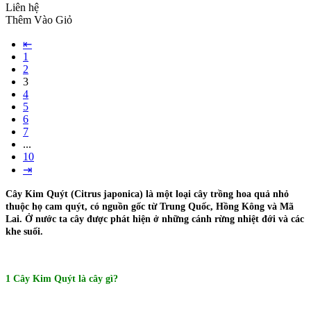
Liên hệ
Thêm Vào Giỏ
⇤
1
2
3
4
5
6
7
...
10
⇥
Cây Kim Quýt (Citrus japonica) là một loại cây trồng hoa quả nhỏ
thuộc họ cam quýt, có nguồn gốc từ Trung Quốc, Hồng Kông và Mã
Lai. Ở nước ta cây được phát hiện ở những cánh rừng nhiệt đới và các
khe suối.
1 Cây Kim Quýt là cây gì?