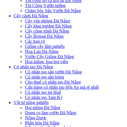
Thi công hồ cá koi tại Đà Nẵng
Thi Công Vườn tường
Chăm Sóc Sân Vườn Đà Nẵng
Cây cảnh Đà Nẵng
Cây văn phòng Đà Nẵng
Cây khai trương Đà Nẵng
Cây công trình Đà Nẵng
Cây Bonsai Đà Nẵng
Các loại cỏ
Giống cây lâm nghiệp
Hoa Lan Đà Nẵng
Vườn Cây Giống Đà Nẵng
Hoa kiểng, hoa bụi viền
Cỏ nhân tạo Đà Nẵng
Cỏ nhân tạo sân vườn Đà Nẵng
Cỏ nhân tạo sân bóng
Cho thuê cỏ nhân tạo Đà Nẵng
Cửa hàng cỏ nhân tạo Hội An giá rẻ nhất
Cỏ nhân tạo tại Huế
Cỏ nhân tạo Tam Kỳ
Vật tư nông nghiệp
Hạt giống Đà Nẵng
Dụng cụ làm vườn Đà Nẵng
Nông Dược
Phân bón Đà Nẵng