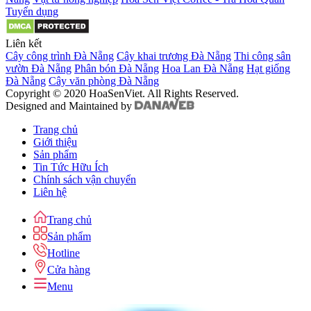
Tuyển dụng
Liên kết
Cây công trình Đà Nẵng
Cây khai trương Đà Nẵng
Thi công sân
vườn Đà Nẵng
Phân bón Đà Nẵng
Hoa Lan Đà Nẵng
Hạt giống
Đà Nẵng
Cây văn phòng Đà Nẵng
Copyright © 2020 HoaSenViet. All Rights Reserved.
Designed and Maintained by
Trang chủ
Giới thiệu
Sản phẩm
Tin Tức Hữu Ích
Chính sách vận chuyển
Liên hệ
Trang chủ
Sản phẩm
Hotline
Cửa hàng
Menu