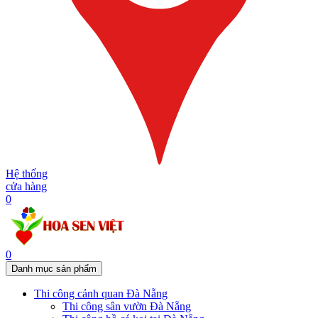
Hệ thống
cửa hàng
0
0
Danh mục sản phẩm
Thi công cảnh quan Đà Nẵng
Thi công sân vườn Đà Nẵng