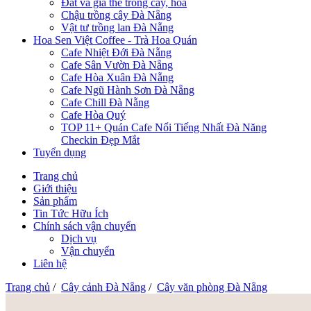
Đất và giá thể trồng cây, hoa
Chậu trồng cây Đà Nẵng
Vật tư trồng lan Đà Nẵng
Hoa Sen Việt Coffee - Trà Hoa Quán
Cafe Nhiệt Đới Đà Nẵng
Cafe Sân Vườn Đà Nẵng
Cafe Hòa Xuân Đà Nẵng
Cafe Ngũ Hành Sơn Đà Nẵng
Cafe Chill Đà Nẵng
Cafe Hòa Quý
TOP 11+ Quán Cafe Nổi Tiếng Nhất Đà Năng
Checkin Đẹp Mắt
Tuyển dụng
Trang chủ
Giới thiệu
Sản phẩm
Tin Tức Hữu Ích
Chính sách vận chuyển
Dịch vụ
Vận chuyển
Liên hệ
Trang chủ
/
Cây cảnh Đà Nẵng
/
Cây văn phòng Đà Nẵng