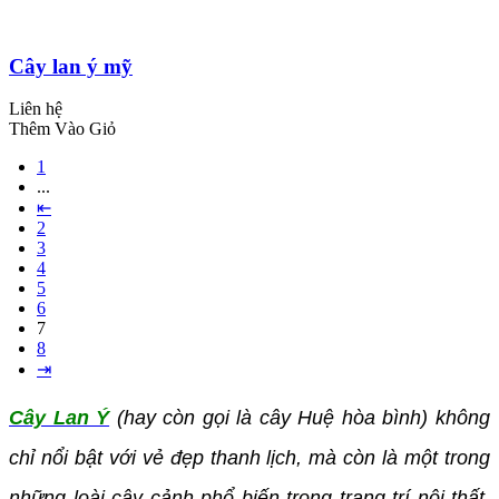
Cây lan ý mỹ
Liên hệ
Thêm Vào Giỏ
1
...
⇤
2
3
4
5
6
7
8
⇥
Cây Lan Ý
(hay còn gọi là cây Huệ hòa bình) không
chỉ nổi bật với vẻ đẹp thanh lịch, mà còn là một trong
những loài cây cảnh phổ biến trong trang trí nội thất.