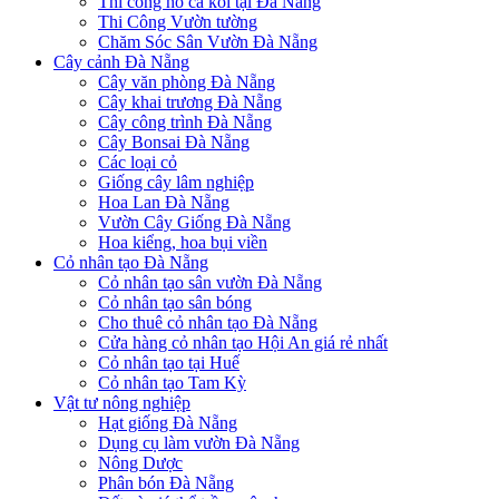
Thi công hồ cá koi tại Đà Nẵng
Thi Công Vườn tường
Chăm Sóc Sân Vườn Đà Nẵng
Cây cảnh Đà Nẵng
Cây văn phòng Đà Nẵng
Cây khai trương Đà Nẵng
Cây công trình Đà Nẵng
Cây Bonsai Đà Nẵng
Các loại cỏ
Giống cây lâm nghiệp
Hoa Lan Đà Nẵng
Vườn Cây Giống Đà Nẵng
Hoa kiểng, hoa bụi viền
Cỏ nhân tạo Đà Nẵng
Cỏ nhân tạo sân vườn Đà Nẵng
Cỏ nhân tạo sân bóng
Cho thuê cỏ nhân tạo Đà Nẵng
Cửa hàng cỏ nhân tạo Hội An giá rẻ nhất
Cỏ nhân tạo tại Huế
Cỏ nhân tạo Tam Kỳ
Vật tư nông nghiệp
Hạt giống Đà Nẵng
Dụng cụ làm vườn Đà Nẵng
Nông Dược
Phân bón Đà Nẵng