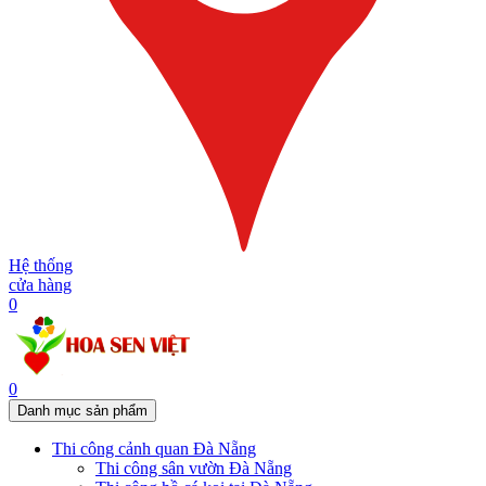
Hệ thống
cửa hàng
0
0
Danh mục sản phẩm
Thi công cảnh quan Đà Nẵng
Thi công sân vườn Đà Nẵng