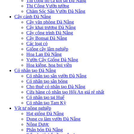
Thi công hồ cá koi tại Đà Nẵng
Thi Công Vườn tường
Chăm Sóc Sân Vườn Đà Nẵng
Cây cảnh Đà Nẵng
Cây văn phòng Đà Nẵng
Cây khai trương Đà Nẵng
Cây công trình Đà Nẵng
Cây Bonsai Đà Nẵng
Các loại cỏ
Giống cây lâm nghiệp
Hoa Lan Đà Nẵng
Vườn Cây Giống Đà Nẵng
Hoa kiểng, hoa bụi viền
Cỏ nhân tạo Đà Nẵng
Cỏ nhân tạo sân vườn Đà Nẵng
Cỏ nhân tạo sân bóng
Cho thuê cỏ nhân tạo Đà Nẵng
Cửa hàng cỏ nhân tạo Hội An giá rẻ nhất
Cỏ nhân tạo tại Huế
Cỏ nhân tạo Tam Kỳ
Vật tư nông nghiệp
Hạt giống Đà Nẵng
Dụng cụ làm vườn Đà Nẵng
Nông Dược
Phân bón Đà Nẵng