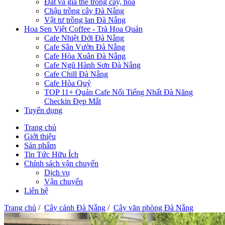
Đất và giá thể trồng cây, hoa
Chậu trồng cây Đà Nẵng
Vật tư trồng lan Đà Nẵng
Hoa Sen Việt Coffee - Trà Hoa Quán
Cafe Nhiệt Đới Đà Nẵng
Cafe Sân Vườn Đà Nẵng
Cafe Hòa Xuân Đà Nẵng
Cafe Ngũ Hành Sơn Đà Nẵng
Cafe Chill Đà Nẵng
Cafe Hòa Quý
TOP 11+ Quán Cafe Nổi Tiếng Nhất Đà Năng
Checkin Đẹp Mắt
Tuyển dụng
Trang chủ
Giới thiệu
Sản phẩm
Tin Tức Hữu Ích
Chính sách vận chuyển
Dịch vụ
Vận chuyển
Liên hệ
Trang chủ
/
Cây cảnh Đà Nẵng
/
Cây văn phòng Đà Nẵng