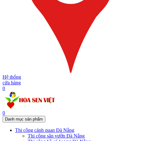
Hệ thống
cửa hàng
0
0
Danh mục sản phẩm
Thi công cảnh quan Đà Nẵng
Thi công sân vườn Đà Nẵng