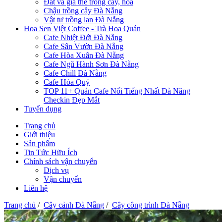
Đất và giá thể trồng cây, hoa
Chậu trồng cây Đà Nẵng
Vật tư trồng lan Đà Nẵng
Hoa Sen Việt Coffee - Trà Hoa Quán
Cafe Nhiệt Đới Đà Nẵng
Cafe Sân Vườn Đà Nẵng
Cafe Hòa Xuân Đà Nẵng
Cafe Ngũ Hành Sơn Đà Nẵng
Cafe Chill Đà Nẵng
Cafe Hòa Quý
TOP 11+ Quán Cafe Nổi Tiếng Nhất Đà Năng
Checkin Đẹp Mắt
Tuyển dụng
Trang chủ
Giới thiệu
Sản phẩm
Tin Tức Hữu Ích
Chính sách vận chuyển
Dịch vụ
Vận chuyển
Liên hệ
Trang chủ
/
Cây cảnh Đà Nẵng
/
Cây công trình Đà Nẵng