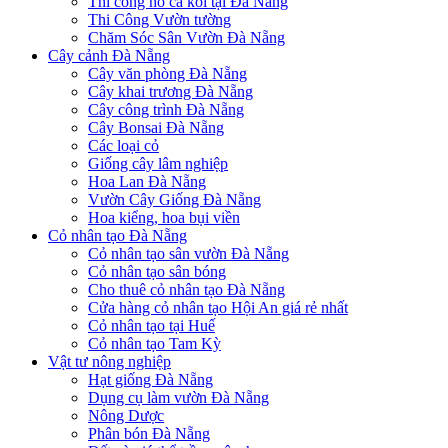
Thi công hồ cá koi tại Đà Nẵng
Thi Công Vườn tường
Chăm Sóc Sân Vườn Đà Nẵng
Cây cảnh Đà Nẵng
Cây văn phòng Đà Nẵng
Cây khai trương Đà Nẵng
Cây công trình Đà Nẵng
Cây Bonsai Đà Nẵng
Các loại cỏ
Giống cây lâm nghiệp
Hoa Lan Đà Nẵng
Vườn Cây Giống Đà Nẵng
Hoa kiểng, hoa bụi viền
Cỏ nhân tạo Đà Nẵng
Cỏ nhân tạo sân vườn Đà Nẵng
Cỏ nhân tạo sân bóng
Cho thuê cỏ nhân tạo Đà Nẵng
Cửa hàng cỏ nhân tạo Hội An giá rẻ nhất
Cỏ nhân tạo tại Huế
Cỏ nhân tạo Tam Kỳ
Vật tư nông nghiệp
Hạt giống Đà Nẵng
Dụng cụ làm vườn Đà Nẵng
Nông Dược
Phân bón Đà Nẵng