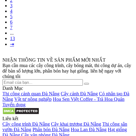
2
3
4
5
6
7
...
13
⇥
NHẬN THÔNG TIN VỀ SẢN PHẨM MỚI NHẤT
Bạn cần mua các cây công trình, cây bóng mát, thi công dự án, cây
để bàn số lượng lớn, phân bón hay hạt giống. liên hệ ngay với
chúng tôi
Danh Mục
Thi công cảnh quan Đà Nẵng
Cây cảnh Đà Nẵng
Cỏ nhân tạo Đà
Nẵng
Vật tư nông nghiệp
Hoa Sen Việt Coffee - Trà Hoa Quán
Tuyển dụng
Liên kết
Cây công trình Đà Nẵng
Cây khai trương Đà Nẵng
Thi công sân
vườn Đà Nẵng
Phân bón Đà Nẵng
Hoa Lan Đà Nẵng
Hạt giống
Đà Nẵng
Cây văn phòng Đà Nẵng