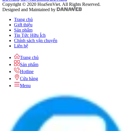
Copyright © 2020 HoaSenViet. All Rights Reserved.
Designed and Maintained by
Trang chủ
Giới thiệu
Sản phẩm
Tin Tức Hữu Ích
Chính sách vận chuyển
Liên hệ
Trang chủ
Sản phẩm
Hotline
Cửa hàng
Menu