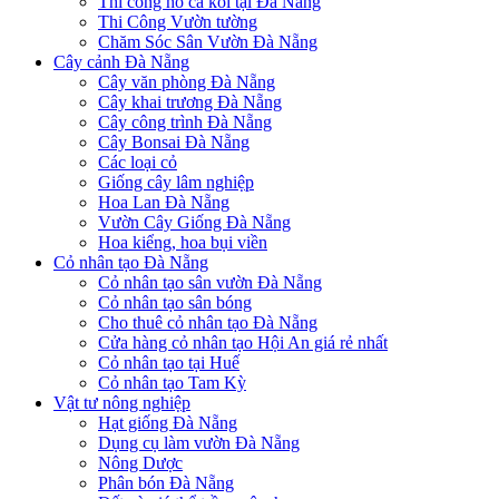
Thi công hồ cá koi tại Đà Nẵng
Thi Công Vườn tường
Chăm Sóc Sân Vườn Đà Nẵng
Cây cảnh Đà Nẵng
Cây văn phòng Đà Nẵng
Cây khai trương Đà Nẵng
Cây công trình Đà Nẵng
Cây Bonsai Đà Nẵng
Các loại cỏ
Giống cây lâm nghiệp
Hoa Lan Đà Nẵng
Vườn Cây Giống Đà Nẵng
Hoa kiểng, hoa bụi viền
Cỏ nhân tạo Đà Nẵng
Cỏ nhân tạo sân vườn Đà Nẵng
Cỏ nhân tạo sân bóng
Cho thuê cỏ nhân tạo Đà Nẵng
Cửa hàng cỏ nhân tạo Hội An giá rẻ nhất
Cỏ nhân tạo tại Huế
Cỏ nhân tạo Tam Kỳ
Vật tư nông nghiệp
Hạt giống Đà Nẵng
Dụng cụ làm vườn Đà Nẵng
Nông Dược
Phân bón Đà Nẵng