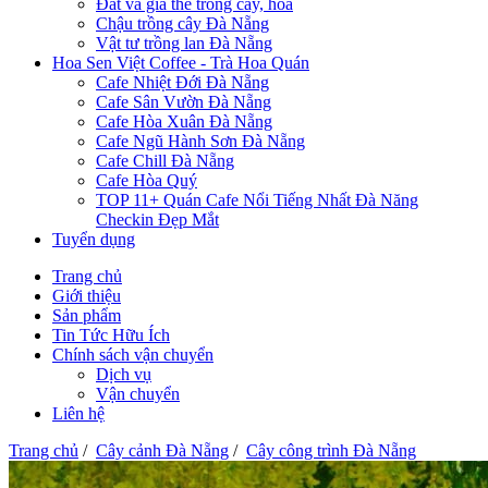
Đất và giá thể trồng cây, hoa
Chậu trồng cây Đà Nẵng
Vật tư trồng lan Đà Nẵng
Hoa Sen Việt Coffee - Trà Hoa Quán
Cafe Nhiệt Đới Đà Nẵng
Cafe Sân Vườn Đà Nẵng
Cafe Hòa Xuân Đà Nẵng
Cafe Ngũ Hành Sơn Đà Nẵng
Cafe Chill Đà Nẵng
Cafe Hòa Quý
TOP 11+ Quán Cafe Nổi Tiếng Nhất Đà Năng
Checkin Đẹp Mắt
Tuyển dụng
Trang chủ
Giới thiệu
Sản phẩm
Tin Tức Hữu Ích
Chính sách vận chuyển
Dịch vụ
Vận chuyển
Liên hệ
Trang chủ
/
Cây cảnh Đà Nẵng
/
Cây công trình Đà Nẵng