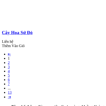
Cây Hoa Sứ Đỏ
Liên hệ
Thêm Vào Giỏ
⇤
1
2
3
4
5
6
7
...
13
⇥