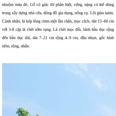
nhuộm màu đỏ. Gỗ có giác lõi phân biệt, cứng, nặng có thể dùng
trong xây dựng nhà cửa, đóng đồ gia dụng, nông cụ. Lõi giàu tanin.
Cành nhẵn, lá kép lông chim một lần chẵn, mọc cách, dài 15–60 cm
với 3-8 cặp lá chét sớm rụng. Lá chét mọc đối, hình bầu dục rộng
đến bầu dục dài, dài 7–21 cm rộng 4–9 cm, đầu nhọn, gốc hình
nêm, rộng, nhẵn.