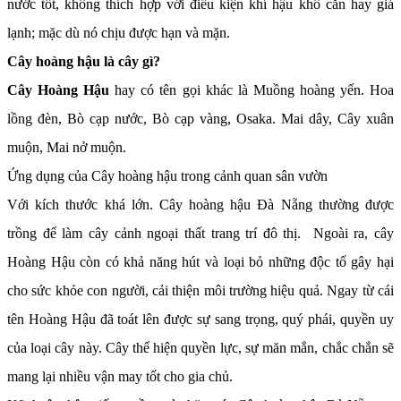
nước tốt, không thích hợp với điều kiện khí hậu khô cằn hay giá
lạnh; mặc dù nó chịu được hạn và mặn.
Cây hoàng hậu là cây gì?
Cây Hoàng Hậu
hay có tên gọi khác là Muồng hoàng yến. Hoa
lồng đèn, Bò cạp nước, Bò cạp vàng, Osaka. Mai dây, Cây xuân
muộn, Mai nở muộn.
Ứng dụng của Cây hoàng hậu trong cảnh quan sân vườn
Với kích thước khá lớn. Cây hoàng hậu Đà Nẵng thường được
trồng để làm cây cảnh ngoại thất trang trí đô thị. Ngoài ra, cây
Hoàng Hậu còn có khả năng hút và loại bỏ những độc tố gây hại
cho sức khỏe con người, cải thiện môi trường hiệu quả. Ngay từ cái
tên Hoàng Hậu đã toát lên được sự sang trọng, quý phái, quyền uy
của loại cây này. Cây thể hiện quyền lực, sự măn mắn, chắc chắn sẽ
mang lại nhiều vận may tốt cho gia chủ.