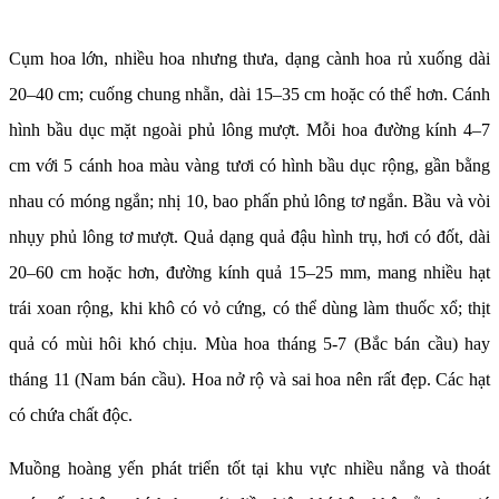
Cụm hoa lớn, nhiều hoa nhưng thưa, dạng cành hoa rủ xuống dài
20–40 cm; cuống chung nhẵn, dài 15–35 cm hoặc có thể hơn. Cánh
hình bầu dục mặt ngoài phủ lông mượt. Mỗi hoa đường kính 4–7
cm với 5 cánh hoa màu vàng tươi có hình bầu dục rộng, gần bằng
nhau có móng ngắn; nhị 10, bao phấn phủ lông tơ ngắn. Bầu và vòi
nhụy phủ lông tơ mượt. Quả dạng quả đậu hình trụ, hơi có đốt, dài
20–60 cm hoặc hơn, đường kính quả 15–25 mm, mang nhiều hạt
trái xoan rộng, khi khô có vỏ cứng, có thể dùng làm thuốc xổ; thịt
quả có mùi hôi khó chịu. Mùa hoa tháng 5-7 (Bắc bán cầu) hay
tháng 11 (Nam bán cầu). Hoa nở rộ và sai hoa nên rất đẹp. Các hạt
có chứa chất độc.
Muồng hoàng yến phát triển tốt tại khu vực nhiều nắng và thoát