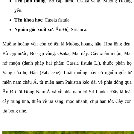
Tên phổ thông
: Bò cạp nước, Osaka vàng, Muồng Hoàng
yến.
Tên khoa học
: Cassia fistula
Nguồn gốc xuất xứ
: Ấn Độ, Srilanca.
Muồng hoàng yến còn có tên là Muồng hoàng hậu, Hoa lồng đèn,
Bò cạp nước, Bò cạp vàng, Osaka, Mai dây, Cây xuân muộn, Mai
nở muộn (danh pháp hai phần: Cassia fistula L.), thuộc phân họ
Vang của họ Đậu (Fabaceae). Loài muồng này có nguồn gốc từ
miền nam châu Á, từ miền nam Pakistan kéo dài về phía đông qua
Ấn Độ tới Đông Nam Á và về phía nam tới Sri Lanka. Đây là loài
cây trung tính, thiên về ưa sáng, mọc nhanh, chịu hạn tốt. Cây con
ưa bóng nhẹ.