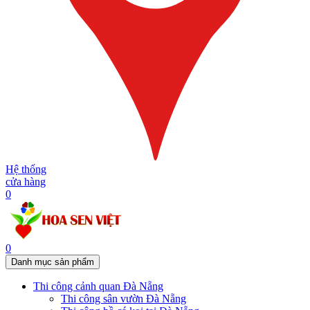
Hệ thống
cửa hàng
0
0
Danh mục sản phẩm
Thi công cảnh quan Đà Nẵng
Thi công sân vườn Đà Nẵng