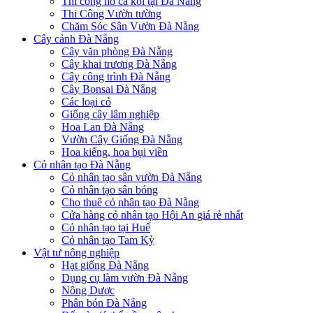
Thi công hồ cá koi tại Đà Nẵng
Thi Công Vườn tường
Chăm Sóc Sân Vườn Đà Nẵng
Cây cảnh Đà Nẵng
Cây văn phòng Đà Nẵng
Cây khai trương Đà Nẵng
Cây công trình Đà Nẵng
Cây Bonsai Đà Nẵng
Các loại cỏ
Giống cây lâm nghiệp
Hoa Lan Đà Nẵng
Vườn Cây Giống Đà Nẵng
Hoa kiểng, hoa bụi viền
Cỏ nhân tạo Đà Nẵng
Cỏ nhân tạo sân vườn Đà Nẵng
Cỏ nhân tạo sân bóng
Cho thuê cỏ nhân tạo Đà Nẵng
Cửa hàng cỏ nhân tạo Hội An giá rẻ nhất
Cỏ nhân tạo tại Huế
Cỏ nhân tạo Tam Kỳ
Vật tư nông nghiệp
Hạt giống Đà Nẵng
Dụng cụ làm vườn Đà Nẵng
Nông Dược
Phân bón Đà Nẵng