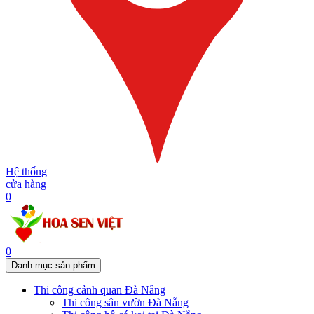
Hệ thống
cửa hàng
0
0
Danh mục sản phẩm
Thi công cảnh quan Đà Nẵng
Thi công sân vườn Đà Nẵng