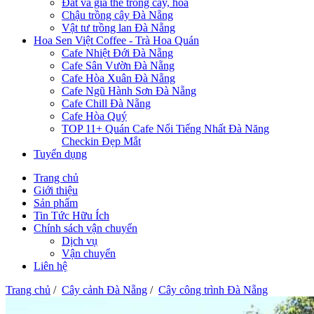
Đất và giá thể trồng cây, hoa
Chậu trồng cây Đà Nẵng
Vật tư trồng lan Đà Nẵng
Hoa Sen Việt Coffee - Trà Hoa Quán
Cafe Nhiệt Đới Đà Nẵng
Cafe Sân Vườn Đà Nẵng
Cafe Hòa Xuân Đà Nẵng
Cafe Ngũ Hành Sơn Đà Nẵng
Cafe Chill Đà Nẵng
Cafe Hòa Quý
TOP 11+ Quán Cafe Nổi Tiếng Nhất Đà Năng
Checkin Đẹp Mắt
Tuyển dụng
Trang chủ
Giới thiệu
Sản phẩm
Tin Tức Hữu Ích
Chính sách vận chuyển
Dịch vụ
Vận chuyển
Liên hệ
Trang chủ
/
Cây cảnh Đà Nẵng
/
Cây công trình Đà Nẵng