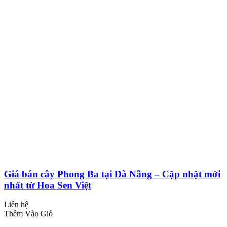
Giá bán cây Phong Ba tại Đà Nẵng – Cập nhật mới
nhất từ Hoa Sen Việt
Liên hệ
Thêm Vào Giỏ