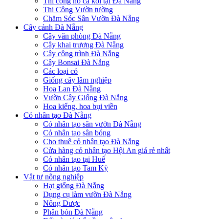
Thi công hồ cá koi tại Đà Nẵng
Thi Công Vườn tường
Chăm Sóc Sân Vườn Đà Nẵng
Cây cảnh Đà Nẵng
Cây văn phòng Đà Nẵng
Cây khai trương Đà Nẵng
Cây công trình Đà Nẵng
Cây Bonsai Đà Nẵng
Các loại cỏ
Giống cây lâm nghiệp
Hoa Lan Đà Nẵng
Vườn Cây Giống Đà Nẵng
Hoa kiểng, hoa bụi viền
Cỏ nhân tạo Đà Nẵng
Cỏ nhân tạo sân vườn Đà Nẵng
Cỏ nhân tạo sân bóng
Cho thuê cỏ nhân tạo Đà Nẵng
Cửa hàng cỏ nhân tạo Hội An giá rẻ nhất
Cỏ nhân tạo tại Huế
Cỏ nhân tạo Tam Kỳ
Vật tư nông nghiệp
Hạt giống Đà Nẵng
Dụng cụ làm vườn Đà Nẵng
Nông Dược
Phân bón Đà Nẵng