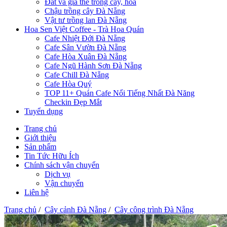
Đất và giá thể trồng cây, hoa
Chậu trồng cây Đà Nẵng
Vật tư trồng lan Đà Nẵng
Hoa Sen Việt Coffee - Trà Hoa Quán
Cafe Nhiệt Đới Đà Nẵng
Cafe Sân Vườn Đà Nẵng
Cafe Hòa Xuân Đà Nẵng
Cafe Ngũ Hành Sơn Đà Nẵng
Cafe Chill Đà Nẵng
Cafe Hòa Quý
TOP 11+ Quán Cafe Nổi Tiếng Nhất Đà Năng
Checkin Đẹp Mắt
Tuyển dụng
Trang chủ
Giới thiệu
Sản phẩm
Tin Tức Hữu Ích
Chính sách vận chuyển
Dịch vụ
Vận chuyển
Liên hệ
Trang chủ
/
Cây cảnh Đà Nẵng
/
Cây công trình Đà Nẵng