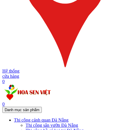
Hệ thống
cửa hàng
0
0
Danh mục sản phẩm
Thi công cảnh quan Đà Nẵng
Thi công sân vườn Đà Nẵng