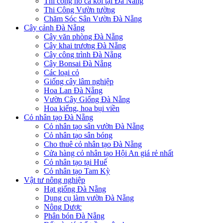
Thi công hồ cá koi tại Đà Nẵng
Thi Công Vườn tường
Chăm Sóc Sân Vườn Đà Nẵng
Cây cảnh Đà Nẵng
Cây văn phòng Đà Nẵng
Cây khai trương Đà Nẵng
Cây công trình Đà Nẵng
Cây Bonsai Đà Nẵng
Các loại cỏ
Giống cây lâm nghiệp
Hoa Lan Đà Nẵng
Vườn Cây Giống Đà Nẵng
Hoa kiểng, hoa bụi viền
Cỏ nhân tạo Đà Nẵng
Cỏ nhân tạo sân vườn Đà Nẵng
Cỏ nhân tạo sân bóng
Cho thuê cỏ nhân tạo Đà Nẵng
Cửa hàng cỏ nhân tạo Hội An giá rẻ nhất
Cỏ nhân tạo tại Huế
Cỏ nhân tạo Tam Kỳ
Vật tư nông nghiệp
Hạt giống Đà Nẵng
Dụng cụ làm vườn Đà Nẵng
Nông Dược
Phân bón Đà Nẵng