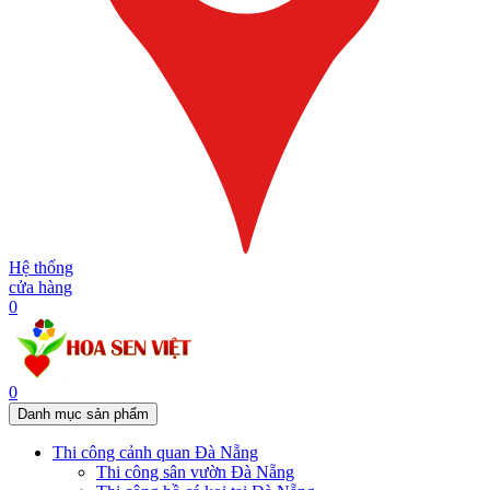
Hệ thống
cửa hàng
0
0
Danh mục sản phẩm
Thi công cảnh quan Đà Nẵng
Thi công sân vườn Đà Nẵng