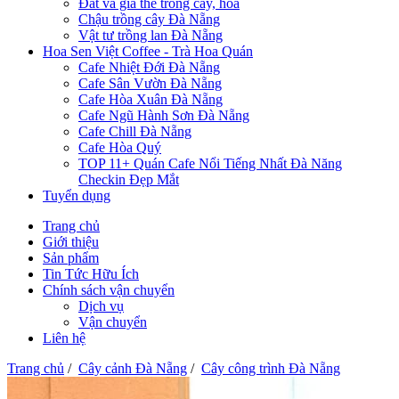
Đất và giá thể trồng cây, hoa
Chậu trồng cây Đà Nẵng
Vật tư trồng lan Đà Nẵng
Hoa Sen Việt Coffee - Trà Hoa Quán
Cafe Nhiệt Đới Đà Nẵng
Cafe Sân Vườn Đà Nẵng
Cafe Hòa Xuân Đà Nẵng
Cafe Ngũ Hành Sơn Đà Nẵng
Cafe Chill Đà Nẵng
Cafe Hòa Quý
TOP 11+ Quán Cafe Nổi Tiếng Nhất Đà Năng
Checkin Đẹp Mắt
Tuyển dụng
Trang chủ
Giới thiệu
Sản phẩm
Tin Tức Hữu Ích
Chính sách vận chuyển
Dịch vụ
Vận chuyển
Liên hệ
Trang chủ
/
Cây cảnh Đà Nẵng
/
Cây công trình Đà Nẵng