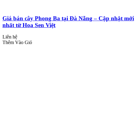
Giá bán cây Phong Ba tại Đà Nẵng – Cập nhật mới
nhất từ Hoa Sen Việt
Liên hệ
Thêm Vào Giỏ