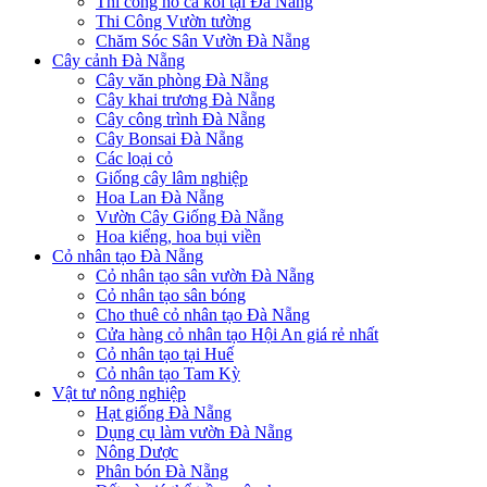
Thi công hồ cá koi tại Đà Nẵng
Thi Công Vườn tường
Chăm Sóc Sân Vườn Đà Nẵng
Cây cảnh Đà Nẵng
Cây văn phòng Đà Nẵng
Cây khai trương Đà Nẵng
Cây công trình Đà Nẵng
Cây Bonsai Đà Nẵng
Các loại cỏ
Giống cây lâm nghiệp
Hoa Lan Đà Nẵng
Vườn Cây Giống Đà Nẵng
Hoa kiểng, hoa bụi viền
Cỏ nhân tạo Đà Nẵng
Cỏ nhân tạo sân vườn Đà Nẵng
Cỏ nhân tạo sân bóng
Cho thuê cỏ nhân tạo Đà Nẵng
Cửa hàng cỏ nhân tạo Hội An giá rẻ nhất
Cỏ nhân tạo tại Huế
Cỏ nhân tạo Tam Kỳ
Vật tư nông nghiệp
Hạt giống Đà Nẵng
Dụng cụ làm vườn Đà Nẵng
Nông Dược
Phân bón Đà Nẵng