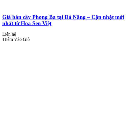
Giá bán cây Phong Ba tại Đà Nẵng – Cập nhật mới
nhất từ Hoa Sen Việt
Liên hệ
Thêm Vào Giỏ