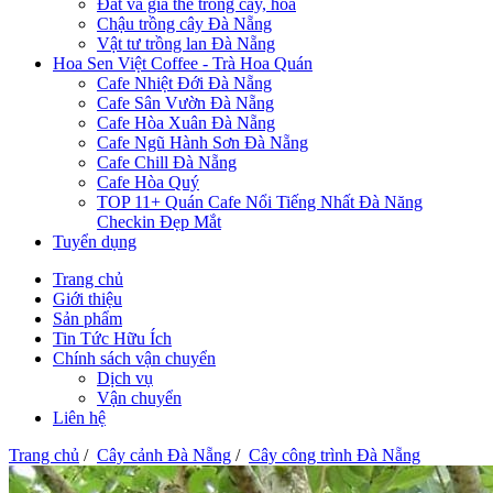
Đất và giá thể trồng cây, hoa
Chậu trồng cây Đà Nẵng
Vật tư trồng lan Đà Nẵng
Hoa Sen Việt Coffee - Trà Hoa Quán
Cafe Nhiệt Đới Đà Nẵng
Cafe Sân Vườn Đà Nẵng
Cafe Hòa Xuân Đà Nẵng
Cafe Ngũ Hành Sơn Đà Nẵng
Cafe Chill Đà Nẵng
Cafe Hòa Quý
TOP 11+ Quán Cafe Nổi Tiếng Nhất Đà Năng
Checkin Đẹp Mắt
Tuyển dụng
Trang chủ
Giới thiệu
Sản phẩm
Tin Tức Hữu Ích
Chính sách vận chuyển
Dịch vụ
Vận chuyển
Liên hệ
Trang chủ
/
Cây cảnh Đà Nẵng
/
Cây công trình Đà Nẵng