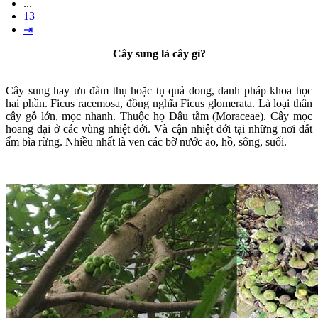
...
13
⇥
Cây sung là cây gì?
Cây sung hay ưu đàm thụ hoặc tụ quả dong, danh pháp khoa học
hai phần. Ficus racemosa, đồng nghĩa Ficus glomerata. Là loại thân
cây gỗ lớn, mọc nhanh. Thuộc họ Dâu tằm (Moraceae). Cây mọc
hoang dại ở các vùng nhiệt đới. Và cận nhiệt đới tại những nơi đất
ẩm bìa rừng. Nhiều nhất là ven các bờ nước ao, hồ, sông, suối.