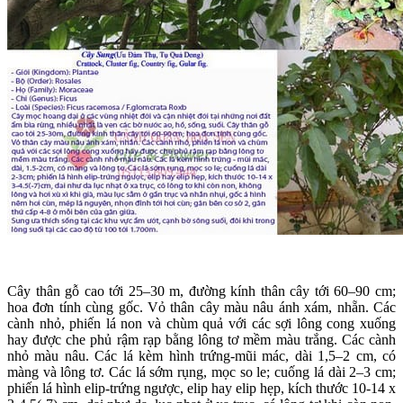
Cây thân gỗ cao tới 25–30 m, đường kính thân cây tới 60–90 cm;
hoa đơn tính cùng gốc. Vỏ thân cây màu nâu ánh xám, nhẵn. Các
cành nhỏ, phiến lá non và chùm quả với các sợi lông cong xuống
hay được che phủ rậm rạp bằng lông tơ mềm màu trắng. Các cành
nhỏ màu nâu. Các lá kèm hình trứng-mũi mác, dài 1,5–2 cm, có
màng và lông tơ. Các lá sớm rụng, mọc so le; cuống lá dài 2–3 cm;
phiến lá hình elip-trứng ngược, elip hay elip hẹp, kích thước 10-14 x