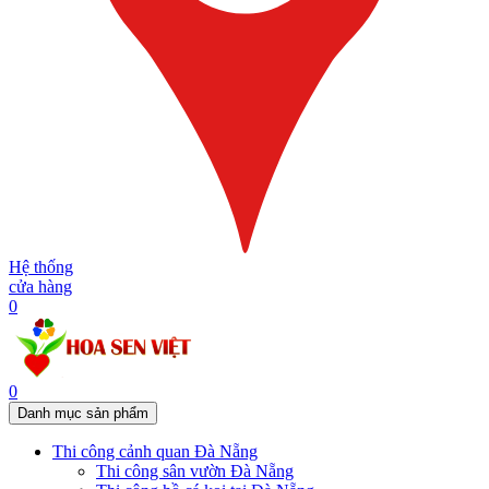
Hệ thống
cửa hàng
0
0
Danh mục sản phẩm
Thi công cảnh quan Đà Nẵng
Thi công sân vườn Đà Nẵng