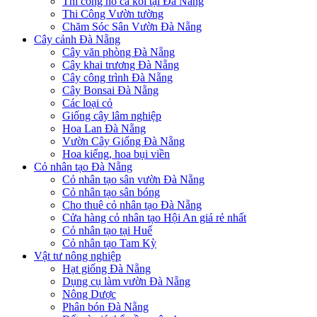
Thi công hồ cá koi tại Đà Nẵng
Thi Công Vườn tường
Chăm Sóc Sân Vườn Đà Nẵng
Cây cảnh Đà Nẵng
Cây văn phòng Đà Nẵng
Cây khai trương Đà Nẵng
Cây công trình Đà Nẵng
Cây Bonsai Đà Nẵng
Các loại cỏ
Giống cây lâm nghiệp
Hoa Lan Đà Nẵng
Vườn Cây Giống Đà Nẵng
Hoa kiểng, hoa bụi viền
Cỏ nhân tạo Đà Nẵng
Cỏ nhân tạo sân vườn Đà Nẵng
Cỏ nhân tạo sân bóng
Cho thuê cỏ nhân tạo Đà Nẵng
Cửa hàng cỏ nhân tạo Hội An giá rẻ nhất
Cỏ nhân tạo tại Huế
Cỏ nhân tạo Tam Kỳ
Vật tư nông nghiệp
Hạt giống Đà Nẵng
Dụng cụ làm vườn Đà Nẵng
Nông Dược
Phân bón Đà Nẵng