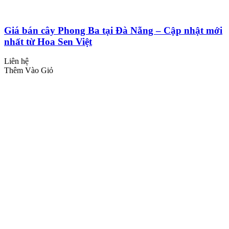
Giá bán cây Phong Ba tại Đà Nẵng – Cập nhật mới
nhất từ Hoa Sen Việt
Liên hệ
Thêm Vào Giỏ