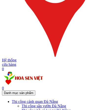
Hệ thống
cửa hàng
0
0
Danh mục sản phẩm
Thi công cảnh quan Đà Nẵng
Thi công sân vườn Đà Nẵng