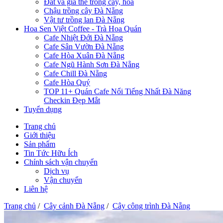
Đất và giá thể trồng cây, hoa
Chậu trồng cây Đà Nẵng
Vật tư trồng lan Đà Nẵng
Hoa Sen Việt Coffee - Trà Hoa Quán
Cafe Nhiệt Đới Đà Nẵng
Cafe Sân Vườn Đà Nẵng
Cafe Hòa Xuân Đà Nẵng
Cafe Ngũ Hành Sơn Đà Nẵng
Cafe Chill Đà Nẵng
Cafe Hòa Quý
TOP 11+ Quán Cafe Nổi Tiếng Nhất Đà Năng
Checkin Đẹp Mắt
Tuyển dụng
Trang chủ
Giới thiệu
Sản phẩm
Tin Tức Hữu Ích
Chính sách vận chuyển
Dịch vụ
Vận chuyển
Liên hệ
Trang chủ
/
Cây cảnh Đà Nẵng
/
Cây công trình Đà Nẵng