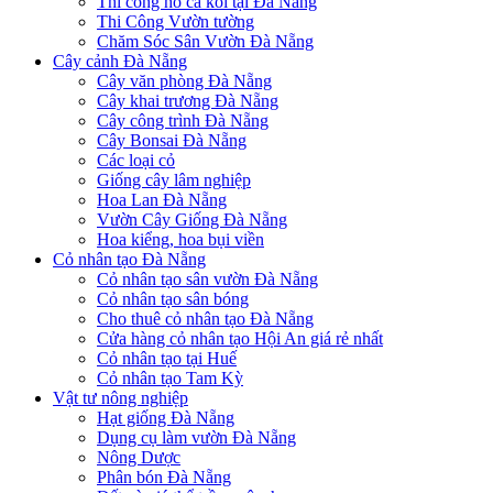
Thi công hồ cá koi tại Đà Nẵng
Thi Công Vườn tường
Chăm Sóc Sân Vườn Đà Nẵng
Cây cảnh Đà Nẵng
Cây văn phòng Đà Nẵng
Cây khai trương Đà Nẵng
Cây công trình Đà Nẵng
Cây Bonsai Đà Nẵng
Các loại cỏ
Giống cây lâm nghiệp
Hoa Lan Đà Nẵng
Vườn Cây Giống Đà Nẵng
Hoa kiểng, hoa bụi viền
Cỏ nhân tạo Đà Nẵng
Cỏ nhân tạo sân vườn Đà Nẵng
Cỏ nhân tạo sân bóng
Cho thuê cỏ nhân tạo Đà Nẵng
Cửa hàng cỏ nhân tạo Hội An giá rẻ nhất
Cỏ nhân tạo tại Huế
Cỏ nhân tạo Tam Kỳ
Vật tư nông nghiệp
Hạt giống Đà Nẵng
Dụng cụ làm vườn Đà Nẵng
Nông Dược
Phân bón Đà Nẵng