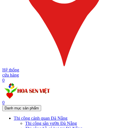
Hệ thống
cửa hàng
0
0
Danh mục sản phẩm
Thi công cảnh quan Đà Nẵng
Thi công sân vườn Đà Nẵng