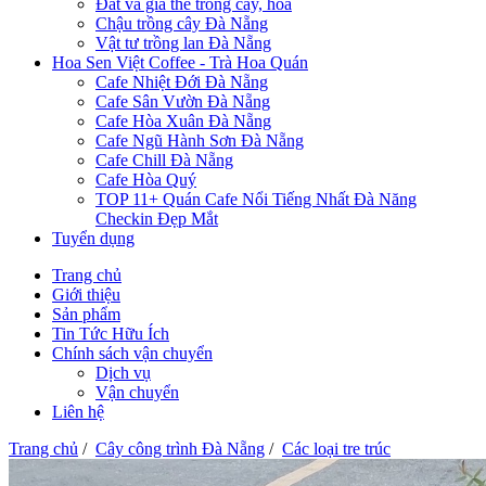
Đất và giá thể trồng cây, hoa
Chậu trồng cây Đà Nẵng
Vật tư trồng lan Đà Nẵng
Hoa Sen Việt Coffee - Trà Hoa Quán
Cafe Nhiệt Đới Đà Nẵng
Cafe Sân Vườn Đà Nẵng
Cafe Hòa Xuân Đà Nẵng
Cafe Ngũ Hành Sơn Đà Nẵng
Cafe Chill Đà Nẵng
Cafe Hòa Quý
TOP 11+ Quán Cafe Nổi Tiếng Nhất Đà Năng
Checkin Đẹp Mắt
Tuyển dụng
Trang chủ
Giới thiệu
Sản phẩm
Tin Tức Hữu Ích
Chính sách vận chuyển
Dịch vụ
Vận chuyển
Liên hệ
Trang chủ
/
Cây công trình Đà Nẵng
/
Các loại tre trúc