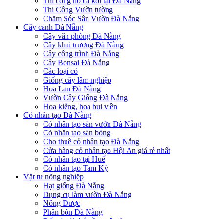
Thi công hồ cá koi tại Đà Nẵng
Thi Công Vườn tường
Chăm Sóc Sân Vườn Đà Nẵng
Cây cảnh Đà Nẵng
Cây văn phòng Đà Nẵng
Cây khai trương Đà Nẵng
Cây công trình Đà Nẵng
Cây Bonsai Đà Nẵng
Các loại cỏ
Giống cây lâm nghiệp
Hoa Lan Đà Nẵng
Vườn Cây Giống Đà Nẵng
Hoa kiểng, hoa bụi viền
Cỏ nhân tạo Đà Nẵng
Cỏ nhân tạo sân vườn Đà Nẵng
Cỏ nhân tạo sân bóng
Cho thuê cỏ nhân tạo Đà Nẵng
Cửa hàng cỏ nhân tạo Hội An giá rẻ nhất
Cỏ nhân tạo tại Huế
Cỏ nhân tạo Tam Kỳ
Vật tư nông nghiệp
Hạt giống Đà Nẵng
Dụng cụ làm vườn Đà Nẵng
Nông Dược
Phân bón Đà Nẵng