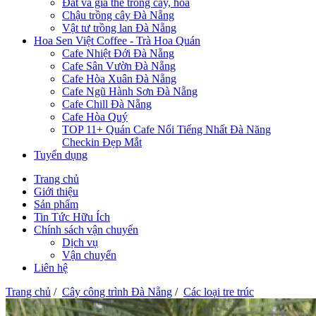
Đất và giá thể trồng cây, hoa
Chậu trồng cây Đà Nẵng
Vật tư trồng lan Đà Nẵng
Hoa Sen Việt Coffee - Trà Hoa Quán
Cafe Nhiệt Đới Đà Nẵng
Cafe Sân Vườn Đà Nẵng
Cafe Hòa Xuân Đà Nẵng
Cafe Ngũ Hành Sơn Đà Nẵng
Cafe Chill Đà Nẵng
Cafe Hòa Quý
TOP 11+ Quán Cafe Nổi Tiếng Nhất Đà Năng
Checkin Đẹp Mắt
Tuyển dụng
Trang chủ
Giới thiệu
Sản phẩm
Tin Tức Hữu Ích
Chính sách vận chuyển
Dịch vụ
Vận chuyển
Liên hệ
Trang chủ
/
Cây công trình Đà Nẵng
/
Các loại tre trúc