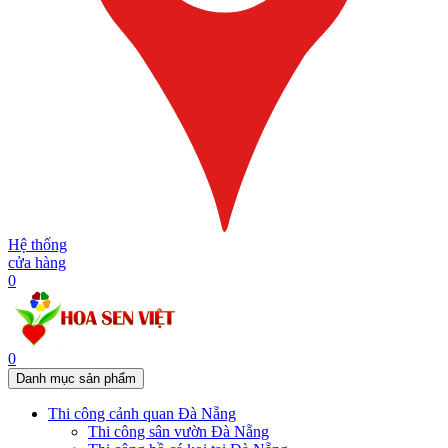
Hệ thống
cửa hàng
0
0
Danh mục sản phẩm
Thi công cảnh quan Đà Nẵng
Thi công sân vườn Đà Nẵng