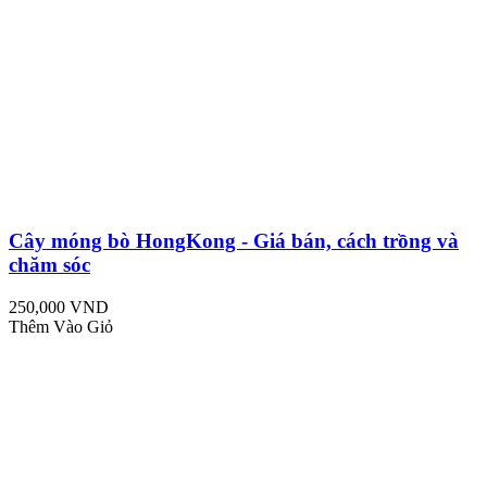
Cây móng bò HongKong - Giá bán, cách trồng và
chăm sóc
250,000 VND
Thêm Vào Giỏ