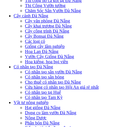
Thi công hồ cá koi tại Đà Nẵng
Thi Công Vườn tường
Chăm Sóc Sân Vườn Đà Nẵng
Cây cảnh Đà Nẵng
Cây văn phòng Đà Nẵng
Cây khai trương Đà Nẵng
Cây công trình Đà Nẵng
Cây Bonsai Đà Nẵng
Các loại cỏ
Giống cây lâm nghiệp
Hoa Lan Đà Nẵng
Vườn Cây Giống Đà Nẵng
Hoa kiểng, hoa bụi viền
Cỏ nhân tạo Đà Nẵng
Cỏ nhân tạo sân vườn Đà Nẵng
Cỏ nhân tạo sân bóng
Cho thuê cỏ nhân tạo Đà Nẵng
Cửa hàng cỏ nhân tạo Hội An giá rẻ nhất
Cỏ nhân tạo tại Huế
Cỏ nhân tạo Tam Kỳ
Vật tư nông nghiệp
Hạt giống Đà Nẵng
Dụng cụ làm vườn Đà Nẵng
Nông Dược
Phân bón Đà Nẵng