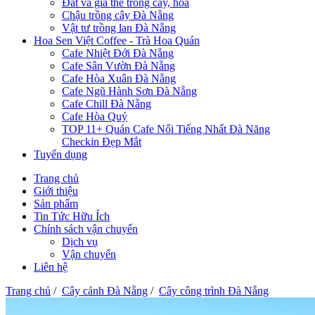
Đất và giá thể trồng cây, hoa
Chậu trồng cây Đà Nẵng
Vật tư trồng lan Đà Nẵng
Hoa Sen Việt Coffee - Trà Hoa Quán
Cafe Nhiệt Đới Đà Nẵng
Cafe Sân Vườn Đà Nẵng
Cafe Hòa Xuân Đà Nẵng
Cafe Ngũ Hành Sơn Đà Nẵng
Cafe Chill Đà Nẵng
Cafe Hòa Quý
TOP 11+ Quán Cafe Nổi Tiếng Nhất Đà Năng
Checkin Đẹp Mắt
Tuyển dụng
Trang chủ
Giới thiệu
Sản phẩm
Tin Tức Hữu Ích
Chính sách vận chuyển
Dịch vụ
Vận chuyển
Liên hệ
Trang chủ
/
Cây cảnh Đà Nẵng
/
Cây công trình Đà Nẵng