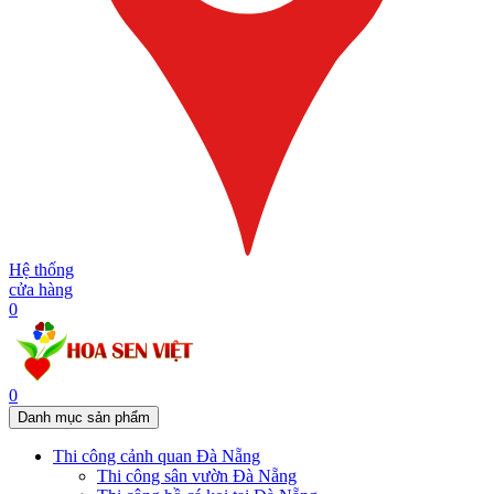
Hệ thống
cửa hàng
0
0
Danh mục sản phẩm
Thi công cảnh quan Đà Nẵng
Thi công sân vườn Đà Nẵng