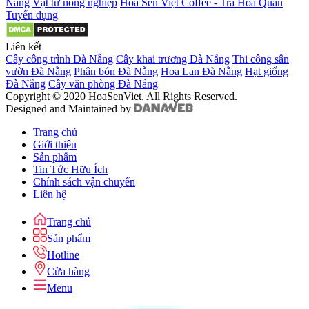
Nẵng
Vật tư nông nghiệp
Hoa Sen Việt Coffee - Trà Hoa Quán
Tuyển dụng
Liên kết
Cây công trình Đà Nẵng
Cây khai trương Đà Nẵng
Thi công sân
vườn Đà Nẵng
Phân bón Đà Nẵng
Hoa Lan Đà Nẵng
Hạt giống
Đà Nẵng
Cây văn phòng Đà Nẵng
Copyright © 2020 HoaSenViet. All Rights Reserved.
Designed and Maintained by
Trang chủ
Giới thiệu
Sản phẩm
Tin Tức Hữu Ích
Chính sách vận chuyển
Liên hệ
Trang chủ
Sản phẩm
Hotline
Cửa hàng
Menu