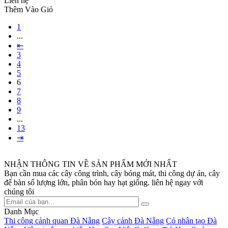
Liên hệ
Thêm Vào Giỏ
1
...
⇤
3
4
5
6
7
8
9
...
13
⇥
NHẬN THÔNG TIN VỀ SẢN PHẨM MỚI NHẤT
Bạn cần mua các cây công trình, cây bóng mát, thi công dự án, cây
để bàn số lượng lớn, phân bón hay hạt giống. liên hệ ngay với
chúng tôi
Danh Mục
Thi công cảnh quan Đà Nẵng
Cây cảnh Đà Nẵng
Cỏ nhân tạo Đà