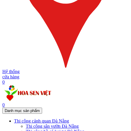
Hệ thống
cửa hàng
0
0
Danh mục sản phẩm
Thi công cảnh quan Đà Nẵng
Thi công sân vườn Đà Nẵng