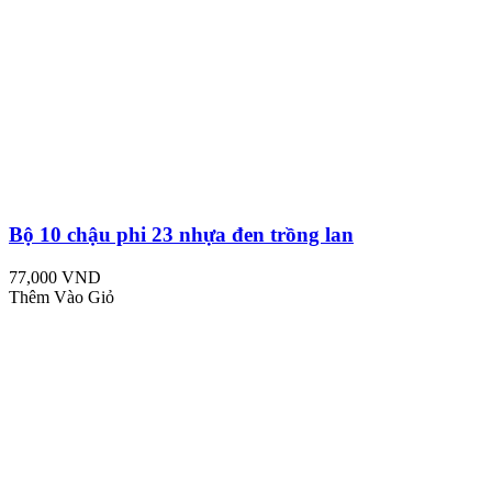
Bộ 10 chậu phi 23 nhựa đen trồng lan
77,000 VND
Thêm Vào Giỏ