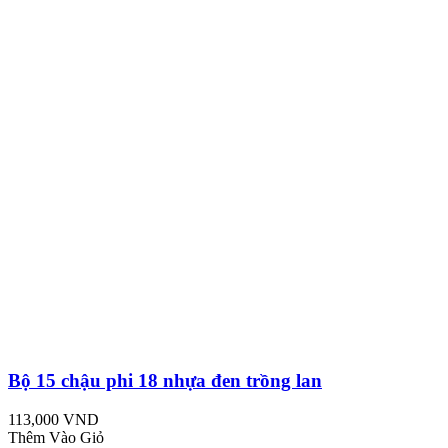
Bộ 15 chậu phi 18 nhựa đen trồng lan
113,000 VND
Thêm Vào Giỏ