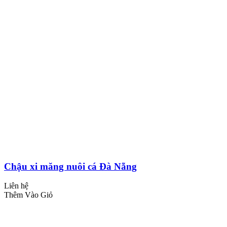
Chậu xi măng nuôi cá Đà Nẵng
Liên hệ
Thêm Vào Giỏ