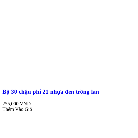
Bộ 30 chậu phi 21 nhựa đen trồng lan
255,000 VND
Thêm Vào Giỏ