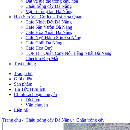
Đất và giá thể trồng cây, hoa
Chậu trồng cây Đà Nẵng
Vật tư trồng lan Đà Nẵng
Hoa Sen Việt Coffee - Trà Hoa Quán
Cafe Nhiệt Đới Đà Nẵng
Cafe Sân Vườn Đà Nẵng
Cafe Hòa Xuân Đà Nẵng
Cafe Ngũ Hành Sơn Đà Nẵng
Cafe Chill Đà Nẵng
Cafe Hòa Quý
TOP 11+ Quán Cafe Nổi Tiếng Nhất Đà Năng
Checkin Đẹp Mắt
Tuyển dụng
Trang chủ
Giới thiệu
Sản phẩm
Tin Tức Hữu Ích
Chính sách vận chuyển
Dịch vụ
Vận chuyển
Liên hệ
Trang chủ
/
Chậu trồng cây Đà Nẵng
/
Chậu trồng cây