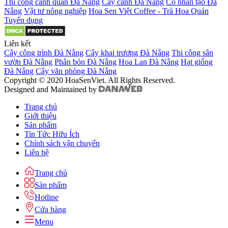
Thi công cảnh quan Đà Nẵng
Cây cảnh Đà Nẵng
Cỏ nhân tạo Đà
Nẵng
Vật tư nông nghiệp
Hoa Sen Việt Coffee - Trà Hoa Quán
Tuyển dụng
Liên kết
Cây công trình Đà Nẵng
Cây khai trương Đà Nẵng
Thi công sân
vườn Đà Nẵng
Phân bón Đà Nẵng
Hoa Lan Đà Nẵng
Hạt giống
Đà Nẵng
Cây văn phòng Đà Nẵng
Copyright © 2020 HoaSenViet. All Rights Reserved.
Designed and Maintained by
Trang chủ
Giới thiệu
Sản phẩm
Tin Tức Hữu Ích
Chính sách vận chuyển
Liên hệ
Trang chủ
Sản phẩm
Hotline
Cửa hàng
Menu