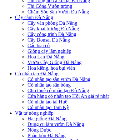
Thi công hồ cá koi tại Đà Nẵng
Thi Công Vườn tường
Chăm Sóc Sân Vườn Đà Nẵng
Cây cảnh Đà Nẵng
Cây văn phòng Đà Nẵng
Cây khai trương Đà Nẵng
Cây công trình Đà Nẵng
Cây Bonsai Đà Nẵng
Các loại cỏ
Giống cây lâm nghiệp
Hoa Lan Đà Nẵng
Vườn Cây Giống Đà Nẵng
Hoa kiểng, hoa bụi viền
Cỏ nhân tạo Đà Nẵng
Cỏ nhân tạo sân vườn Đà Nẵng
Cỏ nhân tạo sân bóng
Cho thuê cỏ nhân tạo Đà Nẵng
Cửa hàng cỏ nhân tạo Hội An giá rẻ nhất
Cỏ nhân tạo tại Huế
Cỏ nhân tạo Tam Kỳ
Vật tư nông nghiệp
Hạt giống Đà Nẵng
Dụng cụ làm vườn Đà Nẵng
Nông Dược
Phân bón Đà Nẵng