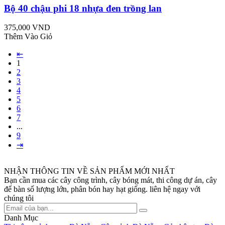
Bộ 40 chậu phi 18 nhựa đen trồng lan
375,000 VND
Thêm Vào Giỏ
⇤
1
2
3
4
5
6
7
...
9
⇥
NHẬN THÔNG TIN VỀ SẢN PHẨM MỚI NHẤT
Bạn cần mua các cây công trình, cây bóng mát, thi công dự án, cây
để bàn số lượng lớn, phân bón hay hạt giống. liên hệ ngay với
chúng tôi
Danh Mục