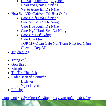
Đất và giá thể trồng cây, hoa
Chậu trồng cây Đà Nẵng
Vật tư trồng lan Đà Nẵng
Hoa Sen Việt Coffee - Trà Hoa Quán
Cafe Nhiệt Đới Đà Nẵng
Cafe Sân Vườn Đà Nẵng
Cafe Hòa Xuân Đà Nẵng
Cafe Ngũ Hành Sơn Đà Nẵng
Cafe Chill Đà Nẵng
Cafe Hòa Quý
TOP 11+ Quán Cafe Nổi Tiếng Nhất Đà Năng
Checkin Đẹp Mắt
Tuyển dụng
Trang chủ
Giới thiệu
Sản phẩm
Tin Tức Hữu Ích
Chính sách vận chuyển
Dịch vụ
Vận chuyển
Liên hệ
Trang chủ
/
Cây cảnh Đà Nẵng
/
Cây văn phòng Đà Nẵng