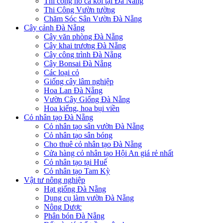
Thi công hồ cá koi tại Đà Nẵng
Thi Công Vườn tường
Chăm Sóc Sân Vườn Đà Nẵng
Cây cảnh Đà Nẵng
Cây văn phòng Đà Nẵng
Cây khai trương Đà Nẵng
Cây công trình Đà Nẵng
Cây Bonsai Đà Nẵng
Các loại cỏ
Giống cây lâm nghiệp
Hoa Lan Đà Nẵng
Vườn Cây Giống Đà Nẵng
Hoa kiểng, hoa bụi viền
Cỏ nhân tạo Đà Nẵng
Cỏ nhân tạo sân vườn Đà Nẵng
Cỏ nhân tạo sân bóng
Cho thuê cỏ nhân tạo Đà Nẵng
Cửa hàng cỏ nhân tạo Hội An giá rẻ nhất
Cỏ nhân tạo tại Huế
Cỏ nhân tạo Tam Kỳ
Vật tư nông nghiệp
Hạt giống Đà Nẵng
Dụng cụ làm vườn Đà Nẵng
Nông Dược
Phân bón Đà Nẵng