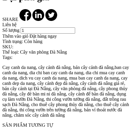
SHARE
Liên hệ
Số lượng
Thêm vào giỏ
Đặt hàng ngay
Tình trạng:
Còn hàng
SKU:
Thể loại:
Cây văn phòng Đà Nẵng
Tags:
Cay canh da nang, cây cảnh đà nẵng, bán cây cảnh đà nẵng,ban cay
canh da nang, dia chi ban cay canh da nang, dia chi mua cay canh
da nang, dich vu cay canh da nang, mua ban cay canh da nang, cay
canh dep da nang, cây cảnh đẹp đà nẵng, cây cảnh đà nẵng giá rẻ,
bán cây cảnh tại Đà Nẵng, cây văn phòng đà nẵng, cây phong thủy
đà nẵng, cây đẻ bàn mi ni đà nẵng, cây cảnh để bàn đà nẵng, dụng
cụ làm vườn Đà Nẵng, thi công vườn tường đà nẵng, đất trồng rau
sạch Đà Nẵng, cho thuê cây phong thủy đà nẵng, cho thuê cây cảnh
đà nẵng, thi công vườn trên tường đà nẵng, bán vỉ thoát nước đà
nẵng, chăm sóc cây cảnh đà nẵng
SẢN PHẨM TƯƠNG TỰ