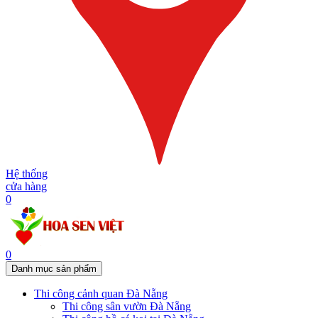
Hệ thống
cửa hàng
0
0
Danh mục sản phẩm
Thi công cảnh quan Đà Nẵng
Thi công sân vườn Đà Nẵng