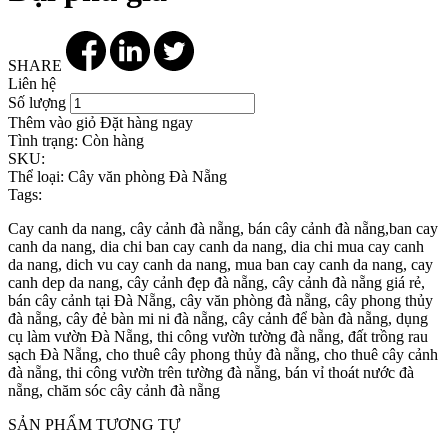
SHARE
Liên hệ
Số lượng
Thêm vào giỏ
Đặt hàng ngay
Tình trạng:
Còn hàng
SKU:
Thể loại:
Cây văn phòng Đà Nẵng
Tags:
Cay canh da nang, cây cảnh đà nẵng, bán cây cảnh đà nẵng,ban cay
canh da nang, dia chi ban cay canh da nang, dia chi mua cay canh
da nang, dich vu cay canh da nang, mua ban cay canh da nang, cay
canh dep da nang, cây cảnh đẹp đà nẵng, cây cảnh đà nẵng giá rẻ,
bán cây cảnh tại Đà Nẵng, cây văn phòng đà nẵng, cây phong thủy
đà nẵng, cây đẻ bàn mi ni đà nẵng, cây cảnh để bàn đà nẵng, dụng
cụ làm vườn Đà Nẵng, thi công vườn tường đà nẵng, đất trồng rau
sạch Đà Nẵng, cho thuê cây phong thủy đà nẵng, cho thuê cây cảnh
đà nẵng, thi công vườn trên tường đà nẵng, bán vỉ thoát nước đà
nẵng, chăm sóc cây cảnh đà nẵng
SẢN PHẨM TƯƠNG TỰ