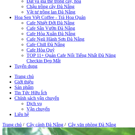
Đất và giá thể trồng cây, hoa
Chậu trồng cây Đà Nẵng
Vật tư trồng lan Đà Nẵng
Hoa Sen Việt Coffee - Trà Hoa Quán
Cafe Nhiệt Đới Đà Nẵng
Cafe Sân Vườn Đà Nẵng
Cafe Hòa Xuân Đà Nẵng
Cafe Ngũ Hành Sơn Đà Nẵng
Cafe Chill Đà Nẵng
Cafe Hòa Quý
TOP 11+ Quán Cafe Nổi Tiếng Nhất Đà Năng
Checkin Đẹp Mắt
Tuyển dụng
Trang chủ
Giới thiệu
Sản phẩm
Tin Tức Hữu Ích
Chính sách vận chuyển
Dịch vụ
Vận chuyển
Liên hệ
Trang chủ
/
Cây cảnh Đà Nẵng
/
Cây văn phòng Đà Nẵng