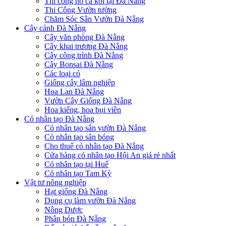
Thi công hồ cá koi tại Đà Nẵng
Thi Công Vườn tường
Chăm Sóc Sân Vườn Đà Nẵng
Cây cảnh Đà Nẵng
Cây văn phòng Đà Nẵng
Cây khai trương Đà Nẵng
Cây công trình Đà Nẵng
Cây Bonsai Đà Nẵng
Các loại cỏ
Giống cây lâm nghiệp
Hoa Lan Đà Nẵng
Vườn Cây Giống Đà Nẵng
Hoa kiểng, hoa bụi viền
Cỏ nhân tạo Đà Nẵng
Cỏ nhân tạo sân vườn Đà Nẵng
Cỏ nhân tạo sân bóng
Cho thuê cỏ nhân tạo Đà Nẵng
Cửa hàng cỏ nhân tạo Hội An giá rẻ nhất
Cỏ nhân tạo tại Huế
Cỏ nhân tạo Tam Kỳ
Vật tư nông nghiệp
Hạt giống Đà Nẵng
Dụng cụ làm vườn Đà Nẵng
Nông Dược
Phân bón Đà Nẵng