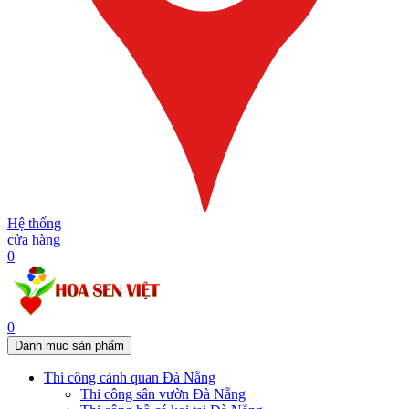
Hệ thống
cửa hàng
0
0
Danh mục sản phẩm
Thi công cảnh quan Đà Nẵng
Thi công sân vườn Đà Nẵng