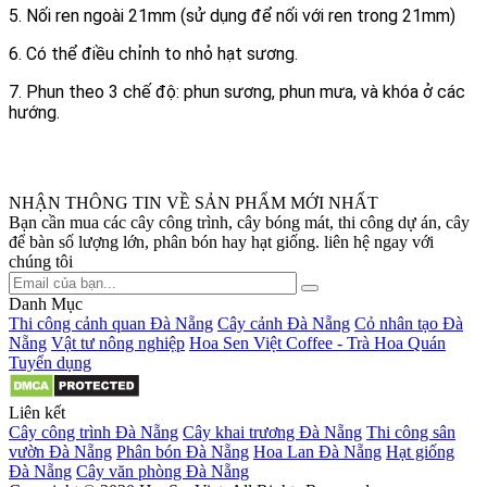
5. Nối ren ngoài 21mm (sử dụng để nối với ren trong 21mm)
6. Có thể điều chỉnh to nhỏ hạt sương.
7. Phun theo 3 chế độ: phun sương, phun mưa, và khóa ở các
hướng.
NHẬN THÔNG TIN VỀ SẢN PHẨM MỚI NHẤT
Bạn cần mua các cây công trình, cây bóng mát, thi công dự án, cây
để bàn số lượng lớn, phân bón hay hạt giống. liên hệ ngay với
chúng tôi
Danh Mục
Thi công cảnh quan Đà Nẵng
Cây cảnh Đà Nẵng
Cỏ nhân tạo Đà
Nẵng
Vật tư nông nghiệp
Hoa Sen Việt Coffee - Trà Hoa Quán
Tuyển dụng
Liên kết
Cây công trình Đà Nẵng
Cây khai trương Đà Nẵng
Thi công sân
vườn Đà Nẵng
Phân bón Đà Nẵng
Hoa Lan Đà Nẵng
Hạt giống
Đà Nẵng
Cây văn phòng Đà Nẵng