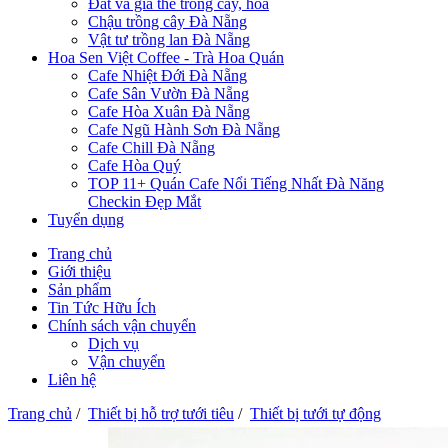
Đất và giá thể trồng cây, hoa
Chậu trồng cây Đà Nẵng
Vật tư trồng lan Đà Nẵng
Hoa Sen Việt Coffee - Trà Hoa Quán
Cafe Nhiệt Đới Đà Nẵng
Cafe Sân Vườn Đà Nẵng
Cafe Hòa Xuân Đà Nẵng
Cafe Ngũ Hành Sơn Đà Nẵng
Cafe Chill Đà Nẵng
Cafe Hòa Quý
TOP 11+ Quán Cafe Nổi Tiếng Nhất Đà Năng
Checkin Đẹp Mắt
Tuyển dụng
Trang chủ
Giới thiệu
Sản phẩm
Tin Tức Hữu Ích
Chính sách vận chuyển
Dịch vụ
Vận chuyển
Liên hệ
Trang chủ
/
Thiết bị hỗ trợ tưới tiêu
/
Thiết bị tưới tự động