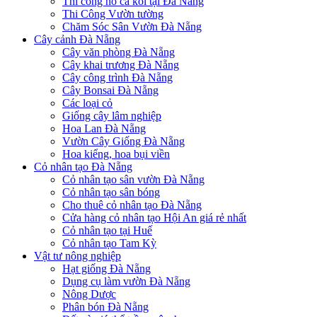
Thi công hồ cá koi tại Đà Nẵng
Thi Công Vườn tường
Chăm Sóc Sân Vườn Đà Nẵng
Cây cảnh Đà Nẵng
Cây văn phòng Đà Nẵng
Cây khai trương Đà Nẵng
Cây công trình Đà Nẵng
Cây Bonsai Đà Nẵng
Các loại cỏ
Giống cây lâm nghiệp
Hoa Lan Đà Nẵng
Vườn Cây Giống Đà Nẵng
Hoa kiểng, hoa bụi viền
Cỏ nhân tạo Đà Nẵng
Cỏ nhân tạo sân vườn Đà Nẵng
Cỏ nhân tạo sân bóng
Cho thuê cỏ nhân tạo Đà Nẵng
Cửa hàng cỏ nhân tạo Hội An giá rẻ nhất
Cỏ nhân tạo tại Huế
Cỏ nhân tạo Tam Kỳ
Vật tư nông nghiệp
Hạt giống Đà Nẵng
Dụng cụ làm vườn Đà Nẵng
Nông Dược
Phân bón Đà Nẵng