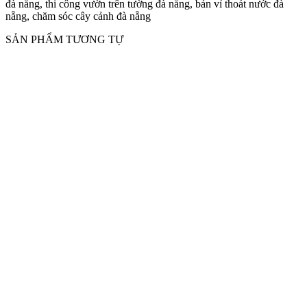
đà nẵng, thi công vườn trên tường đà nẵng, bán vỉ thoát nước đà
nẵng, chăm sóc cây cảnh đà nẵng
SẢN PHẨM TƯƠNG TỰ