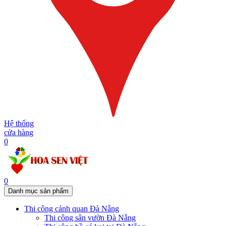
Hệ thống
cửa hàng
0
0
Danh mục sản phẩm
Thi công cảnh quan Đà Nẵng
Thi công sân vườn Đà Nẵng