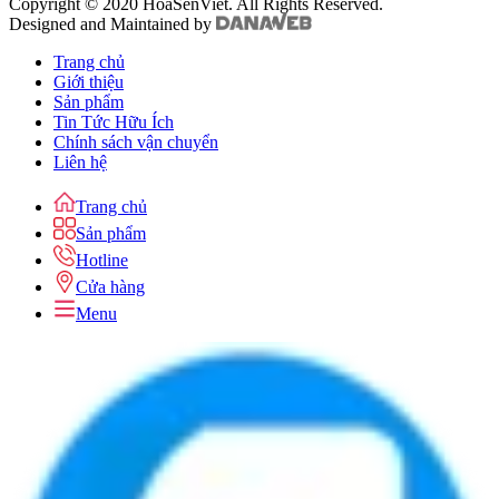
Copyright © 2020 HoaSenViet. All Rights Reserved.
Designed and Maintained by
Trang chủ
Giới thiệu
Sản phẩm
Tin Tức Hữu Ích
Chính sách vận chuyển
Liên hệ
Trang chủ
Sản phẩm
Hotline
Cửa hàng
Menu