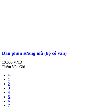
Đầu phun sương mù (bộ có van)
10,000 VND
Thêm Vào Giỏ
⇤
1
2
3
4
5
6
7