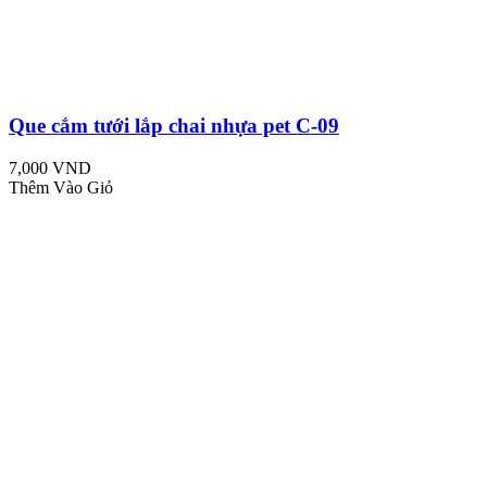
Que cắm tưới lắp chai nhựa pet C-09
7,000 VND
Thêm Vào Giỏ