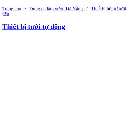
Trang chủ
/
Dụng cụ làm vườn Đà Nẵng
/
Thiết bị hỗ trợ tưới
tiêu
Thiết bị tưới tự động