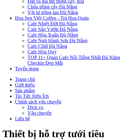
Đất và giá thể trồng cây, hoa
Chậu trồng cây Đà Nẵng
Vật tư trồng lan Đà Nẵng
Hoa Sen Việt Coffee - Trà Hoa Quán
Cafe Nhiệt Đới Đà Nẵng
Cafe Sân Vườn Đà Nẵng
Cafe Hòa Xuân Đà Nẵng
Cafe Ngũ Hành Sơn Đà Nẵng
Cafe Chill Đà Nẵng
Cafe Hòa Quý
TOP 11+ Quán Cafe Nổi Tiếng Nhất Đà Năng
Checkin Đẹp Mắt
Tuyển dụng
Trang chủ
Giới thiệu
Sản phẩm
Tin Tức Hữu Ích
Chính sách vận chuyển
Dịch vụ
Vận chuyển
Liên hệ
Thiết bị hỗ trợ tưới tiêu