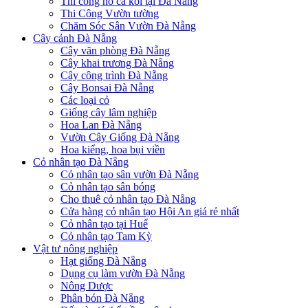
Thi công hồ cá koi tại Đà Nẵng
Thi Công Vườn tường
Chăm Sóc Sân Vườn Đà Nẵng
Cây cảnh Đà Nẵng
Cây văn phòng Đà Nẵng
Cây khai trương Đà Nẵng
Cây công trình Đà Nẵng
Cây Bonsai Đà Nẵng
Các loại cỏ
Giống cây lâm nghiệp
Hoa Lan Đà Nẵng
Vườn Cây Giống Đà Nẵng
Hoa kiểng, hoa bụi viền
Cỏ nhân tạo Đà Nẵng
Cỏ nhân tạo sân vườn Đà Nẵng
Cỏ nhân tạo sân bóng
Cho thuê cỏ nhân tạo Đà Nẵng
Cửa hàng cỏ nhân tạo Hội An giá rẻ nhất
Cỏ nhân tạo tại Huế
Cỏ nhân tạo Tam Kỳ
Vật tư nông nghiệp
Hạt giống Đà Nẵng
Dụng cụ làm vườn Đà Nẵng
Nông Dược
Phân bón Đà Nẵng