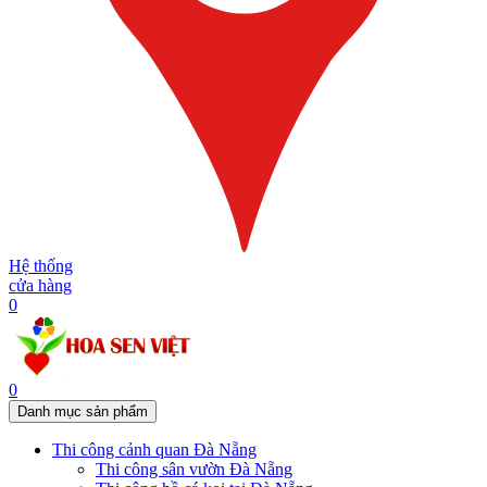
Hệ thống
cửa hàng
0
0
Danh mục sản phẩm
Thi công cảnh quan Đà Nẵng
Thi công sân vườn Đà Nẵng