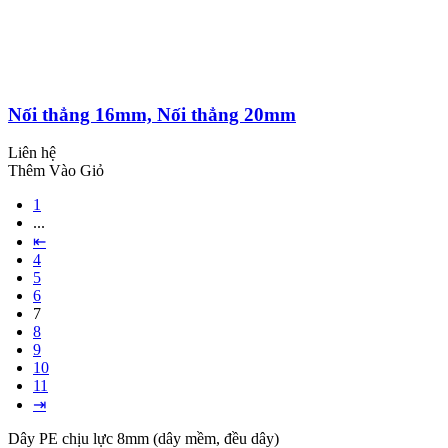
Nối thẳng 16mm, Nối thẳng 20mm
Liên hệ
Thêm Vào Giỏ
1
...
⇤
4
5
6
7
8
9
10
11
⇥
Dây PE chịu lực 8mm (dây mềm, đều dây)