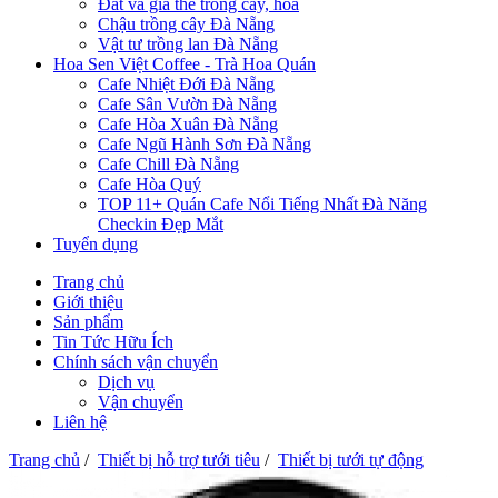
Đất và giá thể trồng cây, hoa
Chậu trồng cây Đà Nẵng
Vật tư trồng lan Đà Nẵng
Hoa Sen Việt Coffee - Trà Hoa Quán
Cafe Nhiệt Đới Đà Nẵng
Cafe Sân Vườn Đà Nẵng
Cafe Hòa Xuân Đà Nẵng
Cafe Ngũ Hành Sơn Đà Nẵng
Cafe Chill Đà Nẵng
Cafe Hòa Quý
TOP 11+ Quán Cafe Nổi Tiếng Nhất Đà Năng
Checkin Đẹp Mắt
Tuyển dụng
Trang chủ
Giới thiệu
Sản phẩm
Tin Tức Hữu Ích
Chính sách vận chuyển
Dịch vụ
Vận chuyển
Liên hệ
Trang chủ
/
Thiết bị hỗ trợ tưới tiêu
/
Thiết bị tưới tự động