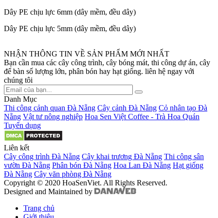
Dây PE chịu lực 6mm (dây mềm, đều dây)
Dây PE chịu lực 5mm (dây mềm, đều dây)
NHẬN THÔNG TIN VỀ SẢN PHẨM MỚI NHẤT
Bạn cần mua các cây công trình, cây bóng mát, thi công dự án, cây
để bàn số lượng lớn, phân bón hay hạt giống. liên hệ ngay với
chúng tôi
Danh Mục
Thi công cảnh quan Đà Nẵng
Cây cảnh Đà Nẵng
Cỏ nhân tạo Đà
Nẵng
Vật tư nông nghiệp
Hoa Sen Việt Coffee - Trà Hoa Quán
Tuyển dụng
Liên kết
Cây công trình Đà Nẵng
Cây khai trương Đà Nẵng
Thi công sân
vườn Đà Nẵng
Phân bón Đà Nẵng
Hoa Lan Đà Nẵng
Hạt giống
Đà Nẵng
Cây văn phòng Đà Nẵng
Copyright © 2020 HoaSenViet. All Rights Reserved.
Designed and Maintained by
Trang chủ
Giới thiệu