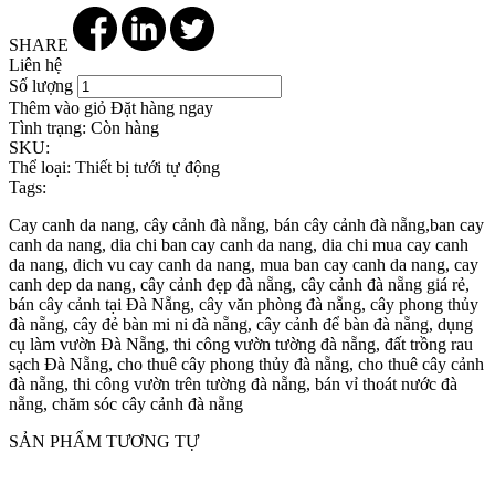
SHARE
Liên hệ
Số lượng
Thêm vào giỏ
Đặt hàng ngay
Tình trạng:
Còn hàng
SKU:
Thể loại:
Thiết bị tưới tự động
Tags:
Cay canh da nang, cây cảnh đà nẵng, bán cây cảnh đà nẵng,ban cay
canh da nang, dia chi ban cay canh da nang, dia chi mua cay canh
da nang, dich vu cay canh da nang, mua ban cay canh da nang, cay
canh dep da nang, cây cảnh đẹp đà nẵng, cây cảnh đà nẵng giá rẻ,
bán cây cảnh tại Đà Nẵng, cây văn phòng đà nẵng, cây phong thủy
đà nẵng, cây đẻ bàn mi ni đà nẵng, cây cảnh để bàn đà nẵng, dụng
cụ làm vườn Đà Nẵng, thi công vườn tường đà nẵng, đất trồng rau
sạch Đà Nẵng, cho thuê cây phong thủy đà nẵng, cho thuê cây cảnh
đà nẵng, thi công vườn trên tường đà nẵng, bán vỉ thoát nước đà
nẵng, chăm sóc cây cảnh đà nẵng
SẢN PHẨM TƯƠNG TỰ