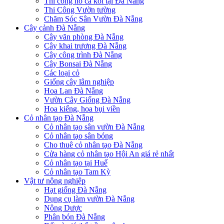
Thi công hồ cá koi tại Đà Nẵng
Thi Công Vườn tường
Chăm Sóc Sân Vườn Đà Nẵng
Cây cảnh Đà Nẵng
Cây văn phòng Đà Nẵng
Cây khai trương Đà Nẵng
Cây công trình Đà Nẵng
Cây Bonsai Đà Nẵng
Các loại cỏ
Giống cây lâm nghiệp
Hoa Lan Đà Nẵng
Vườn Cây Giống Đà Nẵng
Hoa kiểng, hoa bụi viền
Cỏ nhân tạo Đà Nẵng
Cỏ nhân tạo sân vườn Đà Nẵng
Cỏ nhân tạo sân bóng
Cho thuê cỏ nhân tạo Đà Nẵng
Cửa hàng cỏ nhân tạo Hội An giá rẻ nhất
Cỏ nhân tạo tại Huế
Cỏ nhân tạo Tam Kỳ
Vật tư nông nghiệp
Hạt giống Đà Nẵng
Dụng cụ làm vườn Đà Nẵng
Nông Dược
Phân bón Đà Nẵng