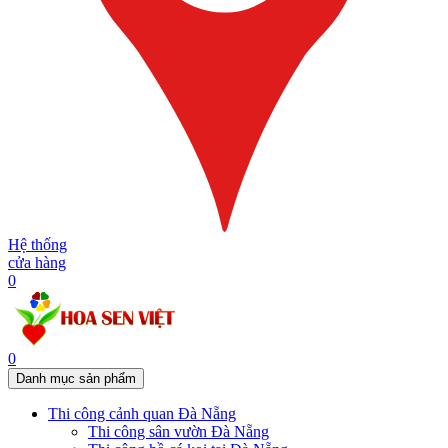
Hệ thống
cửa hàng
0
0
Danh mục sản phẩm
Thi công cảnh quan Đà Nẵng
Thi công sân vườn Đà Nẵng