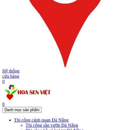
Hệ thống
cửa hàng
0
0
Danh mục sản phẩm
Thi công cảnh quan Đà Nẵng
Thi công sân vườn Đà Nẵng