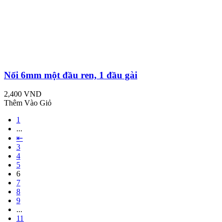
Nối 6mm một đầu ren, 1 đầu gài
2,400 VND
Thêm Vào Giỏ
1
...
⇤
3
4
5
6
7
8
9
...
11