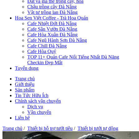
Đất và giá thể trồng cây, hoa
Chậu trồng cây Đà Nẵng
Vật tư trồng lan Đà Nẵng
Hoa Sen Việt Coffee - Trà Hoa Quán
Cafe Nhiệt Đới Đà Nẵng
Cafe Sân Vườn Đà Nẵng
Cafe Hòa Xuân Đà Nẵng
Cafe Ngũ Hành Sơn Đà Nẵng
Cafe Chill Đà Nẵng
Cafe Hòa Quý
TOP 11+ Quán Cafe Nổi Tiếng Nhất Đà Năng
Checkin Đẹp Mắt
Tuyển dụng
Trang chủ
Giới thiệu
Sản phẩm
Tin Tức Hữu Ích
Chính sách vận chuyển
Dịch vụ
Vận chuyển
Liên hệ
Trang chủ
/
Thiết bị hỗ trợ tưới tiêu
/
Thiết bị tưới tự động