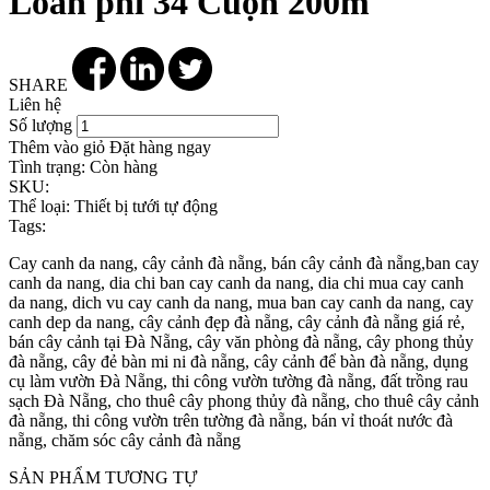
Loan phi 34 Cuộn 200m
SHARE
Liên hệ
Số lượng
Thêm vào giỏ
Đặt hàng ngay
Tình trạng:
Còn hàng
SKU:
Thể loại:
Thiết bị tưới tự động
Tags:
Cay canh da nang, cây cảnh đà nẵng, bán cây cảnh đà nẵng,ban cay
canh da nang, dia chi ban cay canh da nang, dia chi mua cay canh
da nang, dich vu cay canh da nang, mua ban cay canh da nang, cay
canh dep da nang, cây cảnh đẹp đà nẵng, cây cảnh đà nẵng giá rẻ,
bán cây cảnh tại Đà Nẵng, cây văn phòng đà nẵng, cây phong thủy
đà nẵng, cây đẻ bàn mi ni đà nẵng, cây cảnh để bàn đà nẵng, dụng
cụ làm vườn Đà Nẵng, thi công vườn tường đà nẵng, đất trồng rau
sạch Đà Nẵng, cho thuê cây phong thủy đà nẵng, cho thuê cây cảnh
đà nẵng, thi công vườn trên tường đà nẵng, bán vỉ thoát nước đà
nẵng, chăm sóc cây cảnh đà nẵng
SẢN PHẨM TƯƠNG TỰ