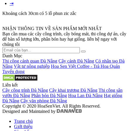
⇥
Khoảng cách 30cm có 5 lỗ phun zic zắc
NHẬN THÔNG TIN VỀ SẢN PHẨM MỚI NHẤT
Bạn cần mua các cây công trình, cây bóng mát, thi công dự án, cây
để bàn số lượng lớn, phân bón hay hạt giống. liên hệ ngay với
chúng tôi
Danh Mục
Thi công cảnh quan Đà Nẵng
Cây cảnh Đà Nẵng
Cỏ nhân tạo Đà
Nẵng
Vật tư nông nghiệp
Hoa Sen Việt Coffee - Trà Hoa Quán
Tuyển dụng
Liên kết
Cây công trình Đà Nẵng
Cây khai trương Đà Nẵng
Thi công sân
vườn Đà Nẵng
Phân bón Đà Nẵng
Hoa Lan Đà Nẵng
Hạt giống
Đà Nẵng
Cây văn phòng Đà Nẵng
Copyright © 2020 HoaSenViet. All Rights Reserved.
Designed and Maintained by
Trang chủ
Giới thiệu