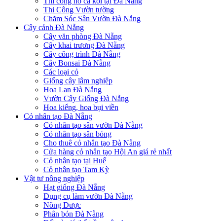
Thi công hồ cá koi tại Đà Nẵng
Thi Công Vườn tường
Chăm Sóc Sân Vườn Đà Nẵng
Cây cảnh Đà Nẵng
Cây văn phòng Đà Nẵng
Cây khai trương Đà Nẵng
Cây công trình Đà Nẵng
Cây Bonsai Đà Nẵng
Các loại cỏ
Giống cây lâm nghiệp
Hoa Lan Đà Nẵng
Vườn Cây Giống Đà Nẵng
Hoa kiểng, hoa bụi viền
Cỏ nhân tạo Đà Nẵng
Cỏ nhân tạo sân vườn Đà Nẵng
Cỏ nhân tạo sân bóng
Cho thuê cỏ nhân tạo Đà Nẵng
Cửa hàng cỏ nhân tạo Hội An giá rẻ nhất
Cỏ nhân tạo tại Huế
Cỏ nhân tạo Tam Kỳ
Vật tư nông nghiệp
Hạt giống Đà Nẵng
Dụng cụ làm vườn Đà Nẵng
Nông Dược
Phân bón Đà Nẵng