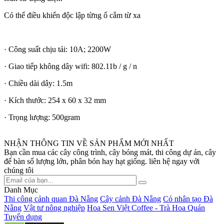
Có thể điều khiển độc lập từng ổ cắm từ xa
· Công suất chịu tải: 10A; 2200W
· Giao tiếp không dây wifi: 802.11b / g / n
· Chiều dài dây: 1.5m
· Kích thước: 254 x 60 x 32 mm
· Trọng lượng: 500gram
NHẬN THÔNG TIN VỀ SẢN PHẨM MỚI NHẤT
Bạn cần mua các cây công trình, cây bóng mát, thi công dự án, cây
để bàn số lượng lớn, phân bón hay hạt giống. liên hệ ngay với
chúng tôi
Danh Mục
Thi công cảnh quan Đà Nẵng
Cây cảnh Đà Nẵng
Cỏ nhân tạo Đà
Nẵng
Vật tư nông nghiệp
Hoa Sen Việt Coffee - Trà Hoa Quán
Tuyển dụng