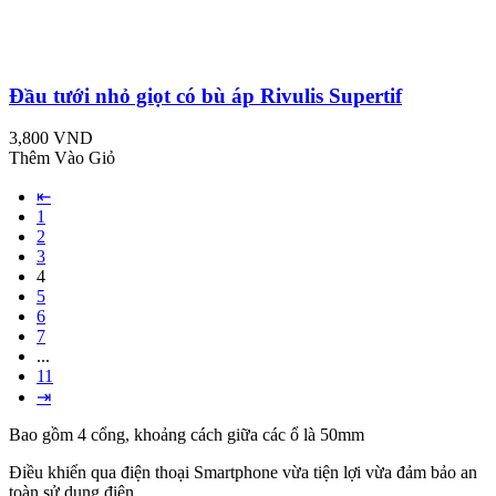
Đầu tưới nhỏ giọt có bù áp Rivulis Supertif
3,800 VND
Thêm Vào Giỏ
⇤
1
2
3
4
5
6
7
...
11
⇥
Bao gồm 4 cổng, khoảng cách giữa các ổ là 50mm
Điều khiển qua điện thoại Smartphone vừa tiện lợi vừa đảm bảo an
toàn sử dụng điện.