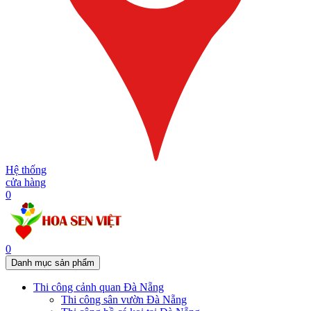
Hệ thống
cửa hàng
0
0
Danh mục sản phẩm
Thi công cảnh quan Đà Nẵng
Thi công sân vườn Đà Nẵng