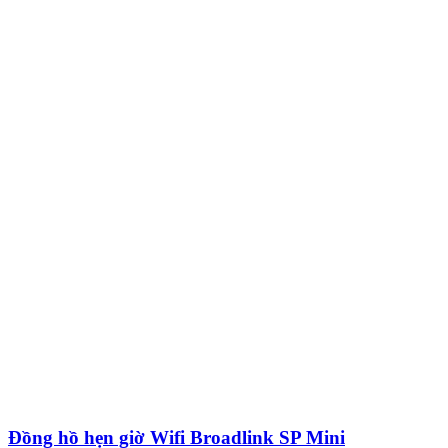
Đồng hồ hẹn giờ Wifi Broadlink SP Mini