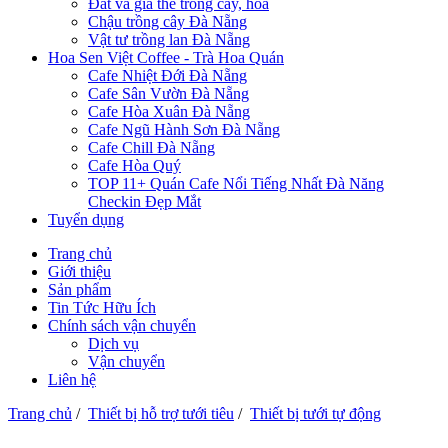
Đất và giá thể trồng cây, hoa
Chậu trồng cây Đà Nẵng
Vật tư trồng lan Đà Nẵng
Hoa Sen Việt Coffee - Trà Hoa Quán
Cafe Nhiệt Đới Đà Nẵng
Cafe Sân Vườn Đà Nẵng
Cafe Hòa Xuân Đà Nẵng
Cafe Ngũ Hành Sơn Đà Nẵng
Cafe Chill Đà Nẵng
Cafe Hòa Quý
TOP 11+ Quán Cafe Nổi Tiếng Nhất Đà Năng
Checkin Đẹp Mắt
Tuyển dụng
Trang chủ
Giới thiệu
Sản phẩm
Tin Tức Hữu Ích
Chính sách vận chuyển
Dịch vụ
Vận chuyển
Liên hệ
Trang chủ
/
Thiết bị hỗ trợ tưới tiêu
/
Thiết bị tưới tự động