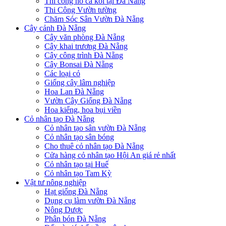
Thi công hồ cá koi tại Đà Nẵng
Thi Công Vườn tường
Chăm Sóc Sân Vườn Đà Nẵng
Cây cảnh Đà Nẵng
Cây văn phòng Đà Nẵng
Cây khai trương Đà Nẵng
Cây công trình Đà Nẵng
Cây Bonsai Đà Nẵng
Các loại cỏ
Giống cây lâm nghiệp
Hoa Lan Đà Nẵng
Vườn Cây Giống Đà Nẵng
Hoa kiểng, hoa bụi viền
Cỏ nhân tạo Đà Nẵng
Cỏ nhân tạo sân vườn Đà Nẵng
Cỏ nhân tạo sân bóng
Cho thuê cỏ nhân tạo Đà Nẵng
Cửa hàng cỏ nhân tạo Hội An giá rẻ nhất
Cỏ nhân tạo tại Huế
Cỏ nhân tạo Tam Kỳ
Vật tư nông nghiệp
Hạt giống Đà Nẵng
Dụng cụ làm vườn Đà Nẵng
Nông Dược
Phân bón Đà Nẵng