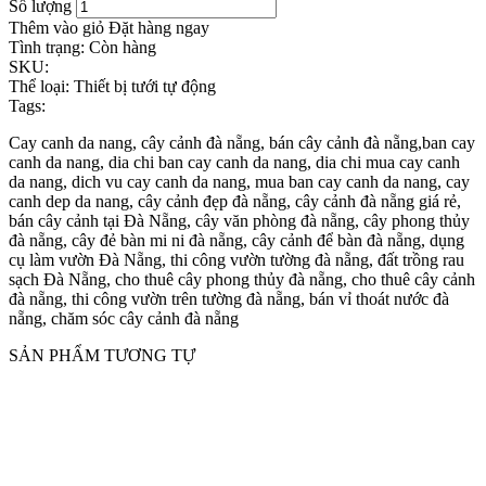
Số lượng
Thêm vào giỏ
Đặt hàng ngay
Tình trạng:
Còn hàng
SKU:
Thể loại:
Thiết bị tưới tự động
Tags:
Cay canh da nang, cây cảnh đà nẵng, bán cây cảnh đà nẵng,ban cay
canh da nang, dia chi ban cay canh da nang, dia chi mua cay canh
da nang, dich vu cay canh da nang, mua ban cay canh da nang, cay
canh dep da nang, cây cảnh đẹp đà nẵng, cây cảnh đà nẵng giá rẻ,
bán cây cảnh tại Đà Nẵng, cây văn phòng đà nẵng, cây phong thủy
đà nẵng, cây đẻ bàn mi ni đà nẵng, cây cảnh để bàn đà nẵng, dụng
cụ làm vườn Đà Nẵng, thi công vườn tường đà nẵng, đất trồng rau
sạch Đà Nẵng, cho thuê cây phong thủy đà nẵng, cho thuê cây cảnh
đà nẵng, thi công vườn trên tường đà nẵng, bán vỉ thoát nước đà
nẵng, chăm sóc cây cảnh đà nẵng
SẢN PHẨM TƯƠNG TỰ