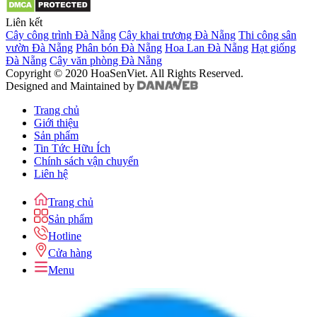
Liên kết
Cây công trình Đà Nẵng
Cây khai trương Đà Nẵng
Thi công sân
vườn Đà Nẵng
Phân bón Đà Nẵng
Hoa Lan Đà Nẵng
Hạt giống
Đà Nẵng
Cây văn phòng Đà Nẵng
Copyright © 2020 HoaSenViet. All Rights Reserved.
Designed and Maintained by
Trang chủ
Giới thiệu
Sản phẩm
Tin Tức Hữu Ích
Chính sách vận chuyển
Liên hệ
Trang chủ
Sản phẩm
Hotline
Cửa hàng
Menu