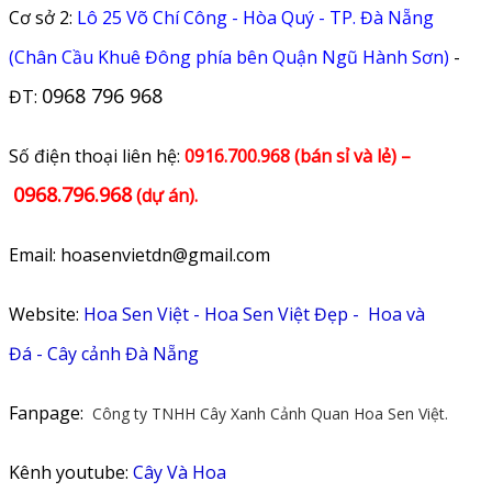
Cơ sở 2:
Lô 25 Võ Chí Công - Hòa Quý - TP. Đà Nẵng
(Chân Cầu Khuê Đông phía bên Quận Ngũ Hành Sơn)
-
0968 796 968
ĐT:
​Số điện thoại liên hệ:
0916.700.968 (bán sỉ và lẻ) –
0968.796.968
(
dự án).
Email: hoasenvietdn@gmail.com
Website:
Hoa Sen Việt
-
Hoa Sen Việt Đẹp
-
Hoa và
Đá
-
Cây cảnh Đà Nẵng
Fanpage:
Công ty TNHH Cây Xanh Cảnh Quan Hoa Sen Việt.
Kênh youtube:
Cây Và Hoa