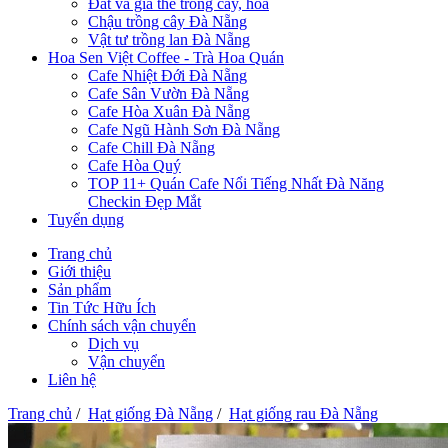
Đất và giá thể trồng cây, hoa
Chậu trồng cây Đà Nẵng
Vật tư trồng lan Đà Nẵng
Hoa Sen Việt Coffee - Trà Hoa Quán
Cafe Nhiệt Đới Đà Nẵng
Cafe Sân Vườn Đà Nẵng
Cafe Hòa Xuân Đà Nẵng
Cafe Ngũ Hành Sơn Đà Nẵng
Cafe Chill Đà Nẵng
Cafe Hòa Quý
TOP 11+ Quán Cafe Nổi Tiếng Nhất Đà Năng
Checkin Đẹp Mắt
Tuyển dụng
Trang chủ
Giới thiệu
Sản phẩm
Tin Tức Hữu Ích
Chính sách vận chuyển
Dịch vụ
Vận chuyển
Liên hệ
Trang chủ
/
Hạt giống Đà Nẵng
/
Hạt giống rau Đà Nẵng