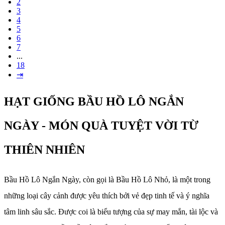
2
3
4
5
6
7
...
18
⇥
HẠT GIỐNG BẦU HỒ LÔ NGẮN
NGÀY - MÓN QUÀ TUYỆT VỜI TỪ
THIÊN NHIÊN
Bầu Hồ Lô Ngắn Ngày, còn gọi là Bầu Hồ Lô Nhỏ, là một trong
những loại cây cảnh được yêu thích bởi vẻ đẹp tinh tế và ý nghĩa
tâm linh sâu sắc. Được coi là biểu tượng của sự may mắn, tài lộc và