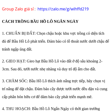
Group Zalo giá sỉ
:
https://zalo.me/g/wlhffd219
CÁCH TRỒNG BẦU HỒ LÔ NGẮN NGÀY
1. CHUẨN BỊ ĐẤT: Chọn chậu hoặc khu vực trồng có diện tích
đủ để Bầu Hồ Lô phát triển. Đảm bảo có lỗ thoát nước dưới chậu để
tránh ngập úng đất.
2. GIEO HẠT: Gieo hạt Bầu Hồ Lô vào đất ở độ sâu khoảng 2-
3cm. Sau đó, tưới nước nhẹ nhàng và duy trì độ ẩm cho đất.
3. CHĂM SÓC: Bầu Hồ Lô thích ánh nắng trực tiếp, hãy chọn vị
trí nắng để đặt chậu. Đảm bảo cây được tưới nước đều đặn và cung
cấp phân bón hữu cơ để đảm bảo cây phát triển mạnh mẽ.
4. THU HOẠCH: Bầu Hồ Lô Ngắn Ngày có thời gian trưởng