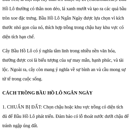
Hồ Lô thường có thân non dẻo, lá xanh mướt và tạo ra các quả bầu
tròn xoe đặc trưng. Bầu Hồ Lô Ngắn Ngày được lựa chọn vì kích
thước nhỏ gọn của nó, thích hợp trồng trong chậu hay khu vực có
diện tích hạn chế.
Cây Bầu Hồ Lô có ý nghĩa tâm linh trong nhiều nền văn hóa,
thường được coi là biểu tượng của sự may mắn, hạnh phúc, và tài
lộc. Ngoài ra, cây còn mang ý nghĩa về sự bình an và cầu mong sự
tử tế trong cuộc sống.
CÁCH TRỒNG BẦU HỒ LÔ NGẮN NGÀY
1. CHUẨN BỊ ĐẤT: Chọn chậu hoặc khu vực trồng có diện tích
đủ để Bầu Hồ Lô phát triển. Đảm bảo có lỗ thoát nước dưới chậu để
tránh ngập úng đất.