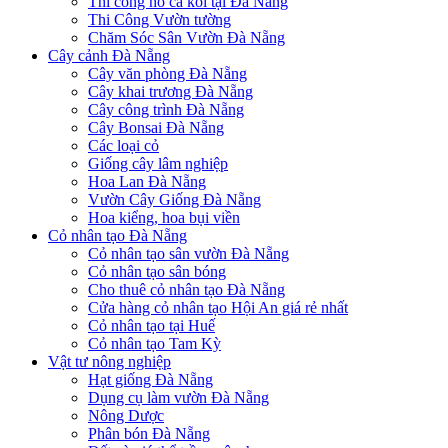
Thi công hồ cá koi tại Đà Nẵng
Thi Công Vườn tường
Chăm Sóc Sân Vườn Đà Nẵng
Cây cảnh Đà Nẵng
Cây văn phòng Đà Nẵng
Cây khai trương Đà Nẵng
Cây công trình Đà Nẵng
Cây Bonsai Đà Nẵng
Các loại cỏ
Giống cây lâm nghiệp
Hoa Lan Đà Nẵng
Vườn Cây Giống Đà Nẵng
Hoa kiểng, hoa bụi viền
Cỏ nhân tạo Đà Nẵng
Cỏ nhân tạo sân vườn Đà Nẵng
Cỏ nhân tạo sân bóng
Cho thuê cỏ nhân tạo Đà Nẵng
Cửa hàng cỏ nhân tạo Hội An giá rẻ nhất
Cỏ nhân tạo tại Huế
Cỏ nhân tạo Tam Kỳ
Vật tư nông nghiệp
Hạt giống Đà Nẵng
Dụng cụ làm vườn Đà Nẵng
Nông Dược
Phân bón Đà Nẵng