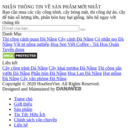
NHẬN THÔNG TIN VỀ SẢN PHẨM MỚI NHẤT
Bạn cần mua các cây công trình, cây bóng mát, thi công dự án, cây
để bàn số lượng lớn, phân bón hay hạt giống. liên hệ ngay với
chúng tôi
Danh Mục
Thi công cảnh quan Đà Nẵng
Cây cảnh Đà Nẵng
Cỏ nhân tạo Đà
Nẵng
Vật tư nông nghiệp
Hoa Sen Việt Coffee - Trà Hoa Quán
Tuyển dụng
Liên kết
Cây công trình Đà Nẵng
Cây khai trương Đà Nẵng
Thi công sân
vườn Đà Nẵng
Phân bón Đà Nẵng
Hoa Lan Đà Nẵng
Hạt giống
Đà Nẵng
Cây văn phòng Đà Nẵng
Copyright © 2020 HoaSenViet. All Rights Reserved.
Designed and Maintained by
Trang chủ
Giới thiệu
Sản phẩm
Tin Tức Hữu Ích
Chính sách vận chuyển
Liên hệ