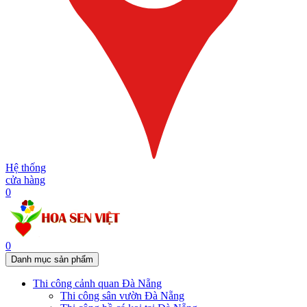
Hệ thống
cửa hàng
0
0
Danh mục sản phẩm
Thi công cảnh quan Đà Nẵng
Thi công sân vườn Đà Nẵng