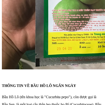
THÔNG TIN VỀ BẦU HỒ LÔ NGẮN NGÀY
Bầu Hồ Lô (tên khoa học là "Cucurbita pepo"), còn được gọi là
Bầu Sen, là một loại cây thân leo thuộc họ Bí (Cucurbitaceae). Bầu