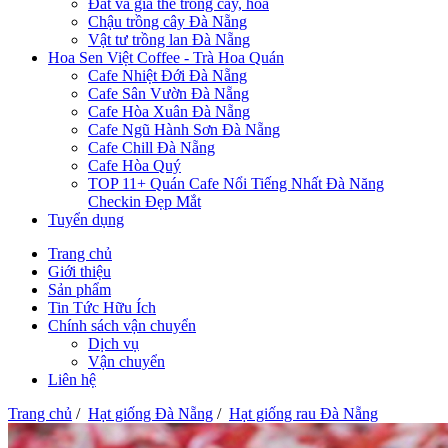
Đất và giá thể trồng cây, hoa
Chậu trồng cây Đà Nẵng
Vật tư trồng lan Đà Nẵng
Hoa Sen Việt Coffee - Trà Hoa Quán
Cafe Nhiệt Đới Đà Nẵng
Cafe Sân Vườn Đà Nẵng
Cafe Hòa Xuân Đà Nẵng
Cafe Ngũ Hành Sơn Đà Nẵng
Cafe Chill Đà Nẵng
Cafe Hòa Quý
TOP 11+ Quán Cafe Nổi Tiếng Nhất Đà Năng
Checkin Đẹp Mắt
Tuyển dụng
Trang chủ
Giới thiệu
Sản phẩm
Tin Tức Hữu Ích
Chính sách vận chuyển
Dịch vụ
Vận chuyển
Liên hệ
Trang chủ
/
Hạt giống Đà Nẵng
/
Hạt giống rau Đà Nẵng