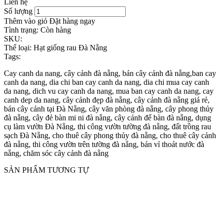
Liên hệ
Số lượng
Thêm vào giỏ
Đặt hàng ngay
Tình trạng:
Còn hàng
SKU:
Thể loại:
Hạt giống rau Đà Nẵng
Tags:
Cay canh da nang, cây cảnh đà nẵng, bán cây cảnh đà nẵng,ban cay
canh da nang, dia chi ban cay canh da nang, dia chi mua cay canh
da nang, dich vu cay canh da nang, mua ban cay canh da nang, cay
canh dep da nang, cây cảnh đẹp đà nẵng, cây cảnh đà nẵng giá rẻ,
bán cây cảnh tại Đà Nẵng, cây văn phòng đà nẵng, cây phong thủy
đà nẵng, cây đẻ bàn mi ni đà nẵng, cây cảnh để bàn đà nẵng, dụng
cụ làm vườn Đà Nẵng, thi công vườn tường đà nẵng, đất trồng rau
sạch Đà Nẵng, cho thuê cây phong thủy đà nẵng, cho thuê cây cảnh
đà nẵng, thi công vườn trên tường đà nẵng, bán vỉ thoát nước đà
nẵng, chăm sóc cây cảnh đà nẵng
SẢN PHẨM TƯƠNG TỰ