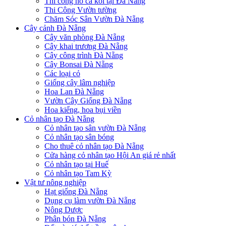
Thi công hồ cá koi tại Đà Nẵng
Thi Công Vườn tường
Chăm Sóc Sân Vườn Đà Nẵng
Cây cảnh Đà Nẵng
Cây văn phòng Đà Nẵng
Cây khai trương Đà Nẵng
Cây công trình Đà Nẵng
Cây Bonsai Đà Nẵng
Các loại cỏ
Giống cây lâm nghiệp
Hoa Lan Đà Nẵng
Vườn Cây Giống Đà Nẵng
Hoa kiểng, hoa bụi viền
Cỏ nhân tạo Đà Nẵng
Cỏ nhân tạo sân vườn Đà Nẵng
Cỏ nhân tạo sân bóng
Cho thuê cỏ nhân tạo Đà Nẵng
Cửa hàng cỏ nhân tạo Hội An giá rẻ nhất
Cỏ nhân tạo tại Huế
Cỏ nhân tạo Tam Kỳ
Vật tư nông nghiệp
Hạt giống Đà Nẵng
Dụng cụ làm vườn Đà Nẵng
Nông Dược
Phân bón Đà Nẵng