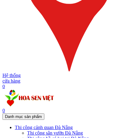
Hệ thống
cửa hàng
0
0
Danh mục sản phẩm
Thi công cảnh quan Đà Nẵng
Thi công sân vườn Đà Nẵng