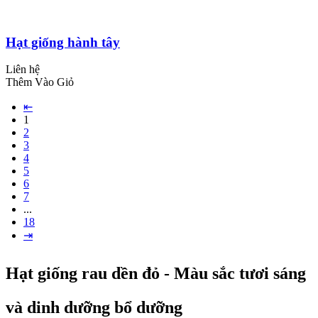
Hạt giống hành tây
Liên hệ
Thêm Vào Giỏ
⇤
1
2
3
4
5
6
7
...
18
⇥
Hạt giống rau dền đỏ - Màu sắc tươi sáng
và dinh dưỡng bổ dưỡng