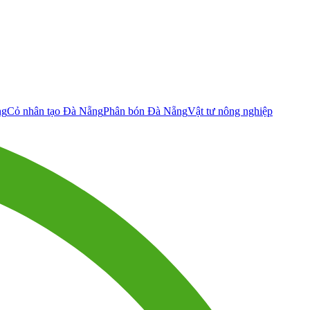
ng
Cỏ nhân tạo Đà Nẵng
Phân bón Đà Nẵng
Vật tư nông nghiệp