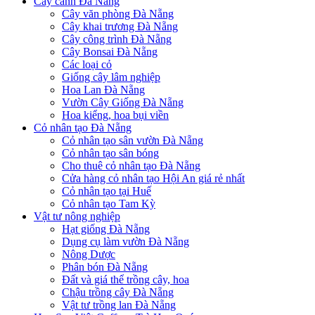
Cây cảnh Đà Nẵng
Cây văn phòng Đà Nẵng
Cây khai trương Đà Nẵng
Cây công trình Đà Nẵng
Cây Bonsai Đà Nẵng
Các loại cỏ
Giống cây lâm nghiệp
Hoa Lan Đà Nẵng
Vườn Cây Giống Đà Nẵng
Hoa kiểng, hoa bụi viền
Cỏ nhân tạo Đà Nẵng
Cỏ nhân tạo sân vườn Đà Nẵng
Cỏ nhân tạo sân bóng
Cho thuê cỏ nhân tạo Đà Nẵng
Cửa hàng cỏ nhân tạo Hội An giá rẻ nhất
Cỏ nhân tạo tại Huế
Cỏ nhân tạo Tam Kỳ
Vật tư nông nghiệp
Hạt giống Đà Nẵng
Dụng cụ làm vườn Đà Nẵng
Nông Dược
Phân bón Đà Nẵng
Đất và giá thể trồng cây, hoa
Chậu trồng cây Đà Nẵng
Vật tư trồng lan Đà Nẵng