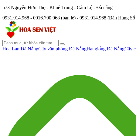
573 Nguyễn Hữu Thọ - Khuê Trung - Cẩm Lệ - Đà nẵng
0931.914.968 - 0916.700.968 (bán lẻ) - 0931.914.968 (Bán Hàng S
Hoa Lan Đà Nẵng
Cây văn phòng Đà Nẵng
Hạt giống Đà Nẵng
Cây c