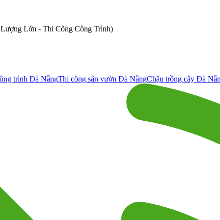
ố Lượng Lớn - Thi Công Công Trình)
ông trình Đà Nẵng
Thi công sân vườn Đà Nẵng
Chậu trồng cây Đà Nẵ