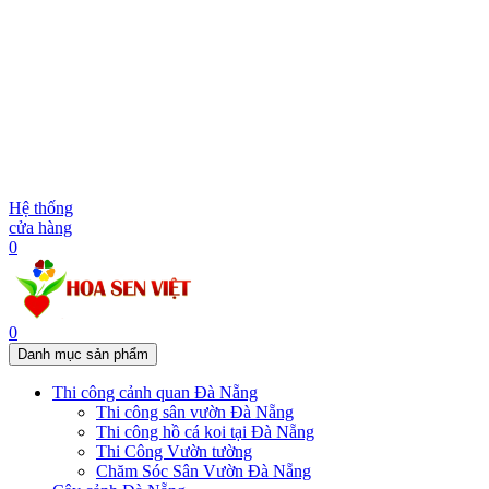
Hệ thống
cửa hàng
0
0
Danh mục sản phẩm
Thi công cảnh quan Đà Nẵng
Thi công sân vườn Đà Nẵng
Thi công hồ cá koi tại Đà Nẵng
Thi Công Vườn tường
Chăm Sóc Sân Vườn Đà Nẵng