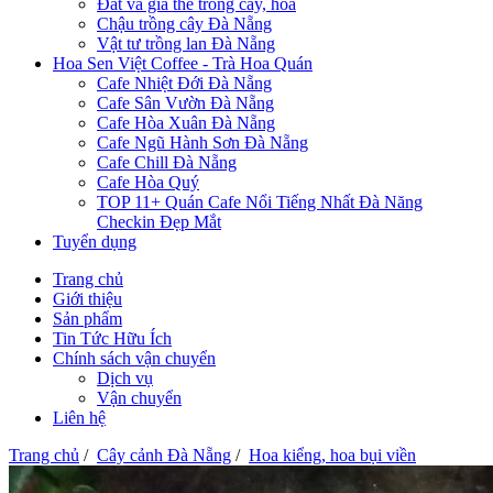
Đất và giá thể trồng cây, hoa
Chậu trồng cây Đà Nẵng
Vật tư trồng lan Đà Nẵng
Hoa Sen Việt Coffee - Trà Hoa Quán
Cafe Nhiệt Đới Đà Nẵng
Cafe Sân Vườn Đà Nẵng
Cafe Hòa Xuân Đà Nẵng
Cafe Ngũ Hành Sơn Đà Nẵng
Cafe Chill Đà Nẵng
Cafe Hòa Quý
TOP 11+ Quán Cafe Nổi Tiếng Nhất Đà Năng
Checkin Đẹp Mắt
Tuyển dụng
Trang chủ
Giới thiệu
Sản phẩm
Tin Tức Hữu Ích
Chính sách vận chuyển
Dịch vụ
Vận chuyển
Liên hệ
Trang chủ
/
Cây cảnh Đà Nẵng
/
Hoa kiểng, hoa bụi viền