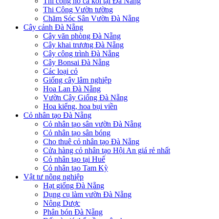
Thi công hồ cá koi tại Đà Nẵng
Thi Công Vườn tường
Chăm Sóc Sân Vườn Đà Nẵng
Cây cảnh Đà Nẵng
Cây văn phòng Đà Nẵng
Cây khai trương Đà Nẵng
Cây công trình Đà Nẵng
Cây Bonsai Đà Nẵng
Các loại cỏ
Giống cây lâm nghiệp
Hoa Lan Đà Nẵng
Vườn Cây Giống Đà Nẵng
Hoa kiểng, hoa bụi viền
Cỏ nhân tạo Đà Nẵng
Cỏ nhân tạo sân vườn Đà Nẵng
Cỏ nhân tạo sân bóng
Cho thuê cỏ nhân tạo Đà Nẵng
Cửa hàng cỏ nhân tạo Hội An giá rẻ nhất
Cỏ nhân tạo tại Huế
Cỏ nhân tạo Tam Kỳ
Vật tư nông nghiệp
Hạt giống Đà Nẵng
Dụng cụ làm vườn Đà Nẵng
Nông Dược
Phân bón Đà Nẵng