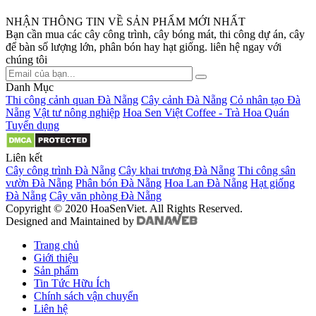
NHẬN THÔNG TIN VỀ SẢN PHẨM MỚI NHẤT
Bạn cần mua các cây công trình, cây bóng mát, thi công dự án, cây
để bàn số lượng lớn, phân bón hay hạt giống. liên hệ ngay với
chúng tôi
Danh Mục
Thi công cảnh quan Đà Nẵng
Cây cảnh Đà Nẵng
Cỏ nhân tạo Đà
Nẵng
Vật tư nông nghiệp
Hoa Sen Việt Coffee - Trà Hoa Quán
Tuyển dụng
Liên kết
Cây công trình Đà Nẵng
Cây khai trương Đà Nẵng
Thi công sân
vườn Đà Nẵng
Phân bón Đà Nẵng
Hoa Lan Đà Nẵng
Hạt giống
Đà Nẵng
Cây văn phòng Đà Nẵng
Copyright © 2020 HoaSenViet. All Rights Reserved.
Designed and Maintained by
Trang chủ
Giới thiệu
Sản phẩm
Tin Tức Hữu Ích
Chính sách vận chuyển
Liên hệ