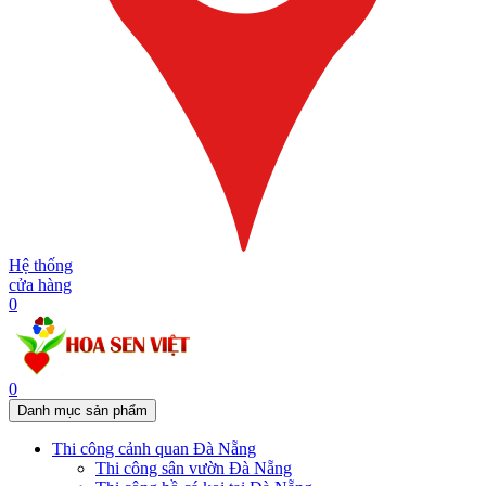
Hệ thống
cửa hàng
0
0
Danh mục sản phẩm
Thi công cảnh quan Đà Nẵng
Thi công sân vườn Đà Nẵng