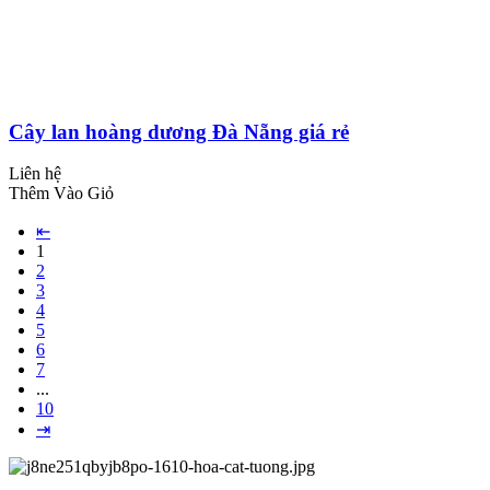
Cây lan hoàng dương Đà Nẵng giá rẻ
Liên hệ
Thêm Vào Giỏ
⇤
1
2
3
4
5
6
7
...
10
⇥