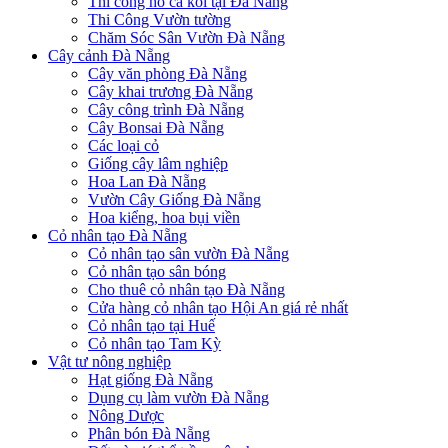
Thi công hồ cá koi tại Đà Nẵng
Thi Công Vườn tường
Chăm Sóc Sân Vườn Đà Nẵng
Cây cảnh Đà Nẵng
Cây văn phòng Đà Nẵng
Cây khai trương Đà Nẵng
Cây công trình Đà Nẵng
Cây Bonsai Đà Nẵng
Các loại cỏ
Giống cây lâm nghiệp
Hoa Lan Đà Nẵng
Vườn Cây Giống Đà Nẵng
Hoa kiểng, hoa bụi viền
Cỏ nhân tạo Đà Nẵng
Cỏ nhân tạo sân vườn Đà Nẵng
Cỏ nhân tạo sân bóng
Cho thuê cỏ nhân tạo Đà Nẵng
Cửa hàng cỏ nhân tạo Hội An giá rẻ nhất
Cỏ nhân tạo tại Huế
Cỏ nhân tạo Tam Kỳ
Vật tư nông nghiệp
Hạt giống Đà Nẵng
Dụng cụ làm vườn Đà Nẵng
Nông Dược
Phân bón Đà Nẵng