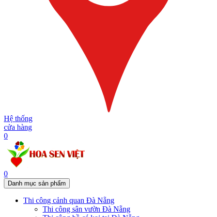
Hệ thống
cửa hàng
0
0
Danh mục sản phẩm
Thi công cảnh quan Đà Nẵng
Thi công sân vườn Đà Nẵng