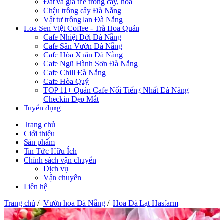
Đất và giá thể trồng cây, hoa
Chậu trồng cây Đà Nẵng
Vật tư trồng lan Đà Nẵng
Hoa Sen Việt Coffee - Trà Hoa Quán
Cafe Nhiệt Đới Đà Nẵng
Cafe Sân Vườn Đà Nẵng
Cafe Hòa Xuân Đà Nẵng
Cafe Ngũ Hành Sơn Đà Nẵng
Cafe Chill Đà Nẵng
Cafe Hòa Quý
TOP 11+ Quán Cafe Nổi Tiếng Nhất Đà Năng
Checkin Đẹp Mắt
Tuyển dụng
Trang chủ
Giới thiệu
Sản phẩm
Tin Tức Hữu Ích
Chính sách vận chuyển
Dịch vụ
Vận chuyển
Liên hệ
Trang chủ
/
Vườn hoa Đà Nẵng
/
Hoa Đà Lạt Hasfarm