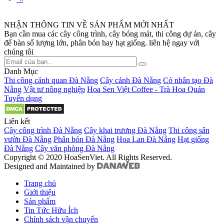
NHẬN THÔNG TIN VỀ SẢN PHẨM MỚI NHẤT
Bạn cần mua các cây công trình, cây bóng mát, thi công dự án, cây
để bàn số lượng lớn, phân bón hay hạt giống. liên hệ ngay với
chúng tôi
Danh Mục
Thi công cảnh quan Đà Nẵng
Cây cảnh Đà Nẵng
Cỏ nhân tạo Đà
Nẵng
Vật tư nông nghiệp
Hoa Sen Việt Coffee - Trà Hoa Quán
Tuyển dụng
Liên kết
Cây công trình Đà Nẵng
Cây khai trương Đà Nẵng
Thi công sân
vườn Đà Nẵng
Phân bón Đà Nẵng
Hoa Lan Đà Nẵng
Hạt giống
Đà Nẵng
Cây văn phòng Đà Nẵng
Copyright © 2020 HoaSenViet. All Rights Reserved.
Designed and Maintained by
Trang chủ
Giới thiệu
Sản phẩm
Tin Tức Hữu Ích
Chính sách vận chuyển