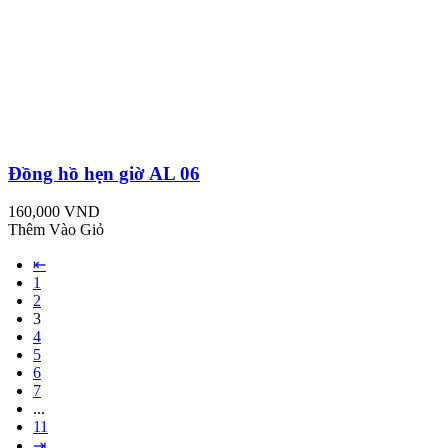
Đồng hồ hẹn giờ AL 06
160,000 VND
Thêm Vào Giỏ
⇤
1
2
3
4
5
6
7
...
11
⇥