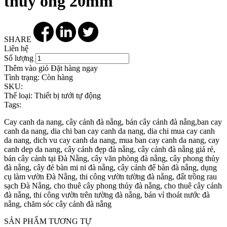
thủy ống 20mm
SHARE
Liên hệ
Số lượng
Thêm vào giỏ
Đặt hàng ngay
Tình trạng:
Còn hàng
SKU:
Thể loại:
Thiết bị tưới tự động
Tags:
Cay canh da nang, cây cảnh đà nẵng, bán cây cảnh đà nẵng,ban cay
canh da nang, dia chi ban cay canh da nang, dia chi mua cay canh
da nang, dich vu cay canh da nang, mua ban cay canh da nang, cay
canh dep da nang, cây cảnh đẹp đà nẵng, cây cảnh đà nẵng giá rẻ,
bán cây cảnh tại Đà Nẵng, cây văn phòng đà nẵng, cây phong thủy
đà nẵng, cây đẻ bàn mi ni đà nẵng, cây cảnh để bàn đà nẵng, dụng
cụ làm vườn Đà Nẵng, thi công vườn tường đà nẵng, đất trồng rau
sạch Đà Nẵng, cho thuê cây phong thủy đà nẵng, cho thuê cây cảnh
đà nẵng, thi công vườn trên tường đà nẵng, bán vỉ thoát nước đà
nẵng, chăm sóc cây cảnh đà nẵng
SẢN PHẨM TƯƠNG TỰ