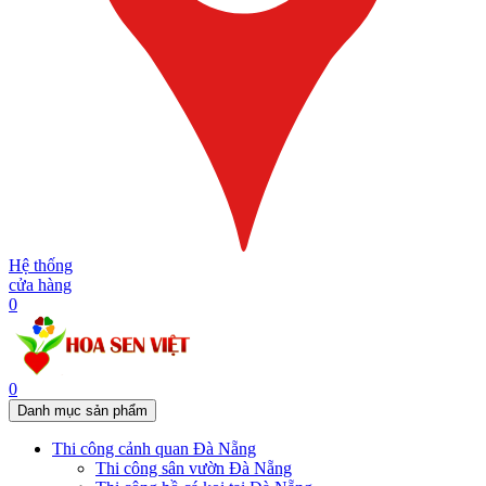
Hệ thống
cửa hàng
0
0
Danh mục sản phẩm
Thi công cảnh quan Đà Nẵng
Thi công sân vườn Đà Nẵng