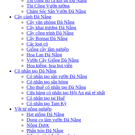
Thi công hồ cá koi tại Đà Nẵng
Thi Công Vườn tường
Chăm Sóc Sân Vườn Đà Nẵng
Cây cảnh Đà Nẵng
Cây văn phòng Đà Nẵng
Cây khai trương Đà Nẵng
Cây công trình Đà Nẵng
Cây Bonsai Đà Nẵng
Các loại cỏ
Giống cây lâm nghiệp
Hoa Lan Đà Nẵng
Vườn Cây Giống Đà Nẵng
Hoa kiểng, hoa bụi viền
Cỏ nhân tạo Đà Nẵng
Cỏ nhân tạo sân vườn Đà Nẵng
Cỏ nhân tạo sân bóng
Cho thuê cỏ nhân tạo Đà Nẵng
Cửa hàng cỏ nhân tạo Hội An giá rẻ nhất
Cỏ nhân tạo tại Huế
Cỏ nhân tạo Tam Kỳ
Vật tư nông nghiệp
Hạt giống Đà Nẵng
Dụng cụ làm vườn Đà Nẵng
Nông Dược
Phân bón Đà Nẵng