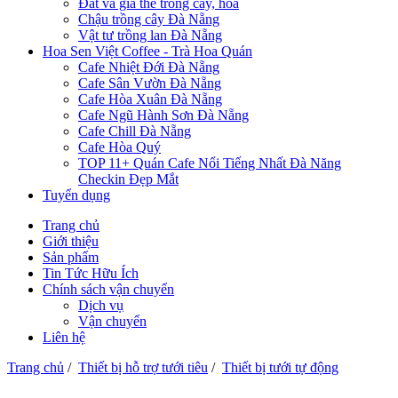
Đất và giá thể trồng cây, hoa
Chậu trồng cây Đà Nẵng
Vật tư trồng lan Đà Nẵng
Hoa Sen Việt Coffee - Trà Hoa Quán
Cafe Nhiệt Đới Đà Nẵng
Cafe Sân Vườn Đà Nẵng
Cafe Hòa Xuân Đà Nẵng
Cafe Ngũ Hành Sơn Đà Nẵng
Cafe Chill Đà Nẵng
Cafe Hòa Quý
TOP 11+ Quán Cafe Nổi Tiếng Nhất Đà Năng
Checkin Đẹp Mắt
Tuyển dụng
Trang chủ
Giới thiệu
Sản phẩm
Tin Tức Hữu Ích
Chính sách vận chuyển
Dịch vụ
Vận chuyển
Liên hệ
Trang chủ
/
Thiết bị hỗ trợ tưới tiêu
/
Thiết bị tưới tự động