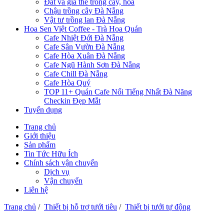
Đất và giá thể trồng cây, hoa
Chậu trồng cây Đà Nẵng
Vật tư trồng lan Đà Nẵng
Hoa Sen Việt Coffee - Trà Hoa Quán
Cafe Nhiệt Đới Đà Nẵng
Cafe Sân Vườn Đà Nẵng
Cafe Hòa Xuân Đà Nẵng
Cafe Ngũ Hành Sơn Đà Nẵng
Cafe Chill Đà Nẵng
Cafe Hòa Quý
TOP 11+ Quán Cafe Nổi Tiếng Nhất Đà Năng
Checkin Đẹp Mắt
Tuyển dụng
Trang chủ
Giới thiệu
Sản phẩm
Tin Tức Hữu Ích
Chính sách vận chuyển
Dịch vụ
Vận chuyển
Liên hệ
Trang chủ
/
Thiết bị hỗ trợ tưới tiêu
/
Thiết bị tưới tự động