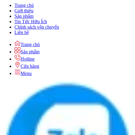
Trang chủ
Giới thiệu
Sản phẩm
Tin Tức Hữu Ích
Chính sách vận chuyển
Liên hệ
Trang chủ
Sản phẩm
Hotline
Cửa hàng
Menu