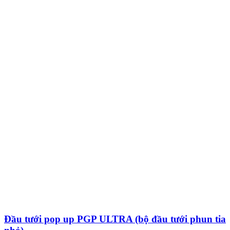
Đầu tưới pop up PGP ULTRA (bộ đầu tưới phun tia