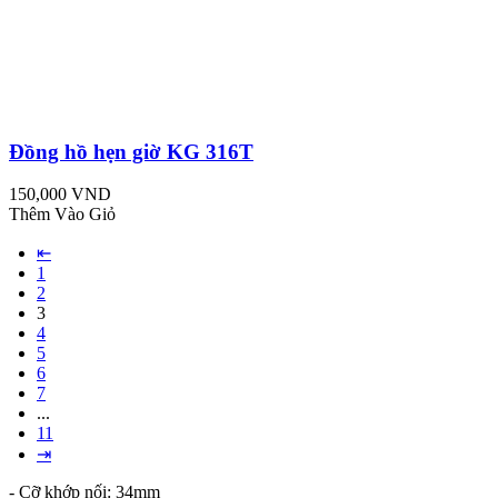
Đồng hồ hẹn giờ KG 316T
150,000 VND
Thêm Vào Giỏ
⇤
1
2
3
4
5
6
7
...
11
⇥
- Cỡ khớp nối: 34mm