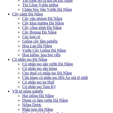
Thi công hồ cá koi tại Đà Nẵng
Thi Công Vườn tường
Chăm Sóc Sân Vườn Đà Nẵng
Cây cảnh Đà Nẵng
Cây văn phòng Đà Nẵng
Cây khai trương Đà Nẵng
Cây công trình Đà Nẵng
Cây Bonsai Đà Nẵng
Các loại cỏ
Giống cây lâm nghiệp
Hoa Lan Đà Nẵng
Vườn Cây Giống Đà Nẵng
Hoa kiểng, hoa bụi viền
Cỏ nhân tạo Đà Nẵng
Cỏ nhân tạo sân vườn Đà Nẵng
Cỏ nhân tạo sân bóng
Cho thuê cỏ nhân tạo Đà Nẵng
Cửa hàng cỏ nhân tạo Hội An giá rẻ nhất
Cỏ nhân tạo tại Huế
Cỏ nhân tạo Tam Kỳ
Vật tư nông nghiệp
Hạt giống Đà Nẵng
Dụng cụ làm vườn Đà Nẵng
Nông Dược
Phân bón Đà Nẵng