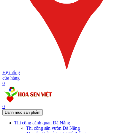
Hệ thống
cửa hàng
0
0
Danh mục sản phẩm
Thi công cảnh quan Đà Nẵng
Thi công sân vườn Đà Nẵng