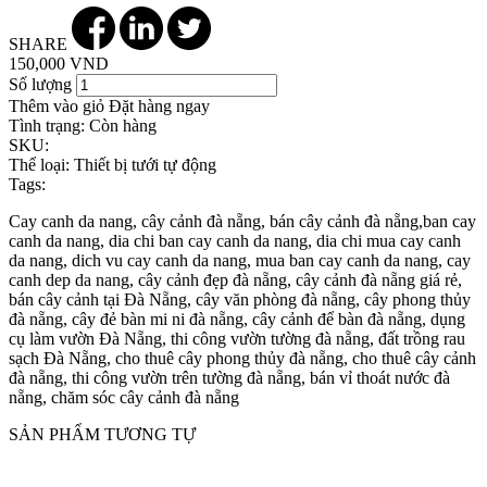
SHARE
150,000 VND
Số lượng
Thêm vào giỏ
Đặt hàng ngay
Tình trạng:
Còn hàng
SKU:
Thể loại:
Thiết bị tưới tự động
Tags:
Cay canh da nang, cây cảnh đà nẵng, bán cây cảnh đà nẵng,ban cay
canh da nang, dia chi ban cay canh da nang, dia chi mua cay canh
da nang, dich vu cay canh da nang, mua ban cay canh da nang, cay
canh dep da nang, cây cảnh đẹp đà nẵng, cây cảnh đà nẵng giá rẻ,
bán cây cảnh tại Đà Nẵng, cây văn phòng đà nẵng, cây phong thủy
đà nẵng, cây đẻ bàn mi ni đà nẵng, cây cảnh để bàn đà nẵng, dụng
cụ làm vườn Đà Nẵng, thi công vườn tường đà nẵng, đất trồng rau
sạch Đà Nẵng, cho thuê cây phong thủy đà nẵng, cho thuê cây cảnh
đà nẵng, thi công vườn trên tường đà nẵng, bán vỉ thoát nước đà
nẵng, chăm sóc cây cảnh đà nẵng
SẢN PHẨM TƯƠNG TỰ