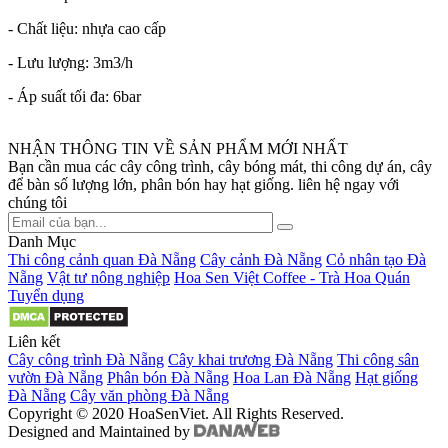
- Chất liệu: nhựa cao cấp
- Lưu lượng: 3m3/h
- Áp suất tối đa: 6bar
NHẬN THÔNG TIN VỀ SẢN PHẨM MỚI NHẤT
Bạn cần mua các cây công trình, cây bóng mát, thi công dự án, cây
để bàn số lượng lớn, phân bón hay hạt giống. liên hệ ngay với
chúng tôi
Danh Mục
Thi công cảnh quan Đà Nẵng
Cây cảnh Đà Nẵng
Cỏ nhân tạo Đà
Nẵng
Vật tư nông nghiệp
Hoa Sen Việt Coffee - Trà Hoa Quán
Tuyển dụng
Liên kết
Cây công trình Đà Nẵng
Cây khai trương Đà Nẵng
Thi công sân
vườn Đà Nẵng
Phân bón Đà Nẵng
Hoa Lan Đà Nẵng
Hạt giống
Đà Nẵng
Cây văn phòng Đà Nẵng
Copyright © 2020 HoaSenViet. All Rights Reserved.
Designed and Maintained by