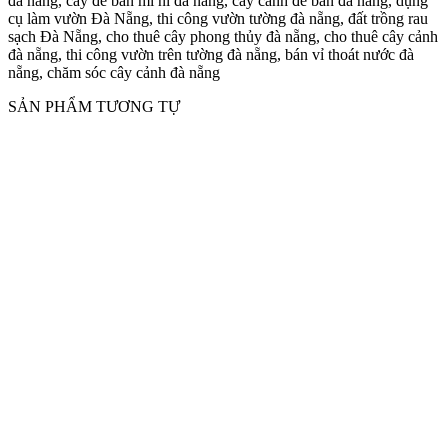
đà nẵng, cây đẻ bàn mi ni đà nẵng, cây cảnh để bàn đà nẵng, dụng
cụ làm vườn Đà Nẵng, thi công vườn tường đà nẵng, đất trồng rau
sạch Đà Nẵng, cho thuê cây phong thủy đà nẵng, cho thuê cây cảnh
đà nẵng, thi công vườn trên tường đà nẵng, bán vỉ thoát nước đà
nẵng, chăm sóc cây cảnh đà nẵng
SẢN PHẨM TƯƠNG TỰ