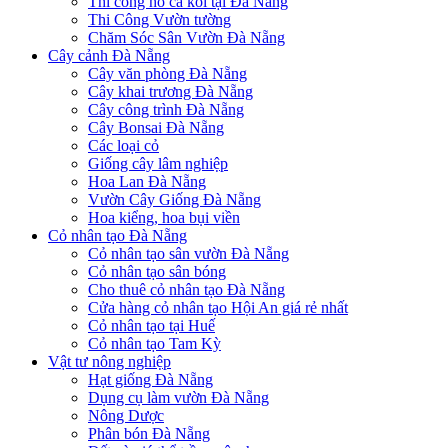
Thi công hồ cá koi tại Đà Nẵng
Thi Công Vườn tường
Chăm Sóc Sân Vườn Đà Nẵng
Cây cảnh Đà Nẵng
Cây văn phòng Đà Nẵng
Cây khai trương Đà Nẵng
Cây công trình Đà Nẵng
Cây Bonsai Đà Nẵng
Các loại cỏ
Giống cây lâm nghiệp
Hoa Lan Đà Nẵng
Vườn Cây Giống Đà Nẵng
Hoa kiểng, hoa bụi viền
Cỏ nhân tạo Đà Nẵng
Cỏ nhân tạo sân vườn Đà Nẵng
Cỏ nhân tạo sân bóng
Cho thuê cỏ nhân tạo Đà Nẵng
Cửa hàng cỏ nhân tạo Hội An giá rẻ nhất
Cỏ nhân tạo tại Huế
Cỏ nhân tạo Tam Kỳ
Vật tư nông nghiệp
Hạt giống Đà Nẵng
Dụng cụ làm vườn Đà Nẵng
Nông Dược
Phân bón Đà Nẵng