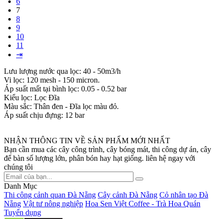
6
7
8
9
10
11
⇥
Lưu lượng nước qua lọc: 40 - 50m3/h
Vi lọc: 120 mesh - 150 micron.
Áp suất mất tại bình lọc: 0.05 - 0.52 bar
Kiểu lọc: Lọc Đĩa
Màu sắc: Thân đen - Đĩa lọc màu đỏ.
Áp suất chịu đựng: 12 bar
NHẬN THÔNG TIN VỀ SẢN PHẨM MỚI NHẤT
Bạn cần mua các cây công trình, cây bóng mát, thi công dự án, cây
để bàn số lượng lớn, phân bón hay hạt giống. liên hệ ngay với
chúng tôi
Danh Mục
Thi công cảnh quan Đà Nẵng
Cây cảnh Đà Nẵng
Cỏ nhân tạo Đà
Nẵng
Vật tư nông nghiệp
Hoa Sen Việt Coffee - Trà Hoa Quán
Tuyển dụng