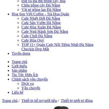
Đất và giá thể trồng cây, hoa
Chậu trồng cây Đà Nẵng
Vật tư trồng lan Đà Nẵng
Hoa Sen Việt Coffee - Trà Hoa Quán
Cafe Nhiệt Đới Đà Nẵng
Cafe Sân Vườn Đà Nẵng
Cafe Hòa Xuân Đà Nẵng
Cafe Ngũ Hành Sơn Đà Nẵng
Cafe Chill Đà Nẵng
Cafe Hòa Quý
TOP 11+ Quán Cafe Nổi Tiếng Nhất Đà Năng
Checkin Đẹp Mắt
Tuyển dụng
Trang chủ
Giới thiệu
Sản phẩm
Tin Tức Hữu Ích
Chính sách vận chuyển
Dịch vụ
Vận chuyển
Liên hệ
Trang chủ
/
Thiết bị hỗ trợ tưới tiêu
/
Thiết bị tưới tự động