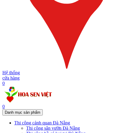
Hệ thống
cửa hàng
0
0
Danh mục sản phẩm
Thi công cảnh quan Đà Nẵng
Thi công sân vườn Đà Nẵng