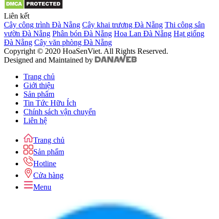
Liên kết
Cây công trình Đà Nẵng
Cây khai trương Đà Nẵng
Thi công sân
vườn Đà Nẵng
Phân bón Đà Nẵng
Hoa Lan Đà Nẵng
Hạt giống
Đà Nẵng
Cây văn phòng Đà Nẵng
Copyright © 2020 HoaSenViet. All Rights Reserved.
Designed and Maintained by
Trang chủ
Giới thiệu
Sản phẩm
Tin Tức Hữu Ích
Chính sách vận chuyển
Liên hệ
Trang chủ
Sản phẩm
Hotline
Cửa hàng
Menu