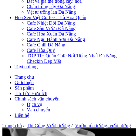
Đất và giá thể trồng cây, hoa
Chậu trồng cây Đà Nẵng
Vật tư trồng lan Đà Nẵng
Hoa Sen Việt Coffee - Trà Hoa Quán
Cafe Nhiệt Đới Đà Nẵng
Cafe Sân Vườn Đà Nẵng
Cafe Hòa Xuân Đà Nẵng
Cafe Ngũ Hành Sơn Đà Nẵng
Cafe Chill Đà Nẵng
Cafe Hòa Quý
TOP 11+ Quán Cafe Nổi Tiếng Nhất Đà Năng
Checkin Đẹp Mắt
Tuyển dụng
Trang chủ
Giới thiệu
Sản phẩm
Tin Tức Hữu Ích
Chính sách vận chuyển
Dịch vụ
Vận chuyển
Liên hệ
Trang chủ
/
Thi Công Vườn tường
/
Vườn trên tường, vườn đứng