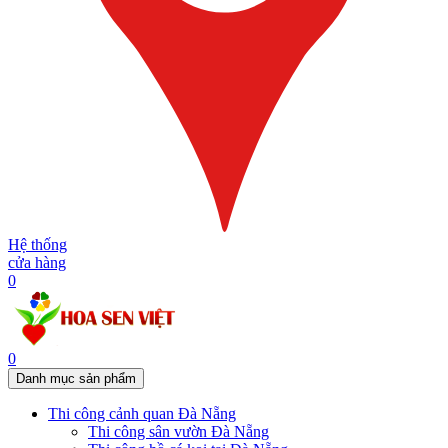
Hệ thống
cửa hàng
0
0
Danh mục sản phẩm
Thi công cảnh quan Đà Nẵng
Thi công sân vườn Đà Nẵng