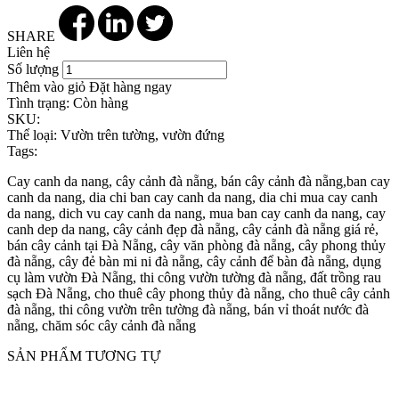
SHARE
Liên hệ
Số lượng
Thêm vào giỏ
Đặt hàng ngay
Tình trạng:
Còn hàng
SKU:
Thể loại:
Vườn trên tường, vườn đứng
Tags:
Cay canh da nang, cây cảnh đà nẵng, bán cây cảnh đà nẵng,ban cay
canh da nang, dia chi ban cay canh da nang, dia chi mua cay canh
da nang, dich vu cay canh da nang, mua ban cay canh da nang, cay
canh dep da nang, cây cảnh đẹp đà nẵng, cây cảnh đà nẵng giá rẻ,
bán cây cảnh tại Đà Nẵng, cây văn phòng đà nẵng, cây phong thủy
đà nẵng, cây đẻ bàn mi ni đà nẵng, cây cảnh để bàn đà nẵng, dụng
cụ làm vườn Đà Nẵng, thi công vườn tường đà nẵng, đất trồng rau
sạch Đà Nẵng, cho thuê cây phong thủy đà nẵng, cho thuê cây cảnh
đà nẵng, thi công vườn trên tường đà nẵng, bán vỉ thoát nước đà
nẵng, chăm sóc cây cảnh đà nẵng
SẢN PHẨM TƯƠNG TỰ