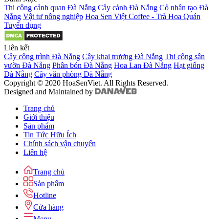
Thi công cảnh quan Đà Nẵng
Cây cảnh Đà Nẵng
Cỏ nhân tạo Đà
Nẵng
Vật tư nông nghiệp
Hoa Sen Việt Coffee - Trà Hoa Quán
Tuyển dụng
Liên kết
Cây công trình Đà Nẵng
Cây khai trương Đà Nẵng
Thi công sân
vườn Đà Nẵng
Phân bón Đà Nẵng
Hoa Lan Đà Nẵng
Hạt giống
Đà Nẵng
Cây văn phòng Đà Nẵng
Copyright © 2020 HoaSenViet. All Rights Reserved.
Designed and Maintained by
Trang chủ
Giới thiệu
Sản phẩm
Tin Tức Hữu Ích
Chính sách vận chuyển
Liên hệ
Trang chủ
Sản phẩm
Hotline
Cửa hàng
Menu