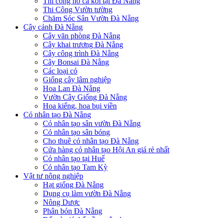
Thi công hồ cá koi tại Đà Nẵng
Thi Công Vườn tường
Chăm Sóc Sân Vườn Đà Nẵng
Cây cảnh Đà Nẵng
Cây văn phòng Đà Nẵng
Cây khai trương Đà Nẵng
Cây công trình Đà Nẵng
Cây Bonsai Đà Nẵng
Các loại cỏ
Giống cây lâm nghiệp
Hoa Lan Đà Nẵng
Vườn Cây Giống Đà Nẵng
Hoa kiểng, hoa bụi viền
Cỏ nhân tạo Đà Nẵng
Cỏ nhân tạo sân vườn Đà Nẵng
Cỏ nhân tạo sân bóng
Cho thuê cỏ nhân tạo Đà Nẵng
Cửa hàng cỏ nhân tạo Hội An giá rẻ nhất
Cỏ nhân tạo tại Huế
Cỏ nhân tạo Tam Kỳ
Vật tư nông nghiệp
Hạt giống Đà Nẵng
Dụng cụ làm vườn Đà Nẵng
Nông Dược
Phân bón Đà Nẵng