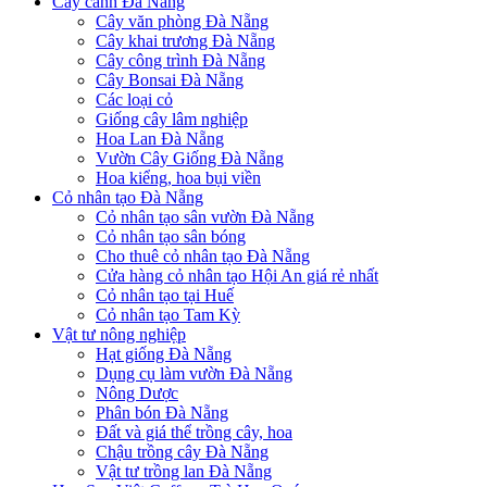
Cây cảnh Đà Nẵng
Cây văn phòng Đà Nẵng
Cây khai trương Đà Nẵng
Cây công trình Đà Nẵng
Cây Bonsai Đà Nẵng
Các loại cỏ
Giống cây lâm nghiệp
Hoa Lan Đà Nẵng
Vườn Cây Giống Đà Nẵng
Hoa kiểng, hoa bụi viền
Cỏ nhân tạo Đà Nẵng
Cỏ nhân tạo sân vườn Đà Nẵng
Cỏ nhân tạo sân bóng
Cho thuê cỏ nhân tạo Đà Nẵng
Cửa hàng cỏ nhân tạo Hội An giá rẻ nhất
Cỏ nhân tạo tại Huế
Cỏ nhân tạo Tam Kỳ
Vật tư nông nghiệp
Hạt giống Đà Nẵng
Dụng cụ làm vườn Đà Nẵng
Nông Dược
Phân bón Đà Nẵng
Đất và giá thể trồng cây, hoa
Chậu trồng cây Đà Nẵng
Vật tư trồng lan Đà Nẵng