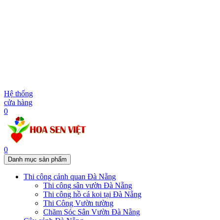
Hệ thống
cửa hàng
0
0
Danh mục sản phẩm
Thi công cảnh quan Đà Nẵng
Thi công sân vườn Đà Nẵng
Thi công hồ cá koi tại Đà Nẵng
Thi Công Vườn tường
Chăm Sóc Sân Vườn Đà Nẵng