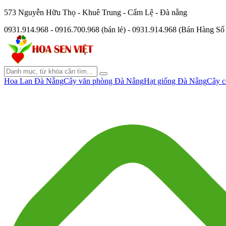
573 Nguyễn Hữu Thọ - Khuê Trung - Cẩm Lệ - Đà nẵng
0931.914.968 - 0916.700.968 (bán lẻ) - 0931.914.968 (Bán Hàng S
Hoa Lan Đà Nẵng
Cây văn phòng Đà Nẵng
Hạt giống Đà Nẵng
Cây c