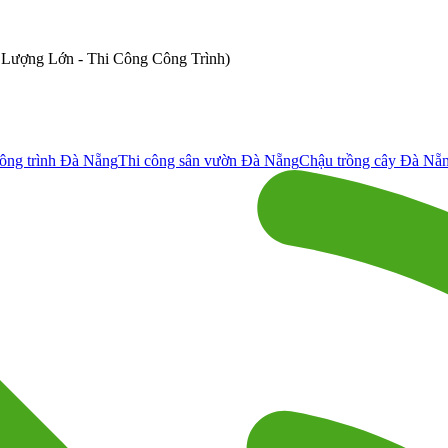
ố Lượng Lớn - Thi Công Công Trình)
ông trình Đà Nẵng
Thi công sân vườn Đà Nẵng
Chậu trồng cây Đà Nẵ