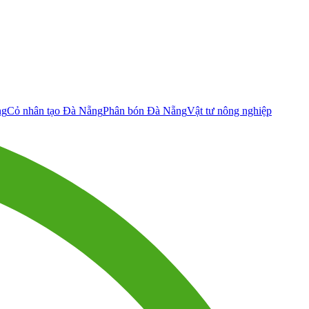
ng
Cỏ nhân tạo Đà Nẵng
Phân bón Đà Nẵng
Vật tư nông nghiệp