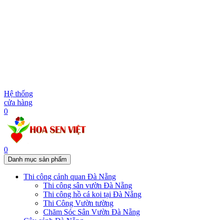
Hệ thống
cửa hàng
0
0
Danh mục sản phẩm
Thi công cảnh quan Đà Nẵng
Thi công sân vườn Đà Nẵng
Thi công hồ cá koi tại Đà Nẵng
Thi Công Vườn tường
Chăm Sóc Sân Vườn Đà Nẵng