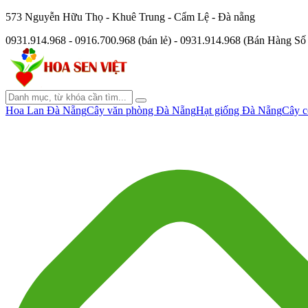
573 Nguyễn Hữu Thọ - Khuê Trung - Cẩm Lệ - Đà nẵng
0931.914.968 - 0916.700.968 (bán lẻ) - 0931.914.968 (Bán Hàng S
Hoa Lan Đà Nẵng
Cây văn phòng Đà Nẵng
Hạt giống Đà Nẵng
Cây c