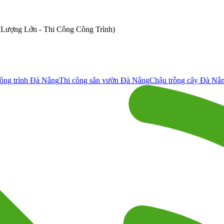
ố Lượng Lớn - Thi Công Công Trình)
ông trình Đà Nẵng
Thi công sân vườn Đà Nẵng
Chậu trồng cây Đà Nẵ