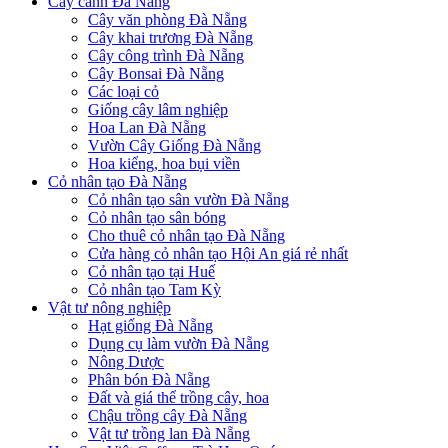
Cây cảnh Đà Nẵng
Cây văn phòng Đà Nẵng
Cây khai trương Đà Nẵng
Cây công trình Đà Nẵng
Cây Bonsai Đà Nẵng
Các loại cỏ
Giống cây lâm nghiệp
Hoa Lan Đà Nẵng
Vườn Cây Giống Đà Nẵng
Hoa kiểng, hoa bụi viền
Cỏ nhân tạo Đà Nẵng
Cỏ nhân tạo sân vườn Đà Nẵng
Cỏ nhân tạo sân bóng
Cho thuê cỏ nhân tạo Đà Nẵng
Cửa hàng cỏ nhân tạo Hội An giá rẻ nhất
Cỏ nhân tạo tại Huế
Cỏ nhân tạo Tam Kỳ
Vật tư nông nghiệp
Hạt giống Đà Nẵng
Dụng cụ làm vườn Đà Nẵng
Nông Dược
Phân bón Đà Nẵng
Đất và giá thể trồng cây, hoa
Chậu trồng cây Đà Nẵng
Vật tư trồng lan Đà Nẵng