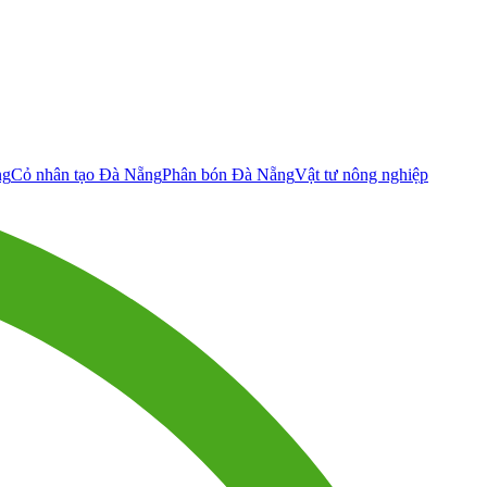
ng
Cỏ nhân tạo Đà Nẵng
Phân bón Đà Nẵng
Vật tư nông nghiệp