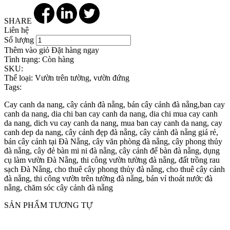
SHARE
Liên hệ
Số lượng
Thêm vào giỏ
Đặt hàng ngay
Tình trạng:
Còn hàng
SKU:
Thể loại:
Vườn trên tường, vườn đứng
Tags:
Cay canh da nang, cây cảnh đà nẵng, bán cây cảnh đà nẵng,ban cay
canh da nang, dia chi ban cay canh da nang, dia chi mua cay canh
da nang, dich vu cay canh da nang, mua ban cay canh da nang, cay
canh dep da nang, cây cảnh đẹp đà nẵng, cây cảnh đà nẵng giá rẻ,
bán cây cảnh tại Đà Nẵng, cây văn phòng đà nẵng, cây phong thủy
đà nẵng, cây đẻ bàn mi ni đà nẵng, cây cảnh để bàn đà nẵng, dụng
cụ làm vườn Đà Nẵng, thi công vườn tường đà nẵng, đất trồng rau
sạch Đà Nẵng, cho thuê cây phong thủy đà nẵng, cho thuê cây cảnh
đà nẵng, thi công vườn trên tường đà nẵng, bán vỉ thoát nước đà
nẵng, chăm sóc cây cảnh đà nẵng
SẢN PHẨM TƯƠNG TỰ