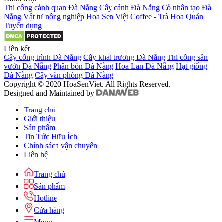
Thi công cảnh quan Đà Nẵng
Cây cảnh Đà Nẵng
Cỏ nhân tạo Đà
Nẵng
Vật tư nông nghiệp
Hoa Sen Việt Coffee - Trà Hoa Quán
Tuyển dụng
Liên kết
Cây công trình Đà Nẵng
Cây khai trương Đà Nẵng
Thi công sân
vườn Đà Nẵng
Phân bón Đà Nẵng
Hoa Lan Đà Nẵng
Hạt giống
Đà Nẵng
Cây văn phòng Đà Nẵng
Copyright © 2020 HoaSenViet. All Rights Reserved.
Designed and Maintained by
Trang chủ
Giới thiệu
Sản phẩm
Tin Tức Hữu Ích
Chính sách vận chuyển
Liên hệ
Trang chủ
Sản phẩm
Hotline
Cửa hàng
Menu