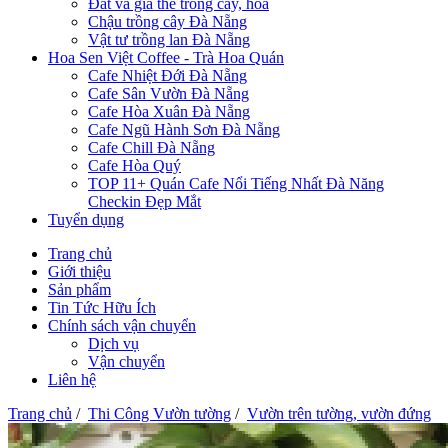
Đất và giá thể trồng cây, hoa
Chậu trồng cây Đà Nẵng
Vật tư trồng lan Đà Nẵng
Hoa Sen Việt Coffee - Trà Hoa Quán
Cafe Nhiệt Đới Đà Nẵng
Cafe Sân Vườn Đà Nẵng
Cafe Hòa Xuân Đà Nẵng
Cafe Ngũ Hành Sơn Đà Nẵng
Cafe Chill Đà Nẵng
Cafe Hòa Quý
TOP 11+ Quán Cafe Nổi Tiếng Nhất Đà Năng
Checkin Đẹp Mắt
Tuyển dụng
Trang chủ
Giới thiệu
Sản phẩm
Tin Tức Hữu Ích
Chính sách vận chuyển
Dịch vụ
Vận chuyển
Liên hệ
Trang chủ
/
Thi Công Vườn tường
/
Vườn trên tường, vườn đứng