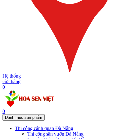
Hệ thống
cửa hàng
0
0
Danh mục sản phẩm
Thi công cảnh quan Đà Nẵng
Thi công sân vườn Đà Nẵng