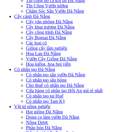
Thi công hồ cá koi tại Đà Nẵng
Thi Công Vườn tường
Chăm Sóc Sân Vườn Đà Nẵng
Cây cảnh Đà Nẵng
Cây văn phòng Đà Nẵng
Cây khai trương Đà Nẵng
Cây công trình Đà Nẵng
Cây Bonsai Đà Nẵng
Các loại cỏ
Giống cây lâm nghiệp
Hoa Lan Đà Nẵng
Vườn Cây Giống Đà Nẵng
Hoa kiểng, hoa bụi viền
Cỏ nhân tạo Đà Nẵng
Cỏ nhân tạo sân vườn Đà Nẵng
Cỏ nhân tạo sân bóng
Cho thuê cỏ nhân tạo Đà Nẵng
Cửa hàng cỏ nhân tạo Hội An giá rẻ nhất
Cỏ nhân tạo tại Huế
Cỏ nhân tạo Tam Kỳ
Vật tư nông nghiệp
Hạt giống Đà Nẵng
Dụng cụ làm vườn Đà Nẵng
Nông Dược
Phân bón Đà Nẵng