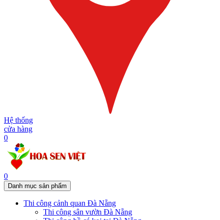
Hệ thống
cửa hàng
0
0
Danh mục sản phẩm
Thi công cảnh quan Đà Nẵng
Thi công sân vườn Đà Nẵng