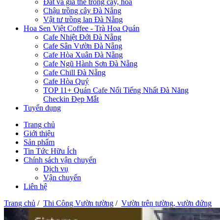
Đất và giá thể trồng cây, hoa
Chậu trồng cây Đà Nẵng
Vật tư trồng lan Đà Nẵng
Hoa Sen Việt Coffee - Trà Hoa Quán
Cafe Nhiệt Đới Đà Nẵng
Cafe Sân Vườn Đà Nẵng
Cafe Hòa Xuân Đà Nẵng
Cafe Ngũ Hành Sơn Đà Nẵng
Cafe Chill Đà Nẵng
Cafe Hòa Quý
TOP 11+ Quán Cafe Nổi Tiếng Nhất Đà Năng
Checkin Đẹp Mắt
Tuyển dụng
Trang chủ
Giới thiệu
Sản phẩm
Tin Tức Hữu Ích
Chính sách vận chuyển
Dịch vụ
Vận chuyển
Liên hệ
Trang chủ
/
Thi Công Vườn tường
/
Vườn trên tường, vườn đứng