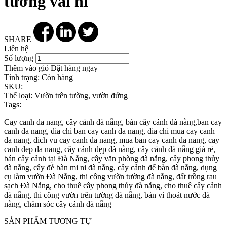
tường vải nỉ
SHARE
Liên hệ
Số lượng
Thêm vào giỏ
Đặt hàng ngay
Tình trạng:
Còn hàng
SKU:
Thể loại:
Vườn trên tường, vườn đứng
Tags:
Cay canh da nang, cây cảnh đà nẵng, bán cây cảnh đà nẵng,ban cay
canh da nang, dia chi ban cay canh da nang, dia chi mua cay canh
da nang, dich vu cay canh da nang, mua ban cay canh da nang, cay
canh dep da nang, cây cảnh đẹp đà nẵng, cây cảnh đà nẵng giá rẻ,
bán cây cảnh tại Đà Nẵng, cây văn phòng đà nẵng, cây phong thủy
đà nẵng, cây đẻ bàn mi ni đà nẵng, cây cảnh để bàn đà nẵng, dụng
cụ làm vườn Đà Nẵng, thi công vườn tường đà nẵng, đất trồng rau
sạch Đà Nẵng, cho thuê cây phong thủy đà nẵng, cho thuê cây cảnh
đà nẵng, thi công vườn trên tường đà nẵng, bán vỉ thoát nước đà
nẵng, chăm sóc cây cảnh đà nẵng
SẢN PHẨM TƯƠNG TỰ