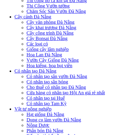
Thi công hồ cá koi tại Đà Nẵng
Thi Công Vườn tường
Chăm Sóc Sân Vườn Đà Nẵng
Cây cảnh Đà Nẵng
Cây văn phòng Đà Nẵng
Cây khai trương Đà Nẵng
Cây công trình Đà Nẵng
Cây Bonsai Đà Nẵng
Các loại cỏ
Giống cây lâm nghiệp
Hoa Lan Đà Nẵng
Vườn Cây Giống Đà Nẵng
Hoa kiểng, hoa bụi viền
Cỏ nhân tạo Đà Nẵng
Cỏ nhân tạo sân vườn Đà Nẵng
Cỏ nhân tạo sân bóng
Cho thuê cỏ nhân tạo Đà Nẵng
Cửa hàng cỏ nhân tạo Hội An giá rẻ nhất
Cỏ nhân tạo tại Huế
Cỏ nhân tạo Tam Kỳ
Vật tư nông nghiệp
Hạt giống Đà Nẵng
Dụng cụ làm vườn Đà Nẵng
Nông Dược
Phân bón Đà Nẵng