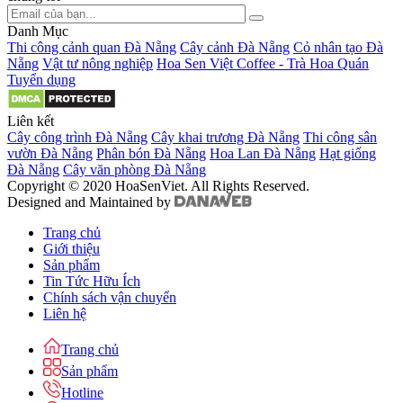
Danh Mục
Thi công cảnh quan Đà Nẵng
Cây cảnh Đà Nẵng
Cỏ nhân tạo Đà
Nẵng
Vật tư nông nghiệp
Hoa Sen Việt Coffee - Trà Hoa Quán
Tuyển dụng
Liên kết
Cây công trình Đà Nẵng
Cây khai trương Đà Nẵng
Thi công sân
vườn Đà Nẵng
Phân bón Đà Nẵng
Hoa Lan Đà Nẵng
Hạt giống
Đà Nẵng
Cây văn phòng Đà Nẵng
Copyright © 2020 HoaSenViet. All Rights Reserved.
Designed and Maintained by
Trang chủ
Giới thiệu
Sản phẩm
Tin Tức Hữu Ích
Chính sách vận chuyển
Liên hệ
Trang chủ
Sản phẩm
Hotline