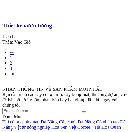
Thiết kế vườn tường
Liên hệ
Thêm Vào Giỏ
⇤
1
2
3
⇥
NHẬN THÔNG TIN VỀ SẢN PHẨM MỚI NHẤT
Bạn cần mua các cây công trình, cây bóng mát, thi công dự án, cây
để bàn số lượng lớn, phân bón hay hạt giống. liên hệ ngay với
chúng tôi
Danh Mục
Thi công cảnh quan Đà Nẵng
Cây cảnh Đà Nẵng
Cỏ nhân tạo Đà
Nẵng
Vật tư nông nghiệp
Hoa Sen Việt Coffee - Trà Hoa Quán