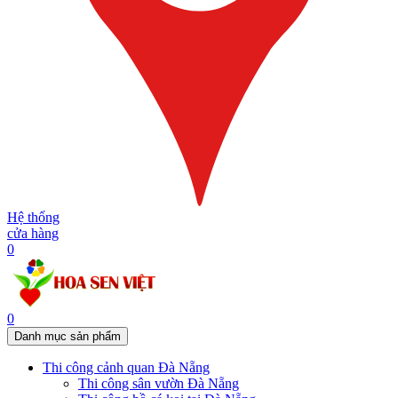
Hệ thống
cửa hàng
0
0
Danh mục sản phẩm
Thi công cảnh quan Đà Nẵng
Thi công sân vườn Đà Nẵng