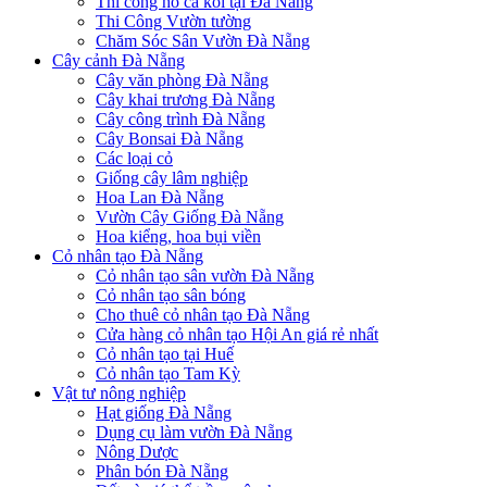
Thi công hồ cá koi tại Đà Nẵng
Thi Công Vườn tường
Chăm Sóc Sân Vườn Đà Nẵng
Cây cảnh Đà Nẵng
Cây văn phòng Đà Nẵng
Cây khai trương Đà Nẵng
Cây công trình Đà Nẵng
Cây Bonsai Đà Nẵng
Các loại cỏ
Giống cây lâm nghiệp
Hoa Lan Đà Nẵng
Vườn Cây Giống Đà Nẵng
Hoa kiểng, hoa bụi viền
Cỏ nhân tạo Đà Nẵng
Cỏ nhân tạo sân vườn Đà Nẵng
Cỏ nhân tạo sân bóng
Cho thuê cỏ nhân tạo Đà Nẵng
Cửa hàng cỏ nhân tạo Hội An giá rẻ nhất
Cỏ nhân tạo tại Huế
Cỏ nhân tạo Tam Kỳ
Vật tư nông nghiệp
Hạt giống Đà Nẵng
Dụng cụ làm vườn Đà Nẵng
Nông Dược
Phân bón Đà Nẵng