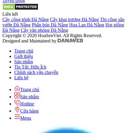
Tuyển dụng
Liên kết
Cây công trình Đà Nẵng
Cây khai trương Đà Nẵng
Thi công sân
vườn Đà Nẵng
Phân bón Đà Nẵng
Hoa Lan Đà Nẵng
Hạt giống
Đà Nẵng
Cây văn phòng Đà Nẵng
Copyright © 2020 HoaSenViet. All Rights Reserved.
Designed and Maintained by
Trang chủ
Giới thiệu
Sản phẩm
Tin Tức Hữu Ích
Chính sách vận chuyển
Liên hệ
Trang chủ
Sản phẩm
Hotline
Cửa hàng
Menu