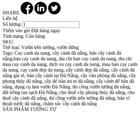
SHARE
Liên hệ
Số lượng
Thêm vào giỏ
Đặt hàng ngay
Tình trạng:
Còn hàng
SKU:
Thể loại:
Vườn trên tường, vườn đứng
Tags:
Cay canh da nang, cây cảnh đà nẵng, bán cây cảnh đà
nẵng,ban cay canh da nang, dia chi ban cay canh da nang, dia chi
mua cay canh da nang, dich vu cay canh da nang, mua ban cay canh
da nang, cay canh dep da nang, cây cảnh đẹp đà nẵng, cây cảnh đà
nẵng giá rẻ, bán cây cảnh tại Đà Nẵng, cây văn phòng đà nẵng, cây
phong thủy đà nẵng, cây đẻ bàn mi ni đà nẵng, cây cảnh để bàn đà
nẵng, dụng cụ làm vườn Đà Nẵng, thi công vườn tường đà nẵng,
đất trồng rau sạch Đà Nẵng, cho thuê cây phong thủy đà nẵng, cho
thuê cây cảnh đà nẵng, thi công vườn trên tường đà nẵng, bán vỉ
thoát nước đà nẵng, chăm sóc cây cảnh đà nẵng
SẢN PHẨM TƯƠNG TỰ