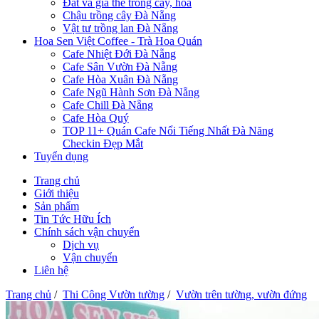
Đất và giá thể trồng cây, hoa
Chậu trồng cây Đà Nẵng
Vật tư trồng lan Đà Nẵng
Hoa Sen Việt Coffee - Trà Hoa Quán
Cafe Nhiệt Đới Đà Nẵng
Cafe Sân Vườn Đà Nẵng
Cafe Hòa Xuân Đà Nẵng
Cafe Ngũ Hành Sơn Đà Nẵng
Cafe Chill Đà Nẵng
Cafe Hòa Quý
TOP 11+ Quán Cafe Nổi Tiếng Nhất Đà Năng
Checkin Đẹp Mắt
Tuyển dụng
Trang chủ
Giới thiệu
Sản phẩm
Tin Tức Hữu Ích
Chính sách vận chuyển
Dịch vụ
Vận chuyển
Liên hệ
Trang chủ
/
Thi Công Vườn tường
/
Vườn trên tường, vườn đứng