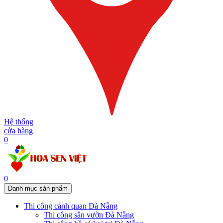
Hệ thống
cửa hàng
0
0
Danh mục sản phẩm
Thi công cảnh quan Đà Nẵng
Thi công sân vườn Đà Nẵng