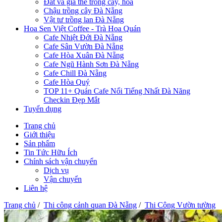
Đất và giá thể trồng cây, hoa
Chậu trồng cây Đà Nẵng
Vật tư trồng lan Đà Nẵng
Hoa Sen Việt Coffee - Trà Hoa Quán
Cafe Nhiệt Đới Đà Nẵng
Cafe Sân Vườn Đà Nẵng
Cafe Hòa Xuân Đà Nẵng
Cafe Ngũ Hành Sơn Đà Nẵng
Cafe Chill Đà Nẵng
Cafe Hòa Quý
TOP 11+ Quán Cafe Nổi Tiếng Nhất Đà Năng
Checkin Đẹp Mắt
Tuyển dụng
Trang chủ
Giới thiệu
Sản phẩm
Tin Tức Hữu Ích
Chính sách vận chuyển
Dịch vụ
Vận chuyển
Liên hệ
Trang chủ
/
Thi công cảnh quan Đà Nẵng
/
Thi Công Vườn tường