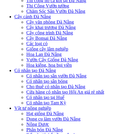
Thi công hồ cá koi tại Đà Nẵng
Thi Công Vườn tường
Chăm Sóc Sân Vườn Đà Nẵng
Cây cảnh Đà Nẵng
Cây văn phòng Đà Nẵng
Cây khai trương Đà Nẵng
Cây công trình Đà Nẵng
Cây Bonsai Đà Nẵng
Các loại cỏ
Giống cây lâm nghiệp
Hoa Lan Đà Nẵng
Vườn Cây Giống Đà Nẵng
Hoa kiểng, hoa bụi viền
Cỏ nhân tạo Đà Nẵng
Cỏ nhân tạo sân vườn Đà Nẵng
Cỏ nhân tạo sân bóng
Cho thuê cỏ nhân tạo Đà Nẵng
Cửa hàng cỏ nhân tạo Hội An giá rẻ nhất
Cỏ nhân tạo tại Huế
Cỏ nhân tạo Tam Kỳ
Vật tư nông nghiệp
Hạt giống Đà Nẵng
Dụng cụ làm vườn Đà Nẵng
Nông Dược
Phân bón Đà Nẵng